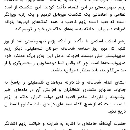
درست و خوب خواندند و با اشاره به اذعان همه جهان به شکست
رژیم صهیونیستی در این قضیه،‌ تأکید کردند: این شکست از ابعاد
نظامی و اطلاعاتی یک شکست غیرقابل ترمیم و یک زلزله ویرانگر
است که بعید است رژیم غاصب با همه کمک‌های غربی‌ها بتواند
ضربات عمیق این حادثه به سازه‌های حاکمیتی خود را ترمیم کند.
رهبر انقلاب اسلامی با تأکید بر اینکه رژیم صهیونیستی بعد از روز
شنبه ۱۵ مهر، روز حماسه شجاعانه جوانان فلسطینی، دیگر رژیم
صهیونیستی قبلی نیست، افزودند: عامل این بلای بزرگ عملکرد خود
صهیونیست‌ها است؛ چرا که وقتی شما درنده‌خویی و وحشی‌گری را از
حد می‌گذرانید، باید منتظر «طوفان» باشید.
ایشان اقدام شجاعانه و فداکارانه مجاهدان فلسطینی را پاسخ به
جنایات سالهای متمادی اشغالگران و افزایش آن در ماه‌های اخیر
برشمردند و افزودند: مقصر قضیه اخیر دولت کنونی حاکم بر رژیم
غاصب است که از هیچ اقدام سبعانه‌ای در حق ملت مظلوم فلسطین
دریغ نکرد.
حضرت آیت‌الله خامنه‌ای با اشاره به شرارت و خباثت رژیم اشغالگر