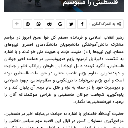
فلسطینی را می‎بوسیم
به اشتراک گذاری
رهبر انقلاب اسلامی و فرمانده معظم کل قوا صبح امروز در مراسم
مشترک دانش‌آموختگی دانشجویان دانشگاه‌های افسری نیروهای
مسلح، این نیروها را دژ امنیت، عزت، و هویت ملی خواندند و با اشاره
به شکست «غیرقابل ترمیم» رژیم صهیونیستی در حماسه اخیر جوانان
فلسطینی، تأکید کردند: عامل ایجاد این طوفان ویرانگر، ظلم و جنایت
و درنده‌خویی مداوم رژیم غاصب جعلی در حق ملت فلسطین بوده
است و این رژیم نمی‌تواند با دروغگویی و مظلوم‌نمایی، چهره هیولایی
و دیوسیرت خود را در حمله به غزه و قتل عام مردم آن پنهان کند و با
یاوه‌گویی، شجاعت جوانان فلسطینی و طراحی هوشمندانه آنان را
برعهده غیرفلسطینی‌ها بگذارد.
حضرت آیت‌الله خامنه‌ای با اشاره به حوادث بی‌سابقه اخیر در فلسطین،
موضع‌گیری مسئولان کشور در قبال این قضیه مهم سیاسی-نظامی را