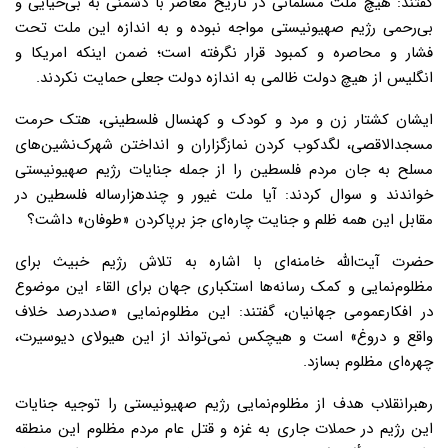
گفتند: هیچ ملت مسلمانی در تاریخ معاصر با دشمنی به بی‌حیایی و
بی‌رحمی رژیم صهیونیستی مواجه نبوده و به اندازه این ملت تحت
فشار و محاصره و کمبود قرار نگرفته است؛ ضمن اینکه امریکا و
انگلیس از هیچ دولت ظالمی به اندازه دولت جعلی حمایت نکردند.
ایشان کشتار زن و مرد و کودک و کهنسال فلسطینی، هتک حرمت
مسجدالاقصی، لگدکوب کردن نمازگزاران و انداختن شهرک‌نشین‌های
مسلح به جان مردم فلسطین را از جمله جنایات رژیم صهیونیستی
خواندند و سوال کردند: آیا ملت غیور و چندهزارساله فلسطین در
مقابل این همه ظلم و جنایت چاره‌ای جز برپاکردن «طوفان» داشت؟
حضرت آیت‌الله خامنه‌ای با اشاره به تلاش رژیم خبیث برای
مظلوم‌نمایی و کمک رسانه‌ها استکباری جهان برای القاء این موضوع
در افکارعمومی جهانیان، گفتند: این مظلوم‌نمایی «صددرصد خلاف
واقع و دروغ» است و هیچکس نمی‌تواند از این هیولای دیوسیرت،
چهره‌ای مظلوم بسازد.
رهبرانقلاب هدف از مظلوم‌نمایی رژیم صهیونیستی را توجیه جنایات
این رژیم در حملات جاری به غزه و قتل عام مردم مظلوم این منطقه