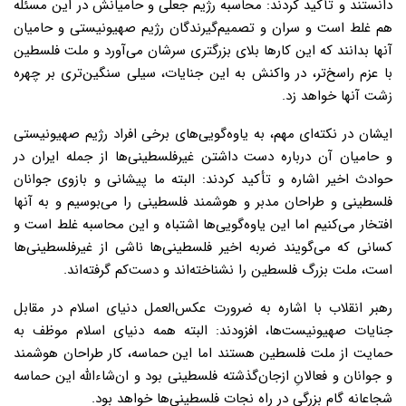
دانستند و تأکید کردند: محاسبه رژیم جعلی و حامیانش در این مسئله
هم غلط است و سران و تصمیم‌گیرندگان رژیم صهیونیستی و حامیان
آنها بدانند که این کارها بلای بزرگتری سرشان می‌آورد و ملت فلسطین
با عزم راسخ‌تر، در واکنش به این جنایات، سیلی سنگین‌تری بر چهره
زشت آنها خواهد زد.
ایشان در نکته‌ای مهم، به یاوه‌گویی‌های برخی افراد رژیم صهیونیستی
و حامیان آن درباره دست داشتن غیرفلسطینی‌ها از جمله ایران در
حوادث اخیر اشاره و تأکید کردند: البته ما پیشانی و بازوی جوانان
فلسطینی و طراحان مدبر و هوشمند فلسطینی را می‌بوسیم و به آنها
افتخار می‌کنیم اما این یاوه‌گویی‌ها اشتباه و این محاسبه غلط است و
کسانی که می‌گویند ضربه اخیر فلسطینی‌ها ناشی از غیرفلسطینی‌ها
است، ملت بزرگ فلسطین‌ را نشناخته‌اند و دست‌کم گرفته‌اند.
رهبر انقلاب با اشاره به ضرورت عکس‌العمل دنیای اسلام در مقابل
جنایات صهیونیست‌ها، افزودند: البته همه دنیای اسلام موظف به
حمایت از ملت فلسطین هستند اما این حماسه، کار طراحان هوشمند
و جوانان و فعالانِ ازجان‌گذشته فلسطینی بود و ان‌شاءالله این حماسه
شجاعانه گام بزرگی در راه نجات فلسطینی‌ها خواهد بود.