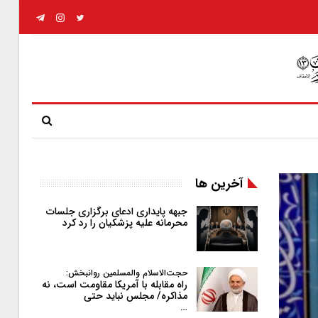
آخرین ها
جبهه پایداری ادعای برگزاری جلسات
محرمانه علیه پزشکیان را رد کرد
حجت‌الاسلام والمسلمین روانبخش:
راه مقابله با آمریکا مقاومت است، نه
مذاکره/ مجلس نباید حتی
…