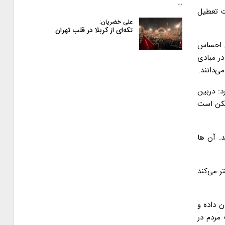
…
ت تعطیل
علی خضریان:
تکه‌ای از کربلا در قلب تهران
ن احساس
در مبادی
ی‌دانند.
د: دربین
مکن است
. آن ها
 می‌کند
ن داده و
 مردم در