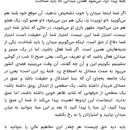
غلبه پیدا کرد، می‌شود همان میدانی که باید شناخت.
اگر شما اینجا میدان را خوب تشخیص ندهید، آن موقع خود شما هم
می‌گویید «او توییت زد، یکی هم من می‌زنم»، «او هجو کرد، یک هجو
هم من می‌کنم»، مقهور بازی او می‌شوید، در حالی که تمایز شما این
نیست، امتیاز شما این نیست. امتیاز شما آن حقیقت است، امتیاز
شما دفاع از حق است. اینکه می‌گوییم میدان را باید شناخت، یکی از
جنبه‌هایش همین است. اگر شما فعال باشید، اما در یک مسیر و
میدانی فعال باشید که او تعریف می‌کند، یعنی صبح تا شب در گوشی
بنشینیم بگوییم این و آن چه گفتند، آن وقت می‌بینید فضای کشور
می‌رود به سمت مسائل به اصطلاح زرد. فتنهٔ زرد این است؛ یعنی در
یک جامعه به‌جای آن که مبنا استدلال و حقیقت باشد و عمق در
مسائل خریدار داشته باشد، یک سطحی از ابتذال رونق داشته باشد؛
یک سطحی از حرفهایی که شاید ظاهر خوبی داشته باشند، اما عمق
ندارند. اینجاست این اردوها اهمیت پیدا می‌کند تا شما آن عمق را
پیدا کنید، آن مبنا را پیدا کنید تا بعد بر این مبنا بتوانید به میان
میدان بیایید و امتیازتان را به رخ بکشید.
باید دید حق چیست؛ هر چقدر این مفاهیم عالی را بتوانید با