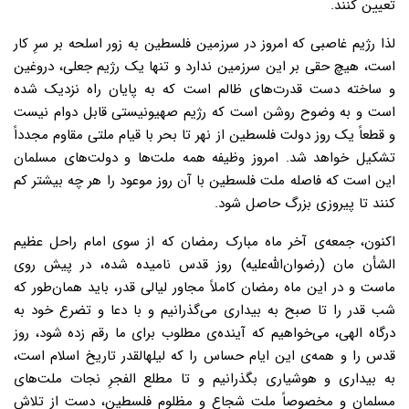
تعیین کنند.
لذا رژیم غاصبی که امروز در سرزمین فلسطین به زور اسلحه بر سرِ کار
است، هیچ حقی بر این سرزمین ندارد و تنها یک رژیم جعلی، دروغین
و ساخته دست قدرت‌های ظالم است که به پایان راه نزدیک شده
است و به وضوح روشن است که رژیم صهیونیستی قابل دوام نیست
و قطعاً یک روز دولت فلسطین از نهر تا بحر با قیام ملتی مقاوم مجدداً
تشکیل خواهد شد. امروز وظیفه همه ملت‌ها و دولت‌های مسلمان
این است که فاصله ملت فلسطین با آن روز موعود را هر چه بیشتر کم
کنند تا پیروزی بزرگ حاصل شود.
اکنون، جمعه‌ی آخر ماه مبارک رمضان که از سوی امام راحل عظیم
الشأن مان (رضوان‌اللَّه‌علیه) روز قدس نامیده شده، در پیش روی
ماست و در این ماه رمضان کاملاً مجاور لیالی قدر، باید همان‌طور که
شب قدر را تا صبح به بیداری می‌گذرانیم و با دعا و تضرع خود به
درگاه الهی، می‌خواهیم که آینده‌ی مطلوب برای ما رقم زده شود، روز
قدس را و همه‌ی این ایام حساس را که لیلهالقدر تاریخ اسلام است،
به بیداری و هوشیاری بگذرانیم و تا مطلع الفجرِ نجات ملت‌های
مسلمان و مخصوصاً ملت شجاع و مظلوم فلسطین، دست از تلاش