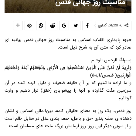
مناسبت روز جهانی قدس
به اشتراک گذاری
جبهه پایداری انقلاب اسلامی به مناسبت روز جهانی قدس بیانیه ای
صادر کرد که متن آن به شرح ذیل است:
بسم‌الله الرحمن الرحیم
وَنُرِیدُ أَنْ نَمُنَّ عَلَى الَّذِینَ اسْتُضْعِفُوا فِی الْأَرْضِ وَنَجْعَلَهُمْ أَئِمَّهً وَنَجْعَلَهُمُ
الْوَارِثِینَ( قصص/آیه۵)
و ما اراده داشتیم که بر آن طایفه ضعیف و ذلیل کرده شده در آن
سرزمین منّت گذارده و آنها را پیشوایان (خلق) قرار دهیم و وارث
گردانیم.
روز قدس، یک روزِ به معنای حقیقی کلمه، بین‌المللیِ اسلامی و نشان‌
دهنده‌ ی صف ‌بندی حق و باطل، صف ‌بندی عدل در مقابل ظلم است
و از سویی دیگر این روز؛ روزِ آزمایش بزرگ ملت های مسلمان است.