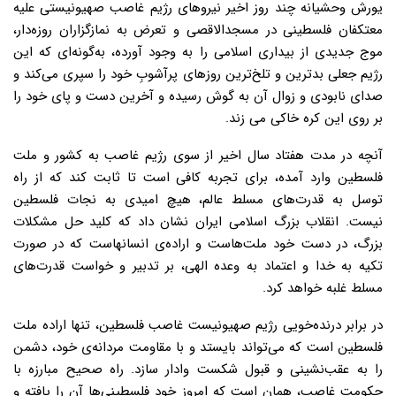
یورش وحشیانه چند روز اخیر نیروهای رژیم غاصب صهیونیستی علیه
معتکفان فلسطینی در مسجدالاقصی و تعرض به نمازگزاران روزه‌دار،
موج جدیدی از بیداری اسلامی را به وجود آورده، به‌گونه‌ای که این
رژیم جعلی بدترین و تلخ‌ترین روزهای پرآشوبِ خود را سپری می‌کند و
صدای نابودی و زوال آن به گوش رسیده و آخرین دست و پای خود را
بر روی این کره خاکی می زند.
آنچه در مدت هفتاد سال اخیر از سوی رژیم غاصب به کشور و ملت
فلسطین وارد آمده، برای تجربه کافی است تا ثابت کند که از راه
توسل به قدرت‌های مسلط عالم، هیچ امیدی به نجات فلسطین
نیست. انقلاب بزرگ اسلامی ایران نشان داد که کلید حل مشکلات
بزرگ، در دست خود ملت‌هاست و اراده‌ی انسانهاست که در صورت
تکیه به خدا و اعتماد به وعده الهی، بر تدبیر و خواست قدرت‌های
مسلط غلبه خواهد کرد.
در برابر درنده‌خویی رژیم صهیونیست غاصب فلسطین، تنها اراده ملت
فلسطین است که می‌تواند بایستد و با مقاومت مردانه‌ی خود، دشمن
را به عقب‌نشینی و قبول شکست وادار سازد. راه صحیح مبارزه با
حکومت غاصب، همان است که امروز خود فلسطینی‌ها آن را یافته و