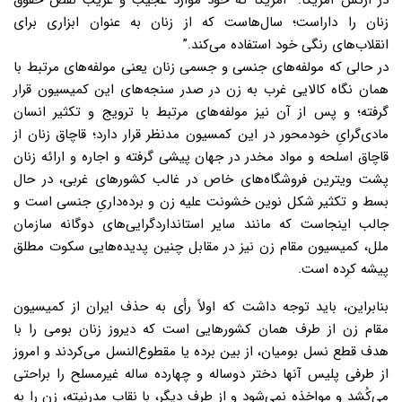
در ارتش آمریکا: “آمریکا که خود موارد عجیب و غریب نقض حقوق
زنان را داراست؛ سال‌هاست که از زنان به عنوان ابزاری برای
انقلاب‌های رنگی خود استفاده می‌کند.”
در حالی که مولفه‌های جنسی و جسمی زنان یعنی مولفه‌های مرتبط با
همان نگاه کالایی غرب به زن در صدر سنجه‌های این کمیسیون قرار
گرفته؛ و پس از آن نیز مولفه‌های مرتبط با ترویج و تکثیر انسان
مادی‌گرایِ خودمحور در این کمسیون مدنظر قرار دارد؛ قاچاق زنان از
قاچاق اسلحه و مواد مخدر در جهان پیشی گرفته و اجاره و ارائه زنان
پشت ویترین فروشگاه‌های خاص در غالب کشورهای غربی، در حال
بسط و تکثیر شکل نوین خشونت علیه زن و برده‌داریِ جنسی است و
جالب اینجاست که مانند سایر استانداردگرایی‌های دوگانه سازمان
ملل، کمیسیون مقام زن نیز در مقابل چنین پدیده‌هایی سکوت مطلق
پیشه کرده است.
بنابراین، باید توجه داشت که اولاً رأی به حذف ایران از کمیسیون
مقام زن از طرف همان کشورهایی است که دیروز زنان بومی را با
هدف قطع نسل بومیان، از بین برده یا مقطوع‌النسل می‌کردند و امروز
از طرفی پلیس آنها دختر دوساله و چهارده ساله غیرمسلح را براحتی
می‌کُشد و مواخذه نمی‌شود و از طرف دیگر، با نقاب مدرنیته، زن را به