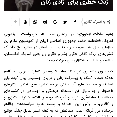
زنگ خطری برای آزادی زنان
به اشتراک گذاری
زهره سادات لاجوردی:
در روزهای اخیر بنابر درخواست غیرقانونی
آمریکا، قطعنامه حذف جمهوری اسلامی ایران از کمیسیون مقام زن
سازمان ملل به تصویب رسید؛ و این اتفاق در حالی رخ داد که
کشورهای بزرگ ناقض حقوق بشر و حقوق زن یعنی آمریکا، انگلستان،
فرانسه و کانادا، پیشتازان این حرکت بودند.
کمیسیون مقام زن نیز مانند سایر شیوه‌های شعارزده غربی، به ظاهر
هدف خود را کمک به پیشرفت زنان و برابری جنسیتی بیان کرده ولی
اهداف و سیاست‌های آن مبتنی بر حیازدایی، قبح شکنیِ رفتارهای
ناهنجار و به دنبال آن استحاله فرهنگی و اجتماعی در کشورهای
مخالف با سلطه‌گری غرب و آمریکا، بوده و البته، خانواده‌ستیزی و
زن‌کالایی، در رأس این اهداف و پشت نقابِ سیاست‌های بظاهر
فریبنده قرار گرفته است. همانطور که به گفته افسر سابق جنگ روانی