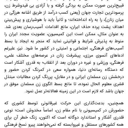
قبیح‌ترین صورت ممکن به بردگی گرفته‌ و با آزادی بی قیدوشرط زن،
پرسودترین تجارت جهان (یعنی کسب درآمد از طریق اشاعه هرزگی در
میان زنان)، را به راه انداخته‌اند؛ و ثانیاً باید با هوشیاری و پیش‌بینیِ
اهداف پشت پرده حذف ایران، مانع اقدامات آسیب‌رسان بعدی شد.
به عنوان مثال، ممکن است این کمیسیون، عضویت مجدد ایران را
منوط به پذیرش شرایط و قوانینی نماید که منجر به ایجاد یا بسط
آسیب‌های فرهنگی، اجتماعی و امنیتی در کشور ما شود. نیز، علیرغم
ادعاهای آنسوی مرزی، پیشرفت زنان در عرصه‌های مختلف علمی،
فرهنگی، ورزشی و غیره در دوران بعد از انقلاب؛ به قدری آشکار است
که دستگاه رسانه‌ای دنیا، همواره سعی در کمرنگ کردن حضور و
درخشش زن مسلمان ایرانی و در مقابل، پررنگ کردن مطالبات مبتذل
قشری معلوم الحال نموده، تا مانع بسط الگوی زن مسلمان موفق در
جهان باشد که لازم است در این زمینه فعالانه‌تر عمل نمود.
همچنین، بدعت‌گذاری این حرکت غیرقانونی توسط کشوری که
حضورش در کمیسیونی با نام مقام زن، اساساً مخدوش است؛ نوعی
قلدری آشکار و استاندارد دوگانه است که اکنون، زنگ خطر آن برای
همه کشورهای مستقل و غیروابسته که نمی‌خواهند پیرو نسخ فرهنگی