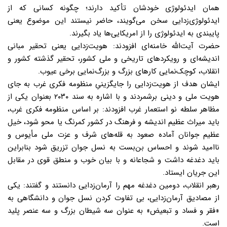
همان ایدئولوژی خودشان تأکید دارند؛ چگونه کسانی که از
ایدئولوژی‌زدایی سخن می‌گویند، حاضر نیستند این موضوع یعنی
پایبندی به ایدئولوژی را از امریکایی‌ها یاد بگیرند.
حضرت آیت‌الله خامنه‌ای افزودند: هویت‌زدایی یعنی تحقیر مبانی
اندیشه‌ای و رویکردهای تاریخی و ملی کشور، تحقیر گذشته کشور و
انقلاب، کوچک‌نمایی کارهای بزرگ و بزرگ‌نمایی برخی عیوب.
ایشان هدف از هویت‌زدایی را جایگزینیِ منظومه فکری غرب به جای
هویت ملی و دینی برشمردند و با اشاره به سند ۲۰۳۰ بعنوان یکی از
مظاهر سلطه نو استعمار غرب افزودند: بر اساس منظومه فکری غرب،
باید میراث عظیم اندیشه و فرهنگ در کشور کمرنگ یا محو شود، خیل
عظیم جوانان آماده صعود به قله‌های شرف و عزت ملی مأیوس و
ناامید شوند و احساس بن‌بست به نسل جوان تزریق شود بنابراین
باید دغدغه داشت و شجاعانه و با بیان خوب و منطق قوی در مقابل
این جریان ایستاد.
رهبر انقلاب، دومین دغدغه مهم را آرمان‌زدایی دانستند و گفتند: یکی
از مصادیق آرمان‌زدایی، بی تفاوت کردن نسل جوان و دانشگاهی به
«فقر و فساد و تبعیض» به عنوان سه شیطان بزرگ و سه عنصر پلید
است.