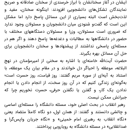
ایشان در آغاز سخنانشان با ابراز خرسندی از سخنان صادقانه و صریح
نمایندگان تشکل‌های دانشجویی افزودند: اینگونه سخنان، مفید و
لذت‌بخش است البته بسیاری از این مسائل پاسخ دارد اما مشکل
این است که گفت‌و شنودی میان دانشجویان و مسئولان وجود ندارد
که ضروری است مسئولان، وزرا و مسئولان دستگاههای مختلف با
حضور در دانشگاهها به مطالبات و دغدغه‌ها پاسخ دهند و اگر هم در
مسئله‌ای پاسخی نداشتند از پیشنهادها و سخنان دانشجویان برای
حل آن مسائل بهره بگیرند.
حضرت آیت‌الله خامنه‌ای با اشاره به سخنی از امیرمؤمنان در نهج
البلاغه، موعظه را احیاگر دل خواندند و در مقام بیان یک موعظه، با
استناد به آیه‌ای از سوره مریم گفتند: روز قیامت، روز حسرت است؛
به‌گونه‌ای زندگی کنیم که در آن روز سخت، از انجام دادن یا انجام
ندادن یک کار، و گفتن یا نگفتن حرفی، حسرت نخوریم چرا که
جبرانش ممکن نیست.
رهبر انقلاب در بحث اصلی خود، مسئله دانشگاه را مسئله‌ای اساسی
و چالشی دانستند و گفتند: از همان اول، دو نگاه کاملاً متضاد یعنی
«نگاه انقلاب به رهبری امام خمینی» و «نگاه جریان واپس‌گرا و
ضدانقلابی» در مسئله دانشگاه به رویارویی پرداختند.