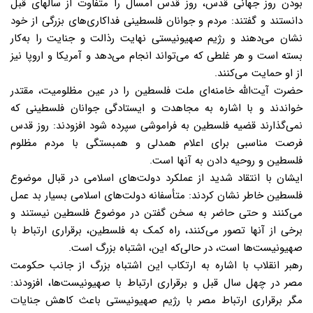
بودن روز جهانی قدس، روز قدس امسال را متفاوت از سالهای قبل
دانستند و گفتند: مردم و جوانان فلسطینی فداکاری‌های بزرگی از خود
نشان می‌دهند و رژیم صهیونیستی نهایت رذالت و جنایت را به‌کار
بسته است و هر غلطی که می‌تواند انجام می‌دهد و آمریکا و اروپا نیز
از او حمایت می‌کنند.
حضرت آیت‌الله خامنه‌ای ملت فلسطین را در عین مظلومیت، مقتدر
خواندند و با اشاره به مجاهدت و ایستادگی جوانان فلسطینی که
نمی‌گذارند قضیه فلسطین به فراموشی سپرده شود افزودند: روز قدس
فرصت مناسبی برای اعلام همدلی و همبستگی با مردم مظلوم
فلسطین و روحیه دادن به آنها است.
ایشان با انتقاد شدید از عملکرد دولت‌های اسلامی در قبال موضوع
فلسطین خاطر نشان کردند: متأسفانه دولت‌های اسلامی بسیار بد عمل
می‌کنند و حتی حاضر به سخن گفتن در موضوع فلسطین نیستند و
برخی از آنها تصور می‌کنند، راه کمک به فلسطین، برقراری ارتباط با
صهیونیست‌ها است، در حالی‌که این، اشتباه بزرگ است.
رهبر انقلاب با اشاره به ارتکاب این اشتباه بزرگ از جانب حکومت
مصر در چهل سال قبل و برقراری ارتباط با صهیونیست‌ها، افزودند:
مگر برقراری ارتباط مصر با رژیم صهیونیستی باعث کاهش جنایات