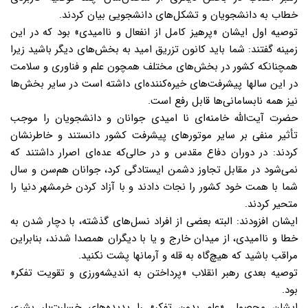
خطاب به دانشجویان و تشکل‌های دانشجویی بیان کردند.
توصیه اول ایشان «پرهیز کامل از انفعال و ناامیدی» بود که در این
زمینه گفتند: شما باید کانون تزریق امید به بخش‌های دیگر باشید زیرا
همچنانکه کشور در بخش‌های مختلف همچون علم و فناوری و سلامت
در این سالها پیشرفت‌های خیره‌کننده‌ای داشته است در سایر بخش‌ها
نیز همه نابسامانی‌ها قابل رفع است.
حضرت آیت‌الله خامنه‌ای نا امیدی جوانان و دانشجویان را موجب
تأثیر منفی بر سایر موتورهای پیشرفت کشور دانستند و خاطرنشان
کردند: در دوران دفاع مقدس و در حالی‌که عده‌ای اصرار داشتند که
نمی‌شود در مقابل تجاوز دشمن ایستادگی کرد، جوانان هم‌سن و سال
شما با همت خود کشور را نجات دادند و با آزاد کردن خرمشهر دنیا را
متحیر کردند.
ایشان افزودند: البته بعضی از افراد نسل‌های گذشته، با دچار شدن به
خطا و ناامیدی، از میدان خارج و یا با دیگران همصدا شدند، بنابراین
مراقب باشید که هیچ‌گاه به قله و آرمانها پشت نکنید.
توصیه بعدی رهبر انقلاب «پرداختن به اندیشه‌ورزی و تقویت تفکر»
بود.
ایشان محصول «علمِ بدون تفکر» را پدیده‌های خسارت‌بار بشری