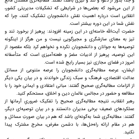
و جدا بدور از دعوا و تند و تیزی باشد، گفتند: مطالبه‌گری مستدل مانع
از این می‌شود که بعضی‌ها در شرایطی که تشکیلات مدیریتی کشور،
انقلابی است درباره اهمیت نقش دانشجویان تشکیک کنند، چرا که
نقش شما در این دوره بیشتر است.
حضرت آیت‌الله خامنه‌ای در این زمینه افزودند: پرهیز از برخورد تند و
تیز به معنای سازشگری و مجیزگویی نیست و من هرگز از اینگونه
توصیه‌ها به جوانان و دانشجویان نکرده و نخواهم کرد بلکه مقصود از
این توصیه، پرهیز از ادبیات مضرّ و طعنه‌آمیزی است که متأسفانه
امروز در فضای مجازی نیز بسیار رایج شده است.
ایشان، عرصه مطالبه‌گری دانشجویان را عرصه متنوعی از مسائل
عدالت اقتصادی، فرهنگ و سبک زندگی خواندند و در بیان یکی دیگر
از الزامات مطالبه‌گری صحیح گفتند: مبانی اعتقادی و ایمانی خود را با
مطالعه و حضور در مجالس عالمان دین و اخلاق، مستحکم کنید.
رهبر انقلاب، نتیجه مطالبه‌گری صحیح را تفکیک ضروریِ آرمانها از
عملکردهای ضعیف برخی مدیران دانستند و در بیان توصیه‌ای دیگر،
گفتند: مطالبه‌گری شما به‌گونه‌ای باشد که هم در بیان صورتِ مسائل و
هم در مقام ارائه راه‌حل‌ها، با دشمن مغرض، مخرج مشترک پیدا
نکنید.