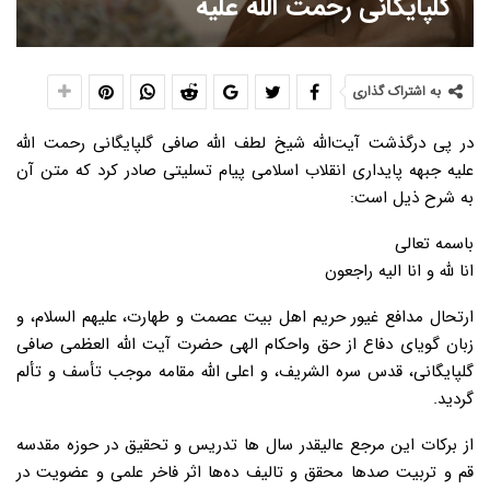
گلپایگانی رحمت الله علیه
به اشتراک گذاری
در پی درگذشت آیت‌الله شیخ لطف الله صافی گلپایگانی رحمت الله
علیه جبهه پایداری انقلاب اسلامی پیام تسلیتی صادر کرد که متن آن
به شرح ذیل است:
باسمه تعالی
انا لله و انا الیه راجعون
ارتحال مدافع غیور حریم اهل بیت عصمت و طهارت، علیهم السلام، و
زبان گویای دفاع از حق واحکام الهی حضرت آیت الله العظمی صافی
گلپایگانی، قدس سره الشریف، و اعلی الله مقامه موجب تأسف و تألم
گردید.
از برکات این مرجع عالیقدر سال ها تدریس و تحقیق در حوزه مقدسه
قم و تربیت صدها محقق و تالیف ده‌ها اثر فاخر علمی و عضویت در