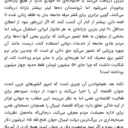
بنزین دریافت می‌کند یا خانواده‌ای که خودرو ندارد از هیچ یارانه‌ای
برخوردار نمی‌شود اما ثروتمندان ده‌ها لیتر بیشتر یارانه دریافت
می‌کنند، گویی برابری برای قشر مرفه جامعه بدل به لقلقه زبانی شده تا
لقمه نانی بیشتر از کنار آن کسب کنند که اگر این‌طور نبود از اعطای
حداقل ۶۰ لیتر بنزین یارانه‌ای به هر خانوار ایرانی استقبال می‌شد اما
بخشی از مرفهان به غلط تصور می‌کنند که برابری یعنی آنها ده‌ها برابر
مردم عادی جامعه از خدمات دولتی استفاده کنند، درست مانند آن
چهره ورزشی که تصور می‌کرد حق ذاتی او است که چندین برابر نرم
کشور برق مصرف کند اما هزینه‌ای برابر با سایر مردم پرداخت کند، او
شکایت داشت که چرا جای ۵۲ میلیون تومان فقط حدود چهار میلیون
پرداخته است!
نکته بعد علم‌خواندن آن چیزی است که امروز کشورهای غربی تحت
عنوان اقتصاد آن را اجرا می‌کنند و دعوت از دولت سیزدهم برای
فعالیت اقتصادی علمی اما به نظر می‌رسد این مطلب به جهانی فراتر
از کره خاکی تعلق دارد؛ چراکه اقتصاد لیبرال را همچنان نسخه‌ای علمی
برای اداره معیشت مردم معرفی می‌کند، در‌حالی‌که ماحصل نظریات
سرمایه‌داری در بزرگ‌ترین دولت لیبرال جهان فتح قله ۸۵ تریلیون دلار
بدهی بوده و اگر نبود مرجعیت دلار در جهان امروز هیچ اثری از آمریکا