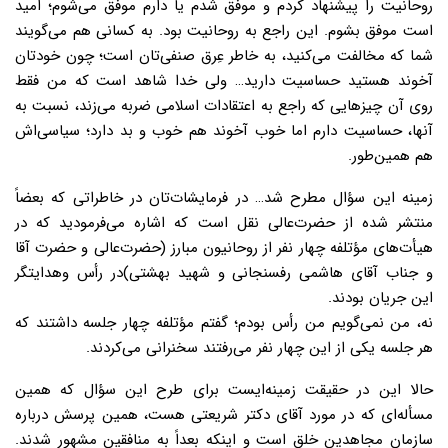
روحانیت را پیشنهاد کردم و موفق شدم یا دارم موفق می‌شوم؛ امید
است موفق بشوم. این راجع به روحانیت بود. به کسانی هم می‌گویند
شما که مخالفت می‌کنید، به خاطر عِرق صنفی‌تان است؛ چون خودتان
آخوند هستید حساسیت دارید… ولی خدا شاهد است که من فقط
روی آن چیزهایی که راجع به اعتقادات اسلامی ضربه می‌زند، نسبت به
آنها، حساسیت دارم اما خوب آخوند هم خوب و بد دارد؛ سیاسی‌اش
هم همین‌طور.
زمینه این سؤال مطرح شد… در فرمایشات‌تان در خاطراتى که بعضاً
منتشر شده از حضرت‌عالى نقل است که اشاره مى‌فرمودید که در
هیأت‌های مؤتلفه چهار نفر از روحانیون مبارز (حضرت‌عالى و حضرت آقا
و جناب آقاى هاشمى رفسنجانى و شهید بهشتى)در رأس وهدایتگر
این جریان بودند.
نه، من نمى‌گویم من رأس بودم؛ گفتم مؤتلفه چهار جلسه داشتند که
هر جلسه یکى از این چهار نفر مى‌رفتند سخنرانى مى‌کردند.
حالا این در حقیقت زمینه‌ایست براى طرح این سؤال که همین
مسأله‌ای که در مورد آقاى دکتر شریعتى هست، همین پرسش درباره
سازمان مجاهدین خلق است و اینکه بعداً به منافقین مشهور شدند.