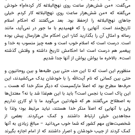
مى‌گفت: «من شش‌هزار ساعت روى نهج‌البلاغه کار کرده‌ام!» خودش
مى‌گفته که «من شش‌هزار ساعت روى نهج‌البلاغه کار کردم. خیلى
جاهاى نهج‌البلاغه را ازحفظ بود. بعد مى‌گفتند که احکام اسلام
تاریخ‌مند است. آنهایى را که فهمیدیم با ما جور در نمى‌آید، مانند
رساله و امثال آن را بگذارید کنار؛ این احکام مال هزارسال پیش بوده
است. درست است که اسلام خوب است و همه چیز منسوب به خدا و
پیغمبر هم درست است اما احکامش تاریخ داشته و وقتش گذشته
است». بالاخره ما یواش یواش از آنها جدا شدیم.
منظورم این است که تا این حد، حتى بین طلبه‌ها و بین روحانیون و
حتى بین کسانى که نام آیت‌الله را با خودشان یدک مى‌کشیدند، این
حرف‌ها مطرح بود که اصلاً مارکسیست که دیگر منکر خدا که هست ـ
این پاک است یا نجس است؟ باید با این هم‌غذا شد یا نه؟ معتدل‌ها
به اصطلاح مى‌گفتند هر که شهادتین مى‌گوید ما با او کارى نداریم
ولى با آنهایى که اصلاً منکر خدا هستند، نباید مرتبط بود؛ ولذا با
مجاهدین خیلى ارتباط داشتند و کمک مى‌کردند. بعضى از
شخصیت‌هاى مهم کشور که شما خوب مى‌دانید – مبالغ زیادى به آنها
کمک کردند از جیب خودشان و اصرار داشتند که از امام اجازه بگیرند