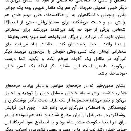
مستقل و گاهی به نصایحی که بعضی از افراد به ایشان می‌کردند،
دیگر خیلی اهمیتی نمی‌داد. آن هم یک مقدار طبیعی بود؛ یک جوانی
وقتی اینچنین دانشگاهیان به او علاقه‌مندند، حتی مردم عادی هم
برایش سر و دست می‌شکنند برای سخنرانی‌اش، حتی از اینجا[۴]
اشخاص بزرگی از خود قم بلند می‌شدند می‌رفتند برای سخنرانی
ایشان، خوب گل می‌کرد. از بزرگان نمی‌خواهم اسم ببرم؛ بعضی‌هایشان
از دنیا رفتند ـ خدا رحمت‌شان کند ـ طلبه‌ها زیاد می‌رفتند پای
سخنرانی ایشان. یک کسی وقتی خودش را این‌جوری می‌بیند دیگر
نمی‌آید در مقابل یک آخوند سرخم بکند و بگوید شما درست
می‌گویید. طبیعی است این مقدار؛ مگر اینکه یک کسی خیلی
خودساخته باشد.
ایشان همین‌طور که در حرف‌های سیاسی و دیگر بیانات حرف‌های
جاذبی داشت، روی سلیقه خودش مسائل دینی را توجیه و تحلیل
می‌کرد و نظر می‌داد؛ مخصوصاً از یک طرف تحت تأثیر روشنفکران و
نویسندگان به اصطلاح ملی‌گرای عرب واقع شد – چون این گرایش
روشنفکری در مصر قبل از ایران مطرح شده بود. بعد هم نمونه‌هایی در
عراق. در اینجا حکومت مقتدر شاه بود و به اصطلاح نفوذ امریکا؛ این
چیزها خیلی رشد نمی‌کرد اما در مصر و بعضی کشورهای اسلامی دیگر،