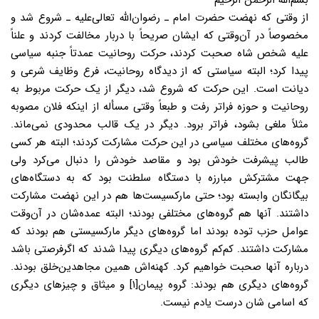
بسم‌الله الرّحمن الرّحیم
از وقتى که نهضت حضرت امام ـ رضوان‌الله تعالى‌علیه ـ شروع شد و
مخصوصاً در آن‌وقتى که ایشان صریحاً با دربار مخالفت کردند و علناً
علیه شخص شاه صحبت کردند، حرکت روحانیت عمدتاً جنبه سیاسى
پیدا کرد؛ البته سیاستى که از دیدگاه روحانیت، فرع وظایف شرعى و
دیانت است. این حرکت که شروع شد، دیگر از یک حرکت مربوط به
روحانیت و حوزه فراتر رفت و طبعاً وقتى مسأله از اینکه فلان مصوبه
مثلاً ملغى بشود، فراتر برود. دیگر در یک قالب محدودى نمى‌ماند.
گروه‌هاى مختلف سیاسى در این حرکت مشارکت کردند؛ البته هر کسى
طالب پیشرفت خودش بود و مقاصد خودش را دنبال مى‌کرد ولى
جهت مشترکش مبارزه با دستگاه سلطنت بود که به دستگاه‌هاى
بیگانگان وابسته بود؛ حتى مارکسیست‌ها هم در این نهضت مشارکت
داشتند. آنها هم گروه‌هاى مختلفى بودند؛ البته عمده‌شان در آن‌وقت
عوامل حزب توده بودند اما گروه‌هاى دیگر مارکسیستى هم بودند که
مشارکت داشتند. کم‌کم گروه‌های‌ دیگرى پیدا شدند که اگرفرصتى باشد
درباره آنها صحبت خواهیم کرد. کهنه‌اش همین مجاهدین‌خلق بودند.
گروه‌هاى دیگرى هم بودند: گروه پیمان[۱] و میثاق و چیزهاى دیگرى
که اسامی شان درست یادم نیست.