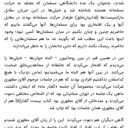
شدند، به‌عنوان یک عده دانشگاهى مسلمان که معتقد به حرکت
مسلحانه هستند شناخته شد و خیلى‌ها در این جریان مقابل
مارکسیست‌ها (فداییان‌خلق) طرفدار حرکت مسلحانه بودند در مقابل
آنها و یک افتخارى بود براى مسلمان‌ها. آنها مى‌گفتند ماییم که
حاضریم چنین و چنان بکنیم. در میان مسلمان‌ها کسى نبود؛ وجود
اینها باعث این مطلب شد که بگویند نه، ما هم مسلمان‌هایى را که
حاضرند ریسک بکنند داریم که حتى جانشان را به خطر می‌اندازند.
من در همین قم، در بین روحانیون – البته جوان‌ها – خیلى‌ها را
مى‌دیدم که افتخار مى‌کردند که عاشقانه از مجاهدین‌خلق صحبت
مى‌کنند. در بین آنها هم البته ما مى‌شنیدیم؛ تماس نزدیک با هیچ
کدامشان نداشتیم افرادى بودند که هم در جلسات مرحوم آقاى مطهرى
شرکت مى‌کردند؛ مخصوصاً آن جلسه «گفتار ماه» که ایشان داشتند،
ماهى یک جلسه در تهران سخنرانى بود که از اشخاص مختلفى دعوت
مى‌کردند و عمده‌اش از آقاى مطهرى بود کتاب بیست گفتار[۵] هم از
آقاى مطهرى همان جلسات بود که چاپ شد.
گاهى دیگران هم دعوت مى‌کردند: این را از زبان آقاى مطهرى شنیدم
که بعضى از این افراد از افراد ثابت جلسه ما بودند که عِرق دینى