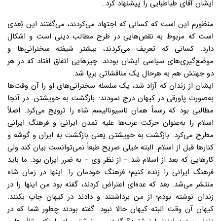
ایشان آقای طباطبایی را پیشنهاد کرد…
منظورم این است که کسانی که اجتهاد می‌کردند، می‌گفتند این بُعدی
است که مربوط به نقص‌هایی در طرح مطالب دینی است و اشکال
دارد. کسانی که تعریف می‌کردند، بیشتر شیفته سخنرانی‌ها و
موضع‌گیری‌های سیاسی ایشان بودند. چیزهایی اتفاق افتاد که در هر
دو جهتش هم به هرحال یک مناقشاتی برپا شد.
ایشان از زندان که آزاد شد، یک سلسله سخنرانی‌های او را آن وقت‌ها
به‌صورت پاورقی در کیهان درج نمودند: بازگشت به خویشتن. در آنجا
مطالبی بود که رسماً همان ناسیونالیسم شاه را ترویج می‌کرد. اصلاً
اسلام را به‌عنوان حرکت عرب‌ها علیه تمدن ایرانی و فرهنگ ایرانی
مطرح می‌کرد. بازگشت به خویشتن یعنی بازگشت به ایران و گوشه و
کنارها قبل از اسلام. البته خیلی صریح طبعاً نمی‌توانست بیان کند ولی
کارهایی که بعد از اسلام شد – از نظر وی – به ضرر ایران بود. ما باید
فرهنگ ایرانی را زنده کنیم؛ فرهنگ خودمان را. اینها در زمان شاه
منتشر می‌شد. بعد که عده‌ای اعتراض کردند، گفته بود من اینها را در
زندان نوشته بودم؛ از من برداشتند و دادند در کیهان چاپ بکنند.
کیهان آن وقت البته کیهان حالا نبود. گفته بودند چطور شما که در