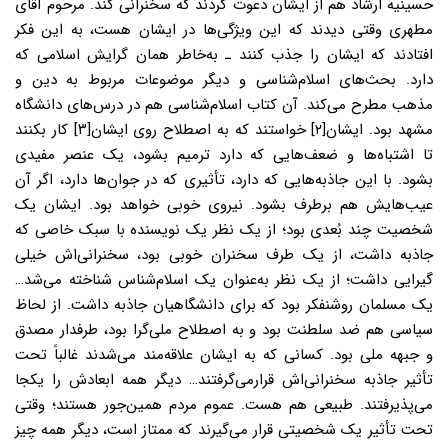
حسینیه ارشاد هم از ایشان دعوت کردند که سخنرانى کند. مرحوم آقاى
مطهرى وقتى دیدند که این ویژگی‌ها در ایشان هست، به این فکر
افتادند که ایشان را جذب کنند ـ به‌خاطر همان گرایش اسلامى که
دارد. بحث‌هاى اسلام‌شناسى و دیگر موضوعات مربوط به دین و
مذهب مطرح مى‌کند. آن کتاب اسلام‌شناسى هم در درس‌هاى دانشگاه
مشهد بود. ایشان[۲] خواستند که به اصطلاح روى ایشان[۳] کار بکنند
تا اشتباه‌ها و ضعف‌هایى که دارد ترمیم بشود، یک عنصر مفیدى
بشود. با این جاذبه‌‌هایى که دارد، تأثیرى که در جوان‌ها دارد، اگر آن
عیب‌‌هایش هم برطرف بشود. نیروى خوبى خواهد بود. ایشان یک
شخصیت چند بُعدى بود؛ از یک نظر یک نویسنده با سبک خاصى که
جاذبه داشت، از یک طرف سخنران خوبى بود، سخنرانی‌اش خیلى
گیرایى داشت؛ از یک نظر به‌عنوان یک اسلام‌شناس شناخته مى‌شد…
یک مسلمان روشنفکر بود که برای دانشگاهیان جاذبه داشت. از لحاظ
سیاسى هم ضد سلطنت بود و به اصطلاح ملى‌گرا بود، طرفدار مصدق
و جبهه ملى بود. کسانى که به ایشان علاقه‌مند مى‌شدند غالباً تحت
تأثیر جاذبه سخنرانی‌اش قرارمى‌‌گرفتند… دیگر همه ابعادش را یکجا
مى‌‌پذیرفتند. طبیعى هم هست. عموم مردم همین‌جور هستند؛ وقتى
تحت تأثیر یک شخصیتى قرار مى‌‌گیرند که ممتاز است، دیگر همه چیز