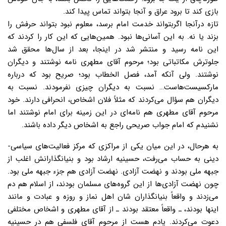
بازى کند تا برود عراق و آنجا بتواند تماس پیدا کند.
تازه درآنجا اگربتواند خدمت امام برسد، معلوم نبود بتواند حرفش را
بزند یا نه. به این آسانى‌ها نبود. همین‌هایى که این کار را کردند که
این نامه رسید و منتشر شد در اینجا، بعد از سال‌ها محقق شد
جلوترش مکاتباتى بود؛ مرحوم آقاى مطهرى نامه نوشتند و دیگران
نوشتند. ولى آنکه آمد، فصل الخطاب بود؛ صریح بود که درباره
مارکسیست‌هاست… نسبت به دیگران چیزى نفرمودند. نسبت به
دیگران هم سؤال مى‌کردند که مثلاً فلان اشخاص، انحرافى دارند. خود
مرحوم آقاى مطهرى هم نامه‌اى در این زمینه براى امام نوشتند اما
نشنیدم که امام جواب صریحى راجع به اشخاص دیگر داده باشند.
به هرحال، در این میان یکى از مراکزى که مرکز فعالیت‌هاى سیاسى-
دینى به حساب مى‌رفت، حسینیه ارشاد بود و بنیانگذارانش اغلب از
جبهه ملى بودند و نهضت آزادى. نهضت آزادى هم جزء جبهه ملى بود.
چون نهضت آزادی‌ها از این گروه‌هاى مسلمان بودند، از اسلام هم دم
مى‌زدند و واقعاً بنیانگذاران شان اهل نماز و روزه و عبادت و مانند
اینها بودند، ـ واقعاً معتقد بودند ـ از آقاى مطهرى و اشخاص مختلفى
دعوت می‌کردند. یادم هست از مرحوم آقاى فلسفى هم در حسینیه