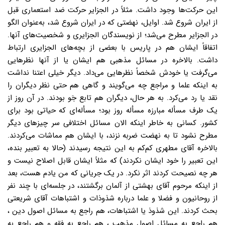
این حرکت‌ها وجود داشت. مثلاً در الجزایر حرکت ضد استعماری قبل
از ایران شروع شد. اوایل، نهضتی که در ایران شروع شد، به‌عنوان الگو
در الجزایر مطرح می‌شد؛ از نویسندگان الجزایری و شخصیت‌های آنها.
اتفاقاً ایشان هم در پاریس با بعضی از بچه‌های الجزایری ارتباط
داشت. بالاخره در مسائل مذهبی هم ایشان یا از آنها نظرهایی
می‌گرفت یا خودش شخصاً نظرهایی می‌داد. دیگر خیلی اعتنا نداشت
به اینکه علما و مراجع چه می‌گویند و گاهی هم حتی نظر دیگران را
نقد یا رد می‌کرد. به هر حال، دیگران هم تابع جَو بودند. در آن روز از
یک طرف مسأله مبارزه مسأله روز بود؛ مسأله‌ای که حیاتی بود برای
کشور. کسانی به خاطر اینکه الان مسائل اختلافی سر چیزهای دیگر
مطرح نشود تا به نهضت ضربه نزند، با ایشان هم مماشات می‌کردند.
بالاخره آقای مطهری کم‌کم به این نتیجه رسیدند (حالا به تعبیر بنده،
این تعبیر را خود ایشان نکردند) که مثلاً ایشان قابل اصلاح نیست و
هر چه نصیحت کردند اثر نکرد. در یک جریانی که من یادم هست، بعد
از اینکه مرحوم آقای بهشتی از آلمان برگشتند، در جلسه‌ای با چند نفر
از روحانیون و فضلا و علما درباره شذوذات و اشتباهات آقای شریعتی
بحث کردند. این شذوذ یا اشتباهات، هم راجع به مسائل اصول دین ،
هم راجع به مسائل اصول مذهب ، هم راجع به فقه و هم راجع به