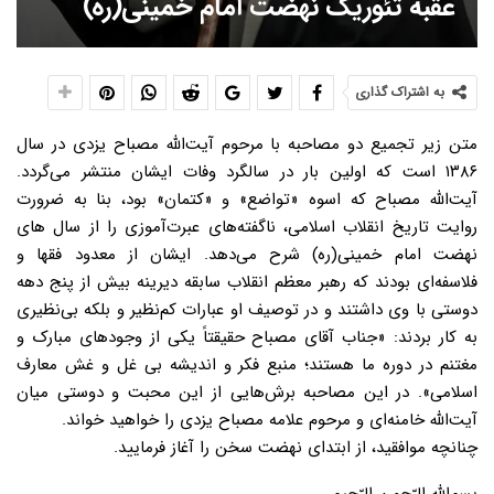
عقبه تئوریک نهضت امام خمینی(ره)
به اشتراک گذاری
متن زیر تجمیع دو مصاحبه‌ با مرحوم آیت‌الله مصباح یزدی در سال
۱۳۸۶ است که اولین بار در سالگرد وفات ایشان منتشر می‌گردد.
آیت‌الله مصباح که اسوه «تواضع» و «کتمان» بود، بنا به ضرورت
روایت تاریخ انقلاب اسلامی، ناگفته‌های عبرت‌آموزی را از سال های
نهضت امام خمینی(ره) شرح می‌دهد. ایشان از معدود فقها و
فلاسفه‌ای بودند که رهبر معظم انقلاب سابقه دیرینه بیش از پنج دهه
دوستی با وی داشتند و در توصیف او عبارات کم‌نظیر و بلکه بی‌نظیری
به کار بردند: «جناب آقای مصباح حقیقتاً یکی از وجودهای مبارک و
مغتنم در دوره ما هستند؛ منبع فکر و اندیشه بی غل و غش معارف
اسلامی». در این مصاحبه برش‌هایی از این محبت و دوستی میان
آیت‌الله خامنه‌ای و مرحوم علامه مصباح یزدی را خواهید خواند.
چنانچه موافقید، از ابتدای نهضت سخن را آغاز فرمایید.