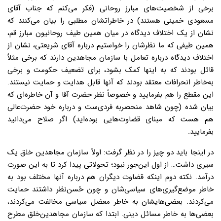
برخى از شخصیت‌هاى مبارز روحانى (فکر مى‌کنم که جناب آقاى
مسعودى خمینى هستند) در خاطراتشان مطلبی را بیان مى‌کنند که
نشان از یک اختلاف دیدگاه در میان همین طیف روحانیون مبارز قم،
همین طیفى که ما نظرشان را خواستیم درباره آقاى شریعتى، نشان از
اختلاف دیدگاه درباره تعامل با سازمان مجاهدین دارند که برخى مثلاً
قائل بودند که به اینها کمک بشود، براى تضعیف حکومت و برخى
به‌خاطر انحرافات معتقد بودند که آنها قابل هدایت و حمایت نیستند.
این مقطع را هم بفرمایید و خصوصاً نظر حضرت آقا و آن خاطره‌اى که
بیان شده (چون شاهد منحصربه فردی‌ست و درباره خود حضرت‌عالى
هم هست که مبناى قضاوت‌هایى بوده‌اید) اگر صلاح مى‌دانید
بفرمایید.
در اینجا باید دو چیز را در نظر گرفت: اولاً سازمان مجاهدین‌ خلق یک
سیرى داشت… از اول این‌جور نبود؛ تحولاتى پیدا کرد تا به این صورت
درآمد. نکته دوم اینکه قضاوت دیگران هم درباره آنها مختلف بود به
خاطر موضع‌گیری‌هاى سیاسى‌شان و چون حُسن‌نظر داشتند حمایت
مى‌کردند. بعضى‌هایشان به خاطر معضل سیاسى مخالفت مى‌کردند،
بعضى‌ها به خاطر مسائل دینى. ابتدا که سازمان مجاهدین‌خلق مطرح