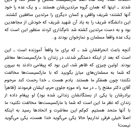
شدند ـ اینها که همان گروه مرتدین‌شان هستند ـ و یک عده را خود
آنها کشتند؛ شریف واقفى و کسان دیگرى را مرتدین منافقین کشتند.
این دانشگاه شریف را به یاد آن شهید شریف که خودش از مجاهدین
بود و به دست مرتدین کشته شد نام‌گذارى کردند منظور این است که
یک عده واقعاً مسلمان و نمازخوان بودند و…
آنچه باعث انحرافشان شد ـ که براى ما واقعاً آموزنده است ـ این
است که بعد از اینکه دستگیر شدند، در زندان با مارکسیست‌ها معاشر
بودند. اولین چیزى که ظاهر شد، این بود که پیغامی دادند به بیرون
که شما به مسلمان‌هاى مبارز بگویید که با مارکسیست‌ها مخالفت
نکنند؛ چون همفکر ما هستند. یادم هست ـ خدا رحمت کند مرحوم
آقاى دکتر مفتح را ـ در سه راه موزه جلوى حرم، ایشان فرمودند (ظاهراً
برادرشان یا یکى از بستگانشان زندانى شده بود) او پیغام داده از
زندان که نظر ما این است که شما با مارکسیست‌ها مخالفت نکنید؛ ما
با آنها متحد هستیم. کم‌کم این معاشرت و اتحادها رسید به اینکه
اصلاً خیلى فرقى نداریم! حالا یکى مى‌گوید خدا هست، یکى مى‌گوید
نیست!