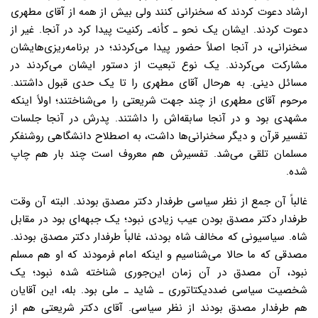
ارشاد دعوت کردند که سخنرانى کنند ولى بیش از همه از آقاى مطهرى
دعوت کردند. ایشان یک نحو ـ کأنه‌ـ رکنیت پیدا کرد در آنجا. غیر از
سخنرانى، در آنجا اصلاً حضور پیدا مى‌کردند؛ در برنامه‌ریزی‌هایشان
مشارکت مى‌کردند. یک نوع تبعیت از دستور ایشان مى‌کردند در
مسائل دینى. به هرحال آقاى مطهرى را تا یک حدى قبول داشتند.
مرحوم آقاى مطهرى از چند جهت شریعتى را مى‌شناختند؛ اولاً اینکه
مشهدی بود و در آنجا سابقه‌اش را داشتند. پدرش در آنجا جلسات
تفسیر قرآن و دیگر سخنرانی‌ها داشت، به اصطلاح دانشگاهى روشنفکر
مسلمان تلقى مى‌شد. تفسیرش هم معروف است چند بار هم چاپ
شده.
غالباً آن جمع از نظر سیاسى طرفدار دکتر مصدق بودند. البته آن وقت
طرفدار دکتر مصدق بودن عیب زیادى نبود؛ یک جبهه‌اى بود در مقابل
شاه. سیاسیونی که مخالف شاه بودند، غالباً طرفدار دکتر مصدق بودند.
مصدقى که ما حالا مى‌شناسیم و اینکه امام فرمودند که او هم مسلم
نبود، آن مصدق در آن زمان این‌جورى شناخته شده نبود؛ یک
شخصیت سیاسى ضددیکتاتورى ـ شاید ـ ملى بود. بله، این آقایان
هم طرفدار مصدق بودند از نظر سیاسى. آقاى دکتر شریعتى هم از