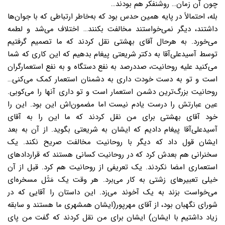
چون آن زمان… روشنفکر هم بودند…
بله، احتمالاً در پایه همین حدس بود که به‌خاطر ارتباطی که با جوان‌ها
داشتند، دیگر نمی‌خواستند مخالفت بکنند… اختلاف می‌شد و لطمه
می‌خورد. به هرحال آقای بهشتی نقل ‌کردند که ما تصمیم گرفتیم
توسط آسیدعلی‌آقا به دکتر شریعتی پیغام بدهیم که این کاری که شما
می‌کنید علیه روحانیت، صددرصد به نفع دستگاه و به نفع استعمارگران
است و تو به دست خودت داری به دشمنان استعمار کمک می‌کنی…
روحانیت بزرگ‌ترین دشمن استعمار است و تو داری آنها را می‌کوبی.
عین عبارتش را درست یادم نیست اما مضمون‌اش این بود. این را
خود آقای بهشتی برای من نقل کردند که ما این را به آقای
آسیدعلی‌آقا پیغام دادیم که ایشان به شریعتی بگوید. از آن به بعد
ایشان قول داد که دیگر با روحانیت مخالفت صریح نکند. یک
سخنرانی هم بعدش کرد که در روحانیت کسانی هستند که قراردادهای
استعماری امضا نکردند. یک تعریفی از روحانیت هم کرد. قبل از آن
خیلی تعبیرهای زشتی به کار می‌برد. هر وقت یک مَثَل مسخره‌ای
می‌خواست بزند به یک آخوند می‌زد. این داستان را آقایی که در
شورای نگهبان بود، از آقای مهرپور(ایشان همشهری ما هستند و سابقه
زیاد داشتیم با ایشان) ایشان برای من نقل کردند که گفت من پای