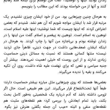
زندان بودید اینها را نوشتید؟ گفت من نوشتم برای اینکه مثلاً رهایم
کنند و آنها از من خواسته بودند که این مطالب را بنویسم.
به هرحال چنین چیزهایی بود. من از خود ایشان چیزی نشنیدم. یک
مرتبه قرار شد با ایشان مواجه شویم که آن هم نشد. شنیدم که بعضی
اعتراض کردند که اینها چیست که شما نوشتید؛ اینها علیه اسلام است،
توهین به اسلام است. توهین به پیغمبر و اسلام. گفت من اینها را در
زندان نوشته بودم و بی‌اجازه من آنها را چاپ کردند. به هرحال در
اینکه ایشان ضعف‌هایی داشت در جهت دینی، ظاهراً جای تردید
نیست؛ منتها کسانی هستند که نسبت به مسائل دینی حساسیت
زیادی ندارند و از این روست که خیلی اهمیت نمی‌دهند. بیشتر آن
جنبه سیاسی و نفعی که برای نهضت علیه شاه داشت، روی آن تکیه
می‌کنند و بقیه را ندیده می‌گیرند.
بعضی‌ها هستند که روی چیزهایی مثل مبارزه بیشتر حساسیت دارند؛
طبعاً آنها تحت‌الشعاع قرار می‌گیرند. این هم طبیعی است. حال اگر
لزومی داشته باشد که آدم درباره یک شخصیتی به‌طور کامل بحث
بکند، باید تمام ابعادش را بررسی کرد؛ هم نقطه‌های مثبت هم
نقطه‌های منفی و البته «عیب آن جمله بگفتی هنرش نیز بگو».