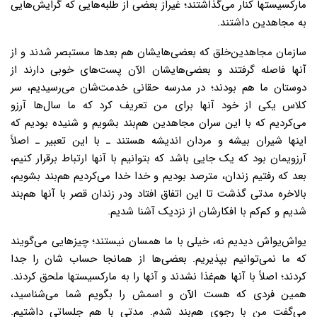
مارکسیست‎ها کنار مى‌گذاشتند؛ غیراز بعضى از طلبه‌هایى که گرایش‌هایى
به مجاهدین داشتند.
سازمان مجاهدین‌خلق که بعضى‌هایشان هم بعدها مستبصر شدند و از
آنها فاصله گرفتند و بعضى‌هایشان الآن پست‌هاى خوبى دارند از
دوستان ما هم بودند؛ در مدرسه حقانى خدمت‌شان مى‌رسیدیم، سر
کلاس یکى از خود آنها براى من تعریف کرد که ما سال‌ها آرزو
مى‌کردیم که با این سران مجاهدین هم‌بند بشویم و شنیده بودیم که
اینها شیران بیشه و مردان اندیشه هستند ـ با این تعبیر ـ اصلاً
آرزویمان بود که یک جایى باشد که بتوانیم با آنها ارتباط برقرار کنیم،
بعد که رفتیم زندان، مترصد بودیم و خدا خدا مى‌کردیم هم‌بند بشویم،
بالاخره مدتى گذشت تا این اتفاق افتاد ودر زندان قصر با آنها هم‌بند
شدیم و کم‌کم با افکارشان از نزدیک آشنا شدیم.
یواش‌یواش دیدیم نه، خیلى با ما همسان نیستند؛ چیزهایى مى‌گویند
که ما نمى‌توانیم بپذیریم. بعضى‌ها از همانجا حساب شان را جدا
کردند؛ اصلاً با آنها هم‌غذا نشدند و آنها را به مارکسیست‎ها ملحق کردند.
همین فردی که هست الآن و اسمش را بگویم شما مى‌شناسید،
مى‌گفت من با رجوى هم‌بند شدم. مدتى با هم جلساتى داشتیم.