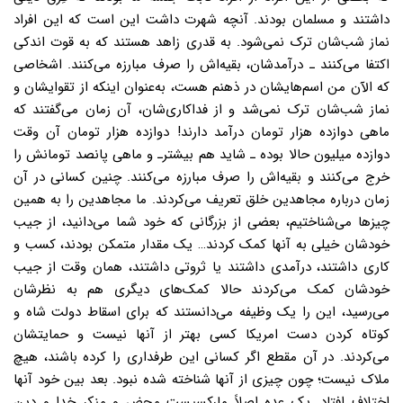
داشتند و مسلمان بودند. آنچه شهرت داشت این است که این افراد
نماز شب‌شان ترک نمى‌شود. به قدرى زاهد هستند که به قوت اندکی
اکتفا مى‌کنند ـ درآمدشان، بقیه‌اش را صرف مبارزه مى‌کنند. اشخاصى
که الآن من اسم‌هایشان در ذهنم هست، به‌عنوان اینکه از تقوایشان و
نماز شب‌شان ترک نمى‌شد و از فداکاری‌شان، آن زمان مى‌گفتند که
ماهى دوازده هزار تومان درآمد دارند! دوازده هزار تومان آن وقت
دوازده میلیون حالا بوده ـ شاید هم بیشترـ و ماهى پانصد تومانش را
خرج مى‌کنند و بقیه‌اش را صرف مبارزه مى‌کنند. چنین کسانى در آن
زمان درباره مجاهدین‌ خلق تعریف می‌کردند. ما مجاهدین را به همین
چیزها مى‌شناختیم، بعضى از بزرگانى که خود شما مى‌دانید، از جیب
خودشان خیلى به آنها کمک کردند… یک مقدار متمکن بودند، کسب و
کارى داشتند، درآمدى داشتند یا ثروتى داشتند، همان وقت از جیب
خودشان کمک مى‌کردند حالا کمک‌هاى دیگرى هم به نظرشان
مى‌رسید، این را یک وظیفه مى‌دانستند که براى اسقاط دولت شاه و
کوتاه کردن دست امریکا کسى بهتر از آنها نیست و حمایتشان
مى‌کردند. در آن مقطع اگر کسانى این طرفدارى را کرده باشند، هیچ
ملاک نیست؛ چون چیزى از آنها شناخته شده نبود. بعد بین خود آنها
اختلاف افتاد. یک عده‌ اصلاً مارکسیست محض و منکر خدا و دین