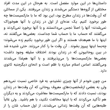
داستان‌ها در این موارد مفصل است. به هرحال در این مدت افراد
مختلفى از گروه‌ها دستگیر مى‌شدند و زندان مى‌رفتند. یکى از مسائلى
که آن وقت‌ها در زندان مطرح بود، این بود که ما با مارکسیست‌ها چه
طور برخورد کنیم. یک عده‌اى از اول در زندان با آنها هم‌خوراک
نمى‌شدند؛ آنها را اصلاً نجس مى‌دانستند و با آنها برخورد نمى‌کردند و
می‌گفتند که حساب ما با حساب شما جداست. بعضى‌ها می‌گفتند نه،
اینها با ما هم‌هدف هستند و اگر این طور برخورد بکنیم زده مى‌شوند؛
چه‌بسا اینها پیروز بشوند… آن وقت ما را کنار مى‌زنند. حتى شنیده شد
در بین روحانیونی که در زندان بودند اختلاف سلیقه وجود داشت؛
بعضى‌ها مارکسیست‌ها را مى‌پذیرفتند و با آنها هم‌غذا مى‌شدند
ومى‌گفتند اساس اسلام مبارزه با ظلم است و انحای دیگرجنبه ثانوى
دارد.
من چون خودم از آنها چیزى نشنیدم، به فرد خاصى نسبت نمى‌دهم
ولى به بعضى ازشخصیت‌هاى معروف روحانى که آن وقت‌ها در زندان
بودند، نسبت دادند که با مارکسیست‌ها معاشرت مى‌کردند و به دیگران
هم تأکید مى‌کردند که با اینها مخالفت نکنید، با هم باشید… ولى غالباً
طلبه‌هایى که آن وقت‌ها زندانى مى‌شدند، از اول حساب شان را از