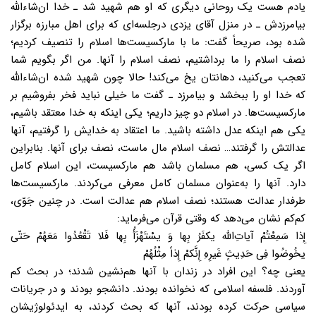
یادم هست یک روحانى دیگرى که او هم شهید شد ـ خدا ان‌شاءالله
بیامرزدش ـ در منزل آقاى یزدى درجلسه‌اى که براى اهل مبارزه برگزار
شده بود، صریحاً گفت: ما با مارکسیست‌ها اسلام را تنصیف کردیم؛
نصف اسلام را ما برداشتیم، نصف اسلام را آنها. من اگر بگویم شما
تعجب مى‌کنید، دهانتان یخ مى‌کند! حالا چون شهید شده ان‌شاءالله
که خدا او را ببخشد و بیامرزد ـ گفت ما خیلى نباید فخر بفروشیم بر
مارکسیست‌ها. در اسلام دو چیز داریم؛ یکى اینکه به خدا معتقد باشیم،
یکى هم اینکه عدل داشته باشید. ما اعتقاد به خدایش را گرفتیم، آنها
عدالتش را گرفتند… نصف اسلام مال ماست، نصف براى آنها. بنابراین
اگر یک کسى، هم مسلمان باشد هم مارکسیست، این اسلام کامل
دارد. آنها را به‌عنوان مسلمان کامل معرفى مى‌کردند. مارکسیست‌ها
طرفدار عدالت هستند؛ نصف اسلام هم عدالت است. در چنین جَوّى،
کم‌کم نشان مى‌دهد که وقتى قرآن مى‌فرماید:
إِذا سَمِعْتُمْ آیاتِ‌الله یکفَرُ بِها وَ یسْتَهْزَأُ بِها فَلا تَقْعُدُوا مَعَهُمْ حَتّى
یخُوضُوا فِی حَدِیثٍ غَیرِهِ إِنَّکمْ إِذاً مِثْلُهُمْ
یعنى چه؟ این افراد در زندان با آنها هم‌نشین شدند؛ در بحث کم
آوردند. فلسفه اسلامى که نخوانده بودند. دانشجو بودند و در جریانات
سیاسى حرکت کرده بودند، آنها که بحث کردند، به ایدئولوژیشان