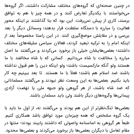
در چنین صحنه‌اى که گروه‌هاى مختلف مشارکت داشتند، اگر گروه‌ها
می‌خواستند با یکدیگر تعارض کنند و در همه چیز با هم به توافق
برسند، کارى از پیش نمى‌رفت. این بود که بنا گذاشتند بر اینکه محور
فعالیت را مبارزه با دستگاه سلطنت قرار بدهند؛ ومسائل دیگر را بعد
بررسى و در مقابلش موضع‌گیرى کنند. در این راستا مخصوصاً بعد از
اینکه امام را به ترکیه تبعید کردند، فعالان سیاسى سلیقه‌هاى مختلف
داشتند؛ بعضى‌هایشان خیلى باز برخورد مى‌کردند و مى‌گفتند ما اصل
مبارزه را مخالفت با شاه مى‌دانیم… کسانی که با شاه مخالفند با ما
هستند ولو آنکه مارکسیست باشند؛ ولو اینکه دین را هم قبول نداشته
باشند ضد اسلام هم باشند؛ فعلاً با ما هستند. تا بعد ببینیم چه کار
باید بکنیم. بعضى‌ها به این وسعت نظر نبودند و مى‌گفتند مسلمانانى
که ضد شاه باشند، از هر گروهی ولو جبهه ملی یا نهضت آزادی
پیمانى‌ها وگروه‌هاى دیگر باشند ولى باید مسلمان باشند.
بعضى‌ها تنگ‌نظرتر از این هم بودند و مى‌گفتند نه، از اول ما باید با
یک گروه مشخص که همه چیزمان مورد توافق باشد همکارى کنیم.
طبعاً هر گروهى به اساسنامه‌ واصولى که داشتند پایبند بودند؛ منتها در
مقام تعامل با دیگران بعضى‌ها باز برخورد مى‌کردند و بعضى‌ها محدود.