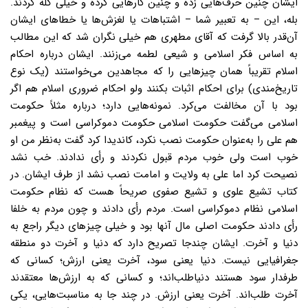
ایشان چنین حرف‌هایی زده و چنین کارهایی کرده و خیلی گله کردند.
بله، این – به تعبیر شما – اشتباهات یا لغزش‌ها یا خطاهای ایشان
آن‌قدر بالا گرفت که آقای مطهری هم خیلی نگران شد که این مطالب
به اساس فکر اسلامی و شیعی لطمه می‌زنند. ایشان درباره احکام
اسلام تقریباً همان چیزهایی را که مجاهدین می‌خواستند (یک نوع
تاریخ‌مندی) برای احکام اثبات بکنند ولو احکام ضروری اسلام هم اگر
بود با آن مخالفت می‌کرد. نمونه‌هایی دارد؛ درباره مثلاً حکومت
اسلامی می‌گفت حکومت اسلامی حکومت دموکراسی است و پیغمبر
هم علی را به‌عنوان حکومت نصب نکرد، کاندیدا کرد گفت به‌نظر من او
خوب است ولی خوب مردم قبول نکردند و رأی ندادند. خب نشد
نصیحت کرد اما علی به ولایت و امامت نصب نشد از طرف ایشان. در
کتاب تشیع علوی و تشیع صفوی صریحاً هست که نظام حکومت
اسلامی نظام دموکراسی است. مردم رأی دادند و چون مردم به خلفا
رأی دادند حکومت اصلی مال آنها بود و خیلی چیزهای دیگر راجع به
دنیا و آخرت. ایشان چندجا تصریح دارد که دنیا و آخرت دو منطقه
جغرافیایی نیست. دنیا یعنی سود، آخرت یعنی ارزش؛ کسانی که
طرفدار سود هستند دنیاطلب‌اند؛ و کسانی که به ارزش‌ها معتقدند
آخرت طلب‌اند. آخرت یعنی ارزش. در چند جا به مناسبت‌هایی، یکی