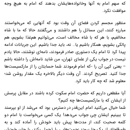
که سهم امام به آنها وخانواده‌هایشان بدهند که امام به هیچ وجه
موافقت نکرد.
منظور مجسم کردن فضاى آن وقت بود که آنهایى که مى‌خواستند
مبارزه کنند، این مسائل را هم داشتند و می‌گفتند حالا که ما با شاه
مخالفیم، با هر که با شاه مخالف است، می‌توانیم هم‌غذا بشویم، هم
پالکى بشویم، همکار باشیم یا… نه، باید جدا باشیم. این جریانات ادامه
پیدا کرد تا امام یک دستورى صادر فرمودند، نامه‌اى نوشتند، حالا یادم
نیست در جواب یکى از علماى تهران، من شاید نامه‌اش را داشته باشم
– یعنى کپى آن را -که امام فرمودند شما حسابتان را از مارکسیست‌ها
جدا کنید. تصریح کردند. آن وقت دیگر بالاخره یک مقدار روشن شد؛
معلوم شد که چه کار باید کرد.
آیا مقطعى داریم که حضرت امام سکوت کرده باشند در مقابل پرسش
از ایشان که با مارکسیست‌ها چه کنیم؟
شما خیال مى‌کنید امام این‌قدر در دسترس بود که مى‌شد از او بپرسند
تا ببینیم ایشان چى جواب مى‌دهد! یک کسى مى‌خواست با امام دو
کلمه صحبت کند، از مدت‌ها پیش باید خودش را آماده کند و به
طورقاچاق از یک جا برود؛ زحمت‌هایی را تحمل بکند، با جان خودش