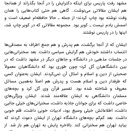
مشهد رفت پاریس براى اینکه دکترایش را در آنجا بگذراند از همانجا
هم ایشان مقالاتى مى‌نوشت… گاهى هم حتى کتاب‌هایى را همان
وقت نوشته بود چاپ کردند؛ از جمله ـ حالا حافظه‌ام ضعیف است و
اسمش یادم نیست ـ کویر بود. مجموعه مقالاتى که در کویر چاپ شد،
اینها را در پاریس نوشتند.
ایشان که از آنجا برگشت، هم پدرش و هم جمع اطراف به مصدقی‌ها
انتساب داشتند خودش هم گرایش سیاسى داشت. بعد سخنرانی‌هایى
در جلسات مذهبى در دانشگاه و جاهاى دیگر در مشهد داشت که در
بین دانشگاهیان گل کرد؛ چون طورى بود که دانشگاهیان معمولاً
صحبتى از دین و اسلام و امثال آن نمى‌کردند. ایشان به‌عنوان کسى
که طرفدار دین و اسلام هست و پدرش هم اصلاً به‌همین مسائل
معروف و شناخته شده بود. تفسیر قرآن وی گل کرد و بچه‌هاى
مسلمان دانشگاهی به ایشان علاقه‌مند شدند. ایشان ویژگی‌هاى
خاصى داشت که براى جوانان جاذبه داشت، سخنرانى‌های خیلى جالبى
داشت، اطلاعاتش خیلى وسیع بود، ادبیات خوبى داشت، قلم خوبى
داشت. بعد کم‌کم بچه‌هاى دانشگاه تهران از ایشان دعوت کردند که
بیاید تهران هم سخنرانى کند. بالاخره پایش به تهران هم باز شد. از