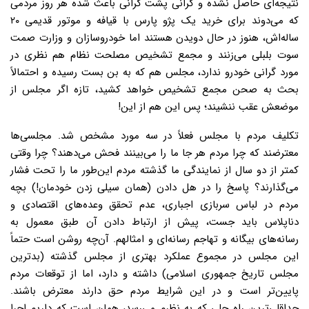
نتیجه‌ای حاصل نشده و گرانی پشت گرانی باعث شده هر روز مردمی
که می‌دوند برای خرید یک پژو پارس با قیافه و موتور قدیمی ۲۰
ساله‌اش، هنوز در حال دویدن هستند اما خودروسازان و وزارت صمت
سوت بلبلی می‌زنند و مجمع تشخیص مصلحت نظام هم نظری در
مورد گرانی خودرو ندارد، مجلس هم که به بن بست رسیده و احتمالاً
بحث به صحن مجمع تشخیص خواهد کشید، تازه اگر مجلس از
موضعش عقب ننشیند؛ پس این هم از این!
تکلیف مردم با مجلس فعلاً در سه مورد مشخص شد. مجلسی‌ها
معترضند که چرا مردم هر جا ما را می‌بینند فحش می‌دهند؟ چرا وقتی
کمتر از دو سال از نمایندگی ما گذشته مردم این‌طور ما را تحت فشار
می‌گذارند؟ پاسخ را در هل دادن (همان سیلی زدن خودمان!) بچه
مردم در لباس سربازی اجباری، عدم تحقق وعده‌های اقتصادی و
دناپلاس باید جست، پیش از ارتباط دادن آن طبق معمول به
رسانه‌های بیگانه و تهاجم رسانه‌ای و امثالهم. آن‌چه روشن است حتماً
این مجلس در مجموع عملکرد بهتری از مجلس گذشته (بدترین
مجلس تاریخ جمهوری اسلامی) داشته و دارد، اما از توقعات مردم
پایین‌تر است و در این شرایط مردم حق دارند معترض باشند.
حداقلی‌ترین راه حلی که به نظرم می‌رسد، همان است که داریم اجرا