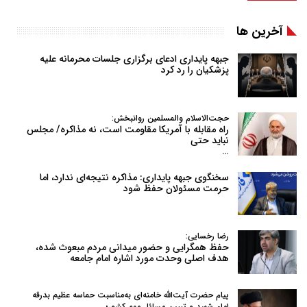
آخرین ها
جبهه پایداری ادعای برگزاری جلسات محرمانه علیه
پزشکیان را رد کرد
حجت‌الاسلام والمسلمین روانبخش:
راه مقابله با آمریکا مقاومت است، نه مذاکره/ مجلس
نباید حتی
…
سخنگوی جبهه پایداری: مذاکره نتیجه‌ای ندارد، اما
حرمت مسئولان حفظ شود
رضا رخسایی:
حفظ همگرایی و حضور میدانی مردم مبعوث شده،
هدف اصلی وحدت مورد اشاره امام جامعه
پیام حضرت آیت‌الله خامنه‌ای به‌مناسبت حماسه عظیم بدرقه
امام شهید و تبیین مسائل مهم کشور؛