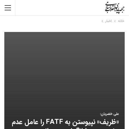
خانه
اخبار
علی خضریان:
«ظریف» نپیوستن به FATF را عامل عدم