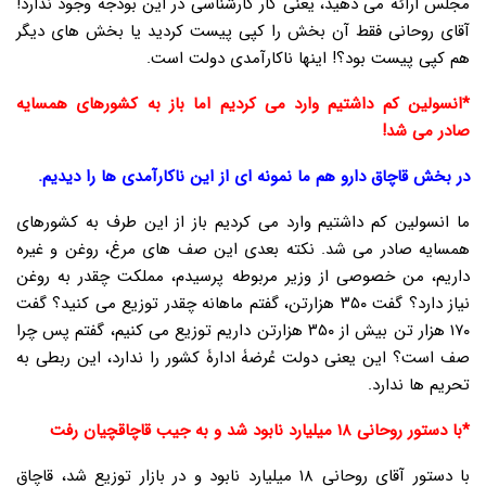
مجلس ارائه می دهید، یعنی کار کارشناسی در این بودجه وجود ندارد!
آقای روحانی فقط آن بخش را کپی پیست کردید یا بخش های دیگر
هم کپی پیست بود؟! اینها ناکارآمدی دولت است.
*انسولین کم داشتیم وارد می کردیم اما باز به کشورهای همسایه
صادر می شد!
در بخش قاچاق دارو هم ما نمونه ای از این ناکارآمدی ها را دیدیم.
ما انسولین کم داشتیم وارد می کردیم باز از این طرف به کشورهای
همسایه صادر می شد. نکته بعدی این صف های مرغ، روغن و غیره
داریم، من خصوصی از وزیر مربوطه پرسیدم، مملکت چقدر به روغن
نیاز دارد؟ گفت ۳۵۰ هزارتن، گفتم ماهانه چقدر توزیع می کنید؟ گفت
۱۷۰ هزار تن بیش از ۳۵۰ هزارتن داریم توزیع می کنیم، گفتم پس چرا
صف است؟ این یعنی دولت عُرضۀ ادارۀ کشور را ندارد، این ربطی به
تحریم ها ندارد.
*با دستور روحانی ۱۸ میلیارد نابود شد و به جیب قاچاقچیان رفت
با دستور آقای روحانی ۱۸ میلیارد نابود و در بازار توزیع شد، قاچاق