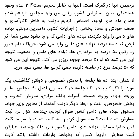
ترخیص آنها در گمرک است، اینها به خاطر تحریم است؟! ۲. عدم وجود
هماهنگی میان مسئولین کشور، وقتی من وارد مجلس یازدهم شدم
همان ماه های اولیه، احساس کردیم دولت به خاطر ناکارآمدی و
ضعف خودش و فساد بخشی از اجرایات کشور، مامورین دولتی، نهاده
های دامی را وارد نکردند، نهاده های دامی که وارد نشود یعنی شما اگر
فرض کنید ۵۰ درصد نهاده های دامی وارد می شود، خوراک دام طیور
را، وقتی ۵۰ درصد به مرغداری ها، نهاده های دامی را بدهید، نتیجه
این می شود که او ۵۰ درصد جوجه ریزی می کند، نتیجه این می شود
که ۵۰ درصد مرغ در جامعه داریم، یعنی گرانی ها، یعنی نبود مرغ.
از همان ابتدا ده ها جلسه با بخش خصوصی و دولتی گذاشتیم، یک
مورد را ذکر کنیم، در یک جلسه در کمیسیون اصل ۹۰ مجلس، ما از
وزارت جهاد، وزارت صمت، گمرک، بانک مرکزی، سازمان تجارت و
بخش خصوصی، نفت و ابعاد دیگر دولت آمدند، از معاون وزیر جهاد،
مسئول نهاده های دامی کشور سوال کردیم، چندصد هزار تن ثبت
سفارش شده است؟ سه سوال کردیم سه کلمه شنیدیم! سریعاً گفت
نمی دانم! مسئول نهاده های دامی کشور نمی داند چندصد هزارتن
ثبت سفارش داریم! کسی که بخواهد واردات داشته باشد کارت