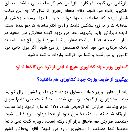
بازرگانی می گیرد، اگر کارت بازرگانی هم اگر سامانه ای نباشد، امضای
طلایی، رشوه می شود، مقام معظم رهبری از سال ۹۲ به این دولت
فشار آورده که سامانه، منتها دولت دنبال اینها نیست، بخشی از
سامانه ها را به زور تشکیل دادند و الان اکثر سامانه ها خوابیده است،
کارت بازرگانی باید بگیرید، بعد می روید ثبت سفارش می دهید در
وزارت صمت، بعد این ثبت سفارش شما مورد قبول واقع شد، نامه به
بانک مرکزی می رود آنجا تخصیص ارز می شود، اگر پول کافی بود
تامین ارز می َشود و شما می توانید واردات داشته باشید.
*معاون وزیر جهاد کشاورزی هیچ اطلاعی از ترخیص کالاها ندارد
پیگیری از طریف وزارت جهاد کشاورزی هم داشتید؟
بله؛ از معاون وزیر جهاد، مسئول نهاده های دامی کشور سوال کردیم،
چند صدهزارتن از گمرک ترخیص شده است؟ گفت نمی دانم! سوال
سوم چندصد هزارتن که ترخیص شده، ۴۲۰۰ که وارد کردید وارد سایت
بازارگاه شده که تولیدکنندۀ مرغ برود از آنجا بردارد، مرغ گران نشود،
چندصد هزارتن هم قاچاق بازار آزاد رفته است، دوباره گفت نمی دانم!
عجب! شما مملکت را اینطوری اداره می کنید؟ آقای روحانی کشور