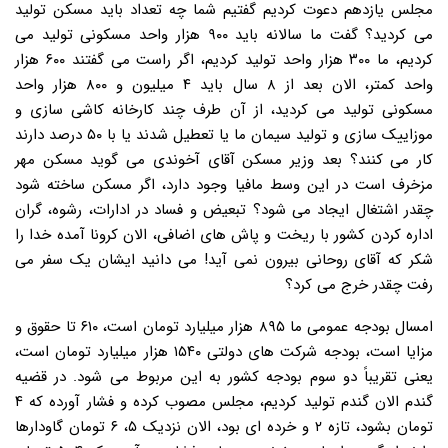
مجلس یازدهم دعوت کردیم گفتیم شما چه تعداد باید مسکن تولید
می کردید؟ گفت ما سالانه باید ۹۰۰ هزار واحد مسکونی تولید می
کردیم، ما ۳۰۰ هزار واحد تولید کردیم، اگر راست می گفتند ۶۰۰ هزار
واحد کمتر، الان بعد از ۸ سال باید ۴ میلیون و ۸۰۰ هزار واحد
مسکونی تولید می کردید، از آن طرف چند کارخانه کاشی سازی و
موزاییک سازی و تولید سیمان ما یا تعطیل شدند یا با ۵۰ درصد دارند
کار می کنند؟ بعد وزیر مسکن آقای آخوندی می گوید مسکن مهر
مزخرف است در این وسط مافیا وجود دارد، اگر مسکن ساخته شود
چقدر اشتغال ایجاد می شود؟ تبعیض و فساد در ادارات، رشوه، گران
اداره کردن کشور با ریخت و پاش های اضافی، الان کرونا آمده خدا را
شکر که آقای روحانی بیرون نمی آید! می دانید ایشان یک سفر می
رفت چقدر خرج می کرد؟
امسال بودجه عمومی ما ۸۹۵ هزار میلیارد تومان است، ۶۱۰ تا حقوق و
مزایا است، بودجه شرکت های دولتی ۱۵۴۰ هزار میلیارد تومان است،
یعنی تقریباً دو سوم بودجه کشور به این مربوط می شود. در قضیه
گندم الان گندم تولید کردیم، مجلس مصوب کرده و فشار آورده که ۴
تومان بشود، تازه ۲ و خرده ای بود، الان نزدیک ۵، ۶ تومان گاودارها