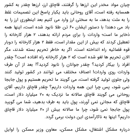
چیان مواد مخدر این ارزها را گرفتند، قاچاق ارز، ارزها چقدر به کشور
همسایه رفته است، آقای روحانی باید یکبار پاسخ این تصمیمات غلط
را به ملت بدهد، ما به سختی ارز وارد می کنیم بعد اینطوری ارز را به
باد می دهند! با دستور ایشان ۶۰ تن طلا نابود شده است، اینها همه
ذخایر ما است؛ واردات را برای مردم ارائه بدهند، ۲ هزار کارخانه را
تعطیل کردند که بیش از این مقدار است، فقط ۲ هزار کارخانه را دوبار
قوه قضائیه راه انداخته است، اگر به خاطر تحریم بسته شدند، مگر
الان تحریم ها لغو شده است که ۲ هزار کارخانه راه افتاده است؟ چقدر
افراد را بیکار کردید؟ چقدر جوانان را نابود کردید؟! بعد از آن طرف
واردات روی واردات! اصناف مختلف می توانند در کشور تولید کنند
ولی جلوی تولید گرفته است، می گویند ما تحریم هستیم و پول جابجا
نمی شود، پس چرا این همه واردات داریم؟ چقدر قاچاق داریم، آقای
روحانی می گویند قاچاق سالانه ما نزدیک به ۲۰ میلیارد دلار است،
قاچاق که مجانی نمی آورند، پول باید به طرف بدهید، شما می گویید
پول جابجا نمی شود، چرا ما سالانه بیش از ۲۰ میلیارد دلار قاچاق
داریم؟ اینها به ناکارآمدی این دولت برمی گردد.
درباره مشکل اشتغال، مشکل مسکن، معاون وزیر مسکن را اوایل