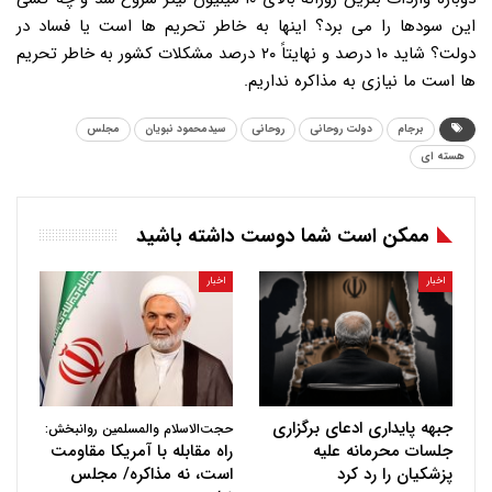
این سودها را می برد؟ اینها به خاطر تحریم ها است یا فساد در
دولت؟ شاید ۱۰ درصد و نهایتاً ۲۰ درصد مشکلات کشور به خاطر تحریم
ها است ما نیازی به مذاکره نداریم.
برجام
دولت روحانی
روحانی
سیدمحمود نبویان
مجلس
هسته ای
ممکن است شما دوست داشته باشید
اخبار
اخبار
جبهه پایداری ادعای برگزاری
حجت‌الاسلام والمسلمین روانبخش:
جلسات محرمانه علیه
راه مقابله با آمریکا مقاومت
پزشکیان را رد کرد
است، نه مذاکره/ مجلس