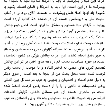
اگر ما این مبنا را پذیرفتیم ما باید با آمریکا مذاکره کنیم یا نکنیم؟ بله
پیشرفت ما در این است، آیا باید به آمریکا و آلمان اعتماد بکنیم یا
نکنیم؟ بله اینها اصلاً عامل پیشرفت ما هستند. آقای روحانی در کتاب
امنیت ملی و دیپلماسی هسته ای در صفحه ۵۸ کتاب آورده است
ببینید ما گرفتار مبنا هستیم و مشکل ما اینها است فصل دوم چالش
ها و ساختار ها، می گوید چالش هایی که در کشور است چه چیزی
است؟ یک تعریضی به مقام معظم رهبری دارد که می گوید ایشان
اطلاعات درست ندارد، اطلاعات درست فقط دست آقای روحانی و آقای
ظریف و آقای عراقچی است! «هرگاه گزارش دهی به مسئولین ردۀ بالا
به طور دقیق انجام نشده، این امر به چالش بزرگی در کشور انجامیده
است، در حوزه سیاست، دست کم در دهه های اخیر، بر اثر این چالش
تصمیم گیری های مهمی به تاخیر افتاده و یا موجب از دست رفتن
فرصت شده است محل بحث من از اینجا به بعد است از سوی دیگر
به دلیل عدم اعتماد و اطمینان و بدبینی به غرب در مسائل بین المللی
برخی تصمیمات با تاخیر و یا با از دست رفتن فرصت اتخاذ شده
است، در ماجرای هسته ای هم مسائل داخلی، گزارش اطلاعات
کارشناسی به صورت ناقص به مسئولین رده بالا و بی اعتمادی به غرب
و سازمان های بین المللی، همواره مشکل آفرین بود …»