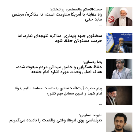
حجت‌الاسلام والمسلمین روانبخش:
راه مقابله با آمریکا مقاومت است، نه مذاکره/ مجلس
نباید حتی
…
سخنگوی جبهه پایداری: مذاکره نتیجه‌ای ندارد، اما
حرمت مسئولان حفظ شود
رضا رخسایی:
حفظ همگرایی و حضور میدانی مردم مبعوث شده،
هدف اصلی وحدت مورد اشاره امام جامعه
پیام حضرت آیت‌الله خامنه‌ای به‌مناسبت حماسه عظیم بدرقه
امام شهید و تبیین مسائل مهم کشور؛
…
علیرضا تسلیمی:
دیپلماسیِ روی ابرها؛ وقتی واقعیت را نادیده می‌گیریم