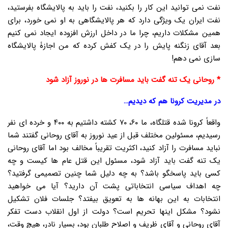
نفت نمی توانید این کار را بکنید، نفت را باید به پالایشگاه بفرستید،
نفت ایران یک ویژگی دارد که هر پالایشگاهی به او نمی خورد، برای
همین مشکلات داریم، چرا ما در داخل ارزش افزوده ایجاد نمی کنیم
بعد آقای زنگنه پایش را در یک کفش کرده که من اجازۀ پالایشگاه
سازی نمی دهم!
* روحانی یک تنه گفت باید مسافرت ها در نوروز آزاد شود
در مدیریت کرونا هم که دیدیم…
واقعاً کرونا شده قتلگاه، ما ۶۰، ۷۰ کشته داشتیم به ۴۰۰ و خرده ای نفر
رسیدیم، مسئولین مختلف قبل از عید نوروز به آقای روحانی گفتند شما
نباید مسافرت را آزاد کنید، اکثریت تقریباً مخالف بود اما آقای روحانی
یک تنه گفت باید آزاد شود، مسئول این قتل عام ها کیست و چه
کسی باید پاسخگو باشد؟ به چه دلیل شما چنین تصمیمی گرفتید؟
چه اهداف سیاسی انتخاباتی پشت آن دارید؟ آیا می خواهید
انتخابات به این بهانه ها به تعویق بیفتد؟ جلسات فلان تشکیل
نشود؟ مشکل اینها تحریم است؟ دولت از اول انقلاب دست تفکر
آقای روحانی و آقای ظریف و اصلاح طلبان بود، بسیار نادر، هیچ وقت،