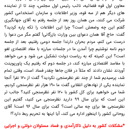
معاون اول قوه قضائیه، نائب رئیس اول مجلس، چند تا از نماینده
های دیگر هم از سه قوه، وزیر اطلاعات و سازمان استخدامی کشور
شرکت می کنند، من همان روز بعد از جلسه رفتم به آقای جهانگیری
گفتم این چه وضعش است؟ چرا این اطلاعات را تکه پاره کردید؟
گفت: حاج آقا همان دعوای بین وزارت بازرگانی! گفتم مگر من دعوا را
درست می کنم، مردم بحران دارند! جلسه دومی رفتیم، بعد از جلسه
دوم نامه نوشتیم چرا آمدن ما در جلسات مبارزه با مفاد اقتصادی لغو
است؟ این کمیته که به ریاست دولت تشکیل می شود و می خواهد
با مفاسد اقتصادی مبارزه کند، در جلسه دوم که رفتیم یک پاورپوینت
آوردند نشان دادند که مثلاً در فلان جاها چقدر فساد است، وقتی تمام
شد، پرسیدیم شما از چند نفر نظرسنجی نکردید؟ گفت از ۱۲۰ نفر! آنجا
نماینده یکی از نهادهای انقلابی گفت ما ۱۹۰ هزار نفر نظرسنجی کردیم،
شما می خواهید برای کل کشور با ۱۲۰ نفر نظرسنجی کنید؟ جالب تر
این است که برای سال ۹۹ دارید نظرسنجی می کنید، گفتیم این
نظرسنجی ها برای چه سالی است؟ گفت برای سال ۹۶ است! آقای
روحانی کشور را اینطور اداره می کند، آیا اینها به تحریم ربط دارد؟!
*مشکلات کشور به دلیل ناکارآمدی و فساد مسئولان دولتی و اجرایی