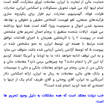
حمایت مالی از تجارت با ایران، معاملات اوراق مشارکت، گفته است
تمام اینها آزاد می شود، تحویل مسکوکات و اسکناس ایرانی، صادرات
فلزات، فولاد آلومینیوم، صادرات نرم افزار برای یکپارچه سازی
فرآیندهای صنعتی، لغو فهرست اشخاص حقیقی و حقوقی و نهادها،
مسدود شدن اموال و ممنوعیت ویزا؛ گفته است همۀ اینها برداشته
می شوند. ایالات متحده منطبق با برجام اعمال تحریم های مشخص
شده در پیوست ۲ را با اثربخشی همزمان با اجرای اقدامات توافق
شده مرتبط با هسته ای توسط ایران، به نحو مشخص شده در
پیوست ۵ که توسط آژانس راستی آزمایی شده باشد، متوقف می سازد
و به این توقف ادامه خواهد داد؛ ما به اوباما و آمریکا اعتماد کردیم
آیا این کار را انجام دادند؟ چه چیزهایی برمی دارد؟ معاملات مالی و
بانکی من از متن برجام می خوانم معاملات بانکی و مالی با موسسات
و بانک های مالی، معاملات به ریال به ایران، ارائه اسکناس دلار
آمریکایی به ایران، آقای روحانی و آقای ظریف کدام یک از اینها با
اعتمادی که شما کردید انجام شده است؟!
خب دولت معتقد است که همه مشکلات به دلیل وجود تحریم ها
است.