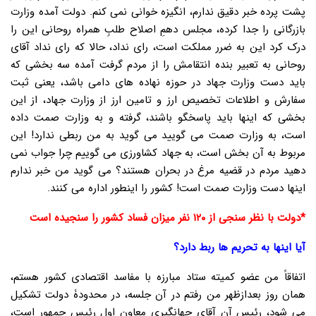
پشت پرده خبر دقیق ندارم، انگیزه خوانی نمی کنم. دولت آمده وزارت
بازرگانی را جدا کرده، مجلس دهمِ اصلاح طلبِ همراه روحانی این را
درک کرد این به ضرر مملکت است، رای نداد، حالا که رای نداد آقای
روحانی به تعبیر بنده انتقامش را از مردم گرفت آمده سه بخشی که
باید دست وزارت جهاد در حوزه نهاده های دامی باشد، یعنی ثبت
سفارش و اطلاعات تخصیص ارز و تامین ارز از وزارت جهاد، از این
بخشی که اینها باید پاسخگو باشند، گرفته و به وزارت صمت داده
است، به وزارت صمت می گویید می گوید به من ربطی ندارد! این
مربوط به آن بخش است، به جهاد کشاورزی می گوییم چرا جواب نمی
دهید مردم در قضیه مرغ در بحران هستند؟ می گوید من خبر ندارم
اینها دست وزارت صمت است! کشور را اینطور اداره می کنند.
*دولت با نظر سنجی از ۱۲۰ نفر میزان فساد کشور را سنجیده است
آیا اینها به تحریم ها ربط دارد؟
اتفاقاً من عضو کمیته ستاد مبارزه با مفاسد اقتصادی کشور هستم،
همان روز بعدازظهر من رفتم در آن جلسه، در محدودۀ دولت تشکیل
می شود، رئیس آن آقای جهانگیری معاون اول رئیس جمهور است،