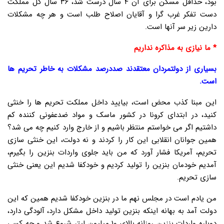
بود، حداقل مسکن برای آن ۴ سال درست شد، ۳۶ سال کل مملکت
دست تفکر غرب گرا و آقایان اصلاح طلب است و هر چه مشکلات
دارین زیر سر آنها است.
* ما نیازی به مذاکره نداریم
بسیاری از دولتمردان معتقدند صددرصد مشکلات به خاطر تحریم ها
است.
این مبنا کذب محض است، بیایید داخل مملکت تحریم ها را خنثی
کنید، در ابتدای کرونا در کشور ماسک و مواد ضدعفونی کننده کم
داشتیم اگر می خواستم منتظر باشیم و از خارج وارد کنیم چه می شد؟
همین جوانان انقلابی این کار را کردند و نه دولت، این خنثی سازی
تحریم، آمریکا فشار آورد که من باید جلوی واردات بنزین را بگیرم،
آمدیم خودمان بنزین را تولید کردیم و خودکفا شدیم این یعنی خنثی
سازی تحریم.
من یادم است در مجلس نهم ما در بنزین خودکفا شدیم همین که این
دولت آمد به بهانه اینکه بنزین تولید داخل مشکل دارد، آلودگی دارد،
دوباره واردات بنزین روزانه بالای ۱۰ میلیون لیتر شروع شد و چه کسی