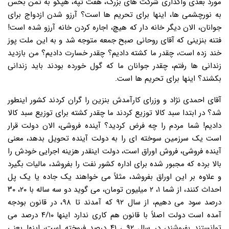
مورد بعدی واگذاری شرکت های بزرگ، هفت تپه، هپکو به ثمن بخس
به نورچشمی ها، اینها برای تحریم ها است؟ آرزو شدن ازدواج برای
جوانان، الان دیگر خانه دار که هیچ، اجاره کردن خانه آرزو شده است!
فتنه بنزینی که آقای روحانی صبح جمعه متوجه شد و به این ملت پوز
خند زده است، چقدر ما کشته دادیم؟ چقدر خسارت دادیم؟ من بازدید
زندانی ها رفتم، چقدر جوانان ما که گول خورده بودند باید زندانی
بکشند؟ اینها برای تحریم ها است.
آقای احمدی نژاد و وزرای کارآمدش بنزین را گران کردند کشور اینطور
شد؟ در ابتدا سبد کالا توزیع کردند ما چقدر کشته برای توزیع سبد کالا
دادیم! شما مردم را چه فرض کردید؟ آینده فروشی، الان دولت قرار
است یک سرزمین سوخته ای را به دولت آینده تحویل بدهد، معنی
آینده فروشی، فروش اوراق است، دولت اینقدر هزینه اجرایی خودش را
بالا برده که مجبور شده برای اداره کشور نفت را بفروشد، مالیات بگیرد
و علاوه بر این اوراق بفروشد، مثلاً می خواهند یک جاده یا یک پل
احداث کنند، از شما ۱، ۲ میلیون تومان، می گوید دو سه ساله با ۲۰، ۳۰
درصد سود می دهیم، از سال ۹۲ که آمدند تا ۹۸، در قانون بودجه
آمده است دولت اصلاً با قانون هم کاری ندارد اینها ۴/۱۰ درصد می
توانستند بفروشند، در سال ۹۲ ، ۴۱ درصد فروخته است، اینها یعنی