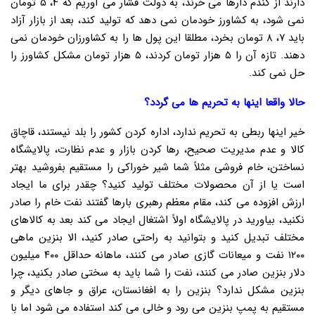
دارند از گندم دارها می خرند، به دولت فشار می آوریم که ۴، ۵ تومان
نمی شود، به کشاورز خودمان نمی دهد که تولید کند، بعد از بازار آزاد
باید ۷، ۸ تومان بخرد، مطلقا این پول ها را به کشاورزان خودمان نمی
دهند. تازه آن را ۵ هزار تومان کردند، ۵ هزار تومان مشکل کشاورز را
حل نمی کند.
حالا واقعا اینها به تحریم ها می گردد؟
خیر اینها ربطی به تحریم ندارد، اداره کردن کشور را بلد نیستند، قاچاق
کالا و عدم مدیریت صحیح، رها کردن بازار و عدم نظارت، پالایشگاه
نساختن، خام فروشی مثلاً شما شیر خوراکی را مستقیم بفروشید بهتر
است یا از آن محصولات مختلف تولید کنید؟ چقدر برای ما ایجاد
ارزش افزوده می کند، مقام معظم رهبری بارها گفتند نفت خام را صادر
نکنید، بیاورید در پالایشگاه اولاً اشتغال ایجاد می کند بعد به کالاهای
مختلف تبدیل کنید و بتوانید به راحتی صادر کنید، الا بنزین ماهی
۱۲۰۰ نفت و میعانات گازی صادر می کنند، ماهانه حداقل ۴۰۰ میلیون
دلار بنزین صادر می کنند، نفت را شما باید به سختی صادر بکنید، چرا
بنزین مشکل ندارد؟ بنزین را به افغانستان، عراق و جاهای دیگر و
مستقیم به پمپ بنزین می رود و خالی می کند استفاده می شود اما با