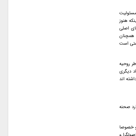
 مسئولیت
نکه هنوز
ای اصلی
. همچنان
شتی است
ر روحیه
اد دیگری
شته اند
ارد صحنه
ال شکل گیری دو قطبی اصولگرا اصلاح طلب در انتخابات پیش رو نیز گفت: ما از سال ۸۴ به بعد یعنی از ابتدای دهه ۸۰ و خصوصا
یم که هم جریان اصولگرا و