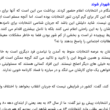
شهردار شوند
دهنگام در انتخابات اعلام حضور کردند. برداشت من این است که آنها برای
که این کار برای گرم کردن تنور انتخابات بوده است. اما آنچه مسلم است ای
ی نیست. شاید دلیلش این باشد که جریان شناسی انتخابات برای نامزده
 را به این راحتی اعلام نمی کنند بلکه با تامل بیشتری اقدام می کنند
شرایط پیچیده تر است و بخشی از کم شور بودن فضا به خاطر مشکلات معی
طالبات اجتماعی را پاسخ بدهند یا نه؟
شان به عرصه انتخابات منوط به آمدن یا نیامدن فرد دیگری است به خاط
نیستند و همین شروط این را تایید و تاکید می کند گرچه ممکن است افر
ه خیلی های دیگر اصلح نیستند. این افراد کسانی هستند که مسئولیتی دا
واهی یک جای کارشان می لنگد و در مبارزه با فساد کارنامه خوبی ندارند.
ت کند، گفت: کشور در شرایطی نیست که جریان انقلاب بخواهد با اختلاف و
خضریان درباره احتم
انتخابات ۸۴ دو گانه اصلاح طلب و اصولگرا به معنای پیش از آن را نداریم. وقتی وارد انتخابات ۸۴ می شویم شاهد این بود