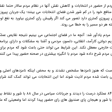
ردم از حضور در انتخابات و کاهش نقش آنها در نظام مردم سالار حتما ن
افع خود را در کم شور شدن فضای انتخابات می بینند؛ یک جریان پیروزی
یروزی کمتری دارد تصور می کند اگر رقیبش رای کمتری بیاورد به نفع ا
بته هر دو مسیر را به خطا می روند.
مردم یادآور شد: آنچه ما در فضای اجتماعی می بینیم نتیجه نقایص عملک
دولتی کارآمد، انقلابی، دلسوز، مردمی و آشنا به مشکلات و دارای برنامه
ت خارجی معطل نکند. این شرایط می تواند حتی باعث شود که مردم برای
ی مردم شرح داده شود مردم با انگیزه بیشتری در صحنه حضور پیدا می کنند
 است که هنوز نامزدها مشخص نشدند و به محض اینکه نامزدهای اصلی وا
ی باعث شده مردم اذیت شوند اما این انتخابات می تواند کمک کند شرای
این فعال سیاسی با اشاره به انتخابات سال ۸۸ گفت: مردم در سال ۸۴ عملکرد درست را دیدند و جر
 با شور و هیجان پای صندوق های رای حضور پیدا کردند اما وضعیتی که ما 