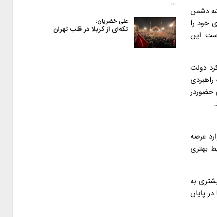
…
قشه دشمن
علی خضریان:
 خود را
تکه‌ای از کربلا در قلب تهران
وست. این
رد دولت
 راهبردی
 حضوردر
.
رد عرصه
ط بهتری
یانات سیاسی در سال ۸۸ با شور و نشاط بیشتری به
در پایان