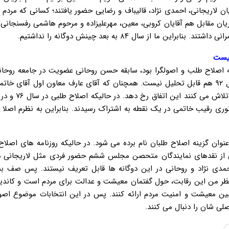
یان لاریجانی، احمدی نژاد، قالیباف و رضایی حضور یافتند؛ کسانی که مردم
یان مقابل هم آقایان کروبی، معین، مهرعلیزاده و مرحوم هاشمی رفسنجانی 
 از سال ۸۴ به بعد چینش دوگانه را نداشتیم.
نیست
: در انتخابات ۹۲ هم اگر مبنا دو گانه اصلاح طلب و اصولگرا بود، سابقه حسن روحانی عضویت در جامعه رو
بود که در جریان اصولگرا تعریف می شود، پس این دو گانه در سال ۹۲ هم قابل تحلیل نیست. همچنان که آقای عارف معاون اول آق
روحانی از صحنه خارج می شود یا آقایان خاتمی و مرح
 هاشمی و حتی ناطق نوری رقیب خاتمی در یک نقطه به اشتراک رسیدند. بنابراین به نظرم اصل
۱۴۰ بعضا از آقای لاریجانی به عنوان گزینه اصلاح طلبان نام برده می شود. در حالیکه روزنامه های ا
کی از نقدهای نمایندگان متحصن مجلس ششم حضور فردی مثل لاریجانی د
 احمدی نژاد و روحانی در این دوگانه ها قابل تعریف نیستند. پس صف ب
ظر من این رقابت، حول گفتمان معیشت و عدالت برای مردم است و کاندید
امین معیشت و امنیت مردم ارائه کنند. پس در این انتخابات موضوع اصول
ی شان را دنبال می کنند.