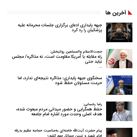
آخرین ها
جبهه پایداری ادعای برگزاری جلسات محرمانه علیه
پزشکیان را رد کرد
حجت‌الاسلام والمسلمین روانبخش:
راه مقابله با آمریکا مقاومت است، نه مذاکره/ مجلس
نباید حتی
…
سخنگوی جبهه پایداری: مذاکره نتیجه‌ای ندارد، اما
حرمت مسئولان حفظ شود
رضا رخسایی:
حفظ همگرایی و حضور میدانی مردم مبعوث شده،
هدف اصلی وحدت مورد اشاره امام جامعه
پیام حضرت آیت‌الله خامنه‌ای به‌مناسبت حماسه عظیم بدرقه
امام شهید و تبیین مسائل مهم کشور؛