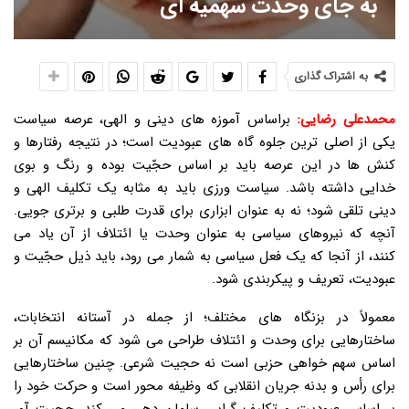
به جای وحدت سهمیه ای
به اشتراک گذاری
محمدعلی رضایی:
براساس آموزه های دینی و الهی، عرصه سیاست
یکی از اصلی ترین جلوه گاه های عبودیت است؛ در نتیجه رفتارها و
کنش ها در این عرصه باید بر اساس حجّیت بوده و رنگ و بوی
خدایی داشته باشد. سیاست ورزی باید به مثابه یک تکلیف الهی و
دینی تلقی شود؛ نه به عنوان ابزاری برای قدرت طلبی و برتری جویی.
آنچه که نیروهای سیاسی به عنوان وحدت یا ائتلاف از آن یاد می
کنند، از آنجا که یک فعل سیاسی به شمار می رود، باید ذیل حجّیت و
عبودیت، تعریف و پیکربندی شود.
معمولاً در بزنگاه های مختلف؛ از جمله در آستانه انتخابات،
ساختارهایی برای وحدت و ائتلاف طراحی می شود که مکانیسم آن بر
اساس سهم خواهی حزبی است نه حجیت شرعی. چنین ساختارهایی
برای رأس و بدنه جریان انقلابی که وظیفه محور است و حرکت خود را