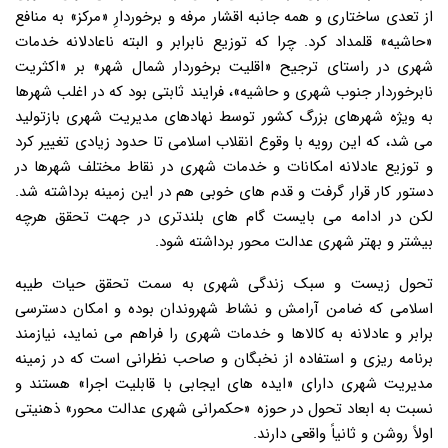
از تعدی ساختاری و همه جانبه اقشار مرفه و برخوردارِ «مرکز» به منافع
«حاشیه» قلمداد کرد. چرا که توزیع نابرابر و البته ناعادلانه خدمات
شهری در راستای ترجیح «اقلیت برخوردار شمال شهر» بر «اکثریت
نابرخوردار جنوب شهری و حاشیه»، فرایند ثابتی بود که در اغلب شهرها
به ویژه شهرهای بزرگ کشور توسط نهادهای مدیریت شهری بازتولید
می شد، که این رویه با وقوع انقلاب اسلامی تا حدود زیادی تغییر کرد
و توزیع عادلانه امکانات و خدمات شهری در نقاط مختلف شهرها در
دستور کار قرار گرفت و قدم های خوبی هم در این زمینه برداشته شد.
لکن در ادامه می بایست گام های بلندتری در جهت تحقق هرچه
بیشتر و بهتر شهری عدالت محور برداشته شود.
تحول زیست و سبک زندگی شهری به سمت تحقق حیات طیبه
اسلامی که ضامن آرامش و نشاط شهروندان بوده و امکان دسترسی
برابر و عادلانه به کالاها و خدمات شهری را فراهم می نماید، نیازمند
برنامه ریزی و استفاده از نخبگان و صاحب نظرانی است که در زمینه
مدیریت شهری دارای «ایده های ایجابی با قابلیت اجرا» هستند و
نسبت به ابعاد تحول در حوزه «حکمرانی شهری عدالت محور» ذهنیتی
اولاً روشن و ثانیاً واقعی دارند.