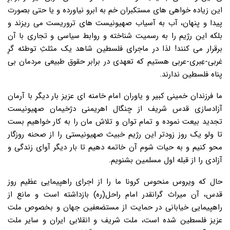
این زیاده خواهی های مستکبران خم به ابرو نیاورده و یا حتی بصورت
پیدا و پنهان، آب به آسیاب صهیونیست های تروریست می ریزند و
بلکه این رژیم را به رسمیت شناخته و روابط سیاسی و تجاری با آن
برقرار می کنند! لذا در ماجرای فلسطین شاهد یک مثلثِ توطئه گرِ
غربی-عِبری-عربی هستیم که تعهدی در برابر حقوق طبیعی مردمان بی
پناه فلسطین ندارند.
ما فرزندان خمینی کبیر و یاوران امام خامنه ای عزیز بار دیگر با آرمان
آزادسازی قدس شریف از چنگال اهریمنی دژخیمان صهیونیست
تجدید بیعت نموده و تمام توان و تلاش مان را به کار خواهیم بست
تا ولو یک روز زودتر این رژیم خبیث صهیونیستی را از صحنه روزگار
محو کنیم و به حیات شوم آن خاتمه دهیم تا بار دیگر آوای زندگی و
آزادی را از قبله اول مسلمین بشنویم.
حال که ویروس منحوس کرونا ما را از اجرای راهپیمایی عظیم روز
قدس، آن میراث گرانقدر امام راحل(ره) بازداشته است و مانع از
راهپیمایی خیابانی در حمایت از مستضعفین جهان و بخصوص ملت
عزیز فلسطین شده است، ملت شریف و انقلابی ایران و سایر ملت