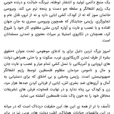
یک منبع دائمی تولید و انتشار توطئه، نیرنگ، خباثت و درنده خوییِ
یک رژیم اشغالگر و سلطه جو دست و پنجه نرم می کند. ویروسی
خانمان سوز که نه از کودک کشی ابایی دارد و نه از ترور، قتل عام و
تجاوزگری. رژیمی جنایتکار که همچون ویروسی مسری به جان جهان
افتاده و با غصب و غارت و آواره کردن ملتی مظلوم، کار خود را شروع
کرد، همچنان در تکاپوی استیلا بر میراث معنوی و تمدنی مسلمانان
است.
امروز بزرگ ترین دلیل برای رد ادعای موهومی تحت عنوان «حقوق
بشر» از طرفِ تمدنِ کاریکاتوری غرب، سکوت و یا حتی همراهی دولت
های اروپایی و آمریکایی با نسل کشیِ تمام عیار و غصب و غارت جان
و مال و ناموس مردمان مظلوم فلسطین توسط رژیم اشغالگر
صهیونیستی است. رژیمی وحشی و بی اخلاق که برای دستیابی به
آمال و آرزوهای ضدِ بشری اش، اِبایی از قربانی کردنِ صدها هزار مرد،
زن و کودکِ بی پناه ندارد و در نهایت قساوت، فرش های تشریفاتِ
محافلِ خود را به خون پاک ملت فلسطین آغشته می نماید.
تأسف با تر از همه ی این ها، این حقیقت دردناک است که در میانه
ی این وانفسای جنایاتِ هولناک، اغلب دولت های عربی نیز در برابرِ