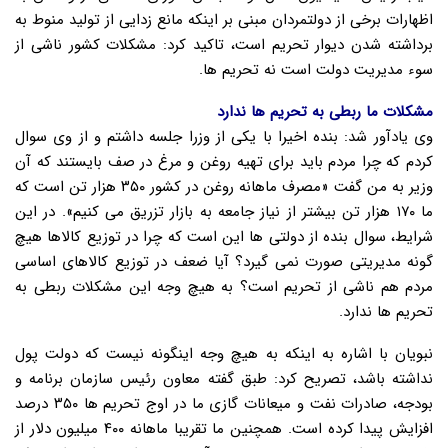
اظهارات برخی از دولتمردان مبنی بر اینکه مانع زدایی از تولید منوط به
برداشته شدن دیوار تحریم است، تاکید کرد: مشکلات کشور ناشی از
سوء مدیریت دولت است نه تحریم ها.
مشکلات ما ربطی به تحریم ها ندارد
وی یادآور شد: بنده اخیرا با یکی از وزرا جلسه داشتم و از وی سوال
کردم که چرا مردم باید برای تهیه روغن و مرغ در صف بایستند که آن
وزیر به من گفت «مصرف ماهانه روغن در کشور ۳۵۰ هزار تن است که
ما ۱۷۰ هزار تن بیشتر از نیاز جامعه به بازار تزریق می کنیم». در این
شرایط، سوال بنده از دولتی ها این است که چرا در توزیع کالاها هیچ
گونه مدیریتی صورت نمی گیرد؟ آیا ضعف در توزیع کالاهای اساسی
مردم هم ناشی از تحریم است؟ به هیچ وجه این مشکلات ربطی به
تحریم ها ندارد.
نبویان با اشاره به اینکه به هیچ وجه اینگونه نیست که دولت پول
نداشته باشد، تصریح کرد: طبق گفته معاون رئیس سازمان برنامه و
بودجه، صادرات نفت و میعانات گازی ما در اوج تحریم ها ۳۵۰ درصد
افزایش پیدا کرده است. همچنین ما تقریبا ماهانه ۴۰۰ میلیون دلار از