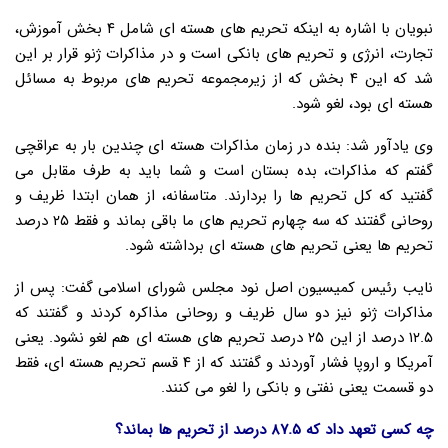
نبویان با اشاره به اینکه تحریم های هسته ای شامل ۴ بخش آموزش،
تجارت، انرژی و تحریم های بانکی است و در مذاکرات ژنو قرار بر این
شد که این ۴ بخش که از زیرمجموعه تحریم های مربوط به مسائل
هسته ای بود، لغو شود.
وی یادآور شد: بنده در زمان مذاکرات هسته ای چندین بار به عراقچی
گفتم که مذاکرات، بده بستان است و شما باید به طرف مقابل می
گفتید که کل تحریم ها را بردارند. متاسفانه، از همان ابتدا ظریف و
روحانی گفتند که سه چهارم تحریم های ما باقی بماند و فقط ۲۵ درصد
تحریم ها یعنی تحریم های هسته ای برداشته شود.
نایب رئیس کمیسیون اصل نود مجلس شورای اسلامی گفت: پس از
مذاکرات ژنو نیز دو سال ظریف و روحانی مذاکره کردند و گفتند که
۱۲.۵ درصد از این ۲۵ درصد تحریم های هسته ای هم لغو نشود. یعنی
آمریکا و اروپا فشار آوردند و گفتند که از ۴ قسم تحریم هسته ای، فقط
دو قسمت یعنی نفتی و بانکی را لغو می کنند.
چه کسی تعهد داد که ۸۷.۵ درصد از تحریم ها بماند؟