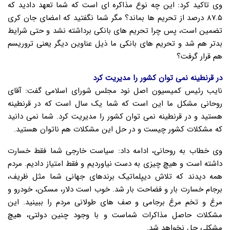
وی تاکید کرد: این چه نوع مذاکره ای است که شما تعهد دادید که
۸۷.۵ درصد از تحریم ها بماند؟ مگر شما نگفتید که امضای جان کری
تضمین است، پس چرا تحریم های بانکی برداشته نشد و حتی شرایط
بدتر هم شد و تحریم های بانکی ما ذیل عناوین دیگر یعنی تروریسم
هم قرار گرفت؟
در قرنطینه نمی توان کشور را مدیریت کرد
نایب رئیس کمیسیون اصل نود مجلس شورای اسلامی گفت: آقای
روحانی مشکل ما این است که شما یک سال است که در قرنطینه
هستید و در قرنطینه نمی توان کشور را مدیریت کرد. شما نمی دانید
که مشکلات کشور چیست و در حل این مشکلات هم ناتوان هستید.
وی خطاب به روحانی، ادامه داد: سیاست خارجی شما فقط خسارت
داشته است و هیچ چیزی به دست نیاوردیم و فقط امتیاز دادیم. مردم
همه دیدند که تلاش دیپلماتیک برندهای جهانی شما مثل ظریف،
برجام خسارت بار و فضاحت بار شد. خوب است دلار، مسکن، خودرو و
مرغ و تخم مرغ برجامی و صف های طولانی مردم را ببینید. این
مشکلات حاصل مذاکرات شماست و با وجود چنین دولتی، هیچ
مشکلی حل نخواهد شد.