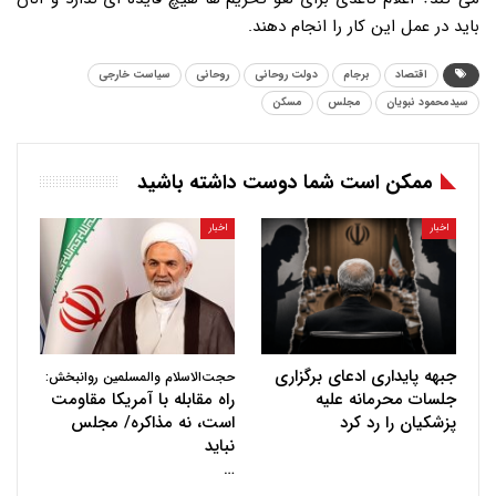
باید در عمل این کار را انجام دهند.
اقتصاد
برجام
دولت روحانی
روحانی
سیاست خارجی
سیدمحمود نبویان
مجلس
مسکن
ممکن است شما دوست داشته باشید
اخبار
اخبار
جبهه پایداری ادعای برگزاری
حجت‌الاسلام والمسلمین روانبخش:
جلسات محرمانه علیه
راه مقابله با آمریکا مقاومت
پزشکیان را رد کرد
است، نه مذاکره/ مجلس
نباید
…