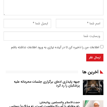
اطلاعات من را ذخیره کن تا در آینده نیازی به ورود اطلاعات نداشته باشم
آخرین ها
جبهه پایداری ادعای برگزاری جلسات محرمانه علیه
پزشکیان را رد کرد
حجت‌الاسلام والمسلمین روانبخش:
راه مقابله با آمریکا مقاومت است، نه مذاکره/ مجلس