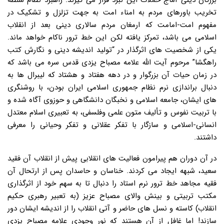
بزرگان دینی آماج حملات این نبرد قرار می گیرند. راهبرد نظام سلطه
تخریب باورهای مردم به امناء امت به جهت تزلزل و تشکیک در
مفهوم امت-امامت که ارمغان مردم سالاری دینی بعد از انقلاب
اسلامی می باشد، تمرکز یافته لکن این خط ترور ناکام خواهد ماند.
یکی از شخصیت های اثرگذار در “تولید اندیشه دینی و نگارش کتب
راهگشا” مرحوم آیت الله علامه مصباح یزدی قدس سره می باشد که
در زمان حیات آن بزرگوار و در دهه هفتاد و هشتاد که لیبرال ها به
دنبال براندازی نرم نظام جمهوری اسلامی ایران بودن، با روشنگری
های ایشان، جامعه اسلامی و نخبگان دانشگاهی و حوزوی آگاه شده و
با تربیت نفوس و تألیف متون علمی وفلسفی، به تعبیری اسلام معتدل
انسانی-اسلامی و سازگار با تفکر عقلانی و تفکر وحیانی را معرفی
داشتند.
در آن دوران هم پیرامون فعالیت های انقلابی پیش از انقلاب آن فقید
سعید، شبهه ایجاد می کردند. خناسان و حاسدان پس از ارتحال آن
فقیه مجاهد خط ترور نرم استاد را دنبال تا به سهم خود از اثرگذاری
مکتب تربیتی و بینش والای مصباح عزیز (به تعبیر رهبری حکیم
انقلاب) کاسته و نسل های حاضر و آتی انقلاب را از اندیشه ایشان دور
سازند! اما غافل از آن هستند که نور وجودی علامه مصباح یزدی