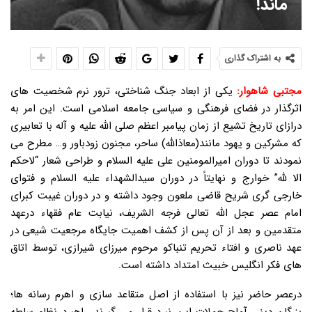
ماند!
به اشتراک گذاری
مجتبی شاهوار:
یکی از ابعاد جنگ شناختی، ترور نرم شخصیت های
اثرگذار در فضای فرهنگی و سیاسی جامعه اسلامی است. این امر به
درازای تاریخ تشیع از زمان پیامبر اعظم صلی الله علیه و آله با تعابیری
که مشرکین و یهود مانند(معاذالله) ساحر، مجنون زودباور و… مطرح می
نمودند تا دوران امیرالمومنین علی علیه السلام و طراحی شعار “لاحکم
الا لله” خوارج و نهایتاً در دوران سیدالشهداء علیه السلام و فتوای
خارجی گری شریح قاضی ملعون وجود داشته و در دوران غیبت کبرای
امام عصر عجل الله تعالی فرجه الشریف، نیابت عام فقهاء درعهد
متقدمین و بعد از آن پس از کشف اهمیت جایگاه مرجعیت شیعی در
عهد ناصری و افتاء تحریم تنباکو مرحوم میرزای شیرازی، توسط اتاق
های فکر انگلیس خبیث امتداد داشته است.
درعصر حاضر نیز با استفاده از اصل متقاعد سازی و اهرم رسانه ها؛