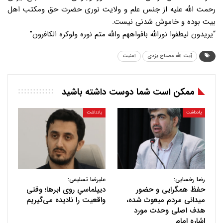
رحمت الله علیه از جنس علم و ولایت نوری حضرت حق ومکتب اهل
بیت بوده و خاموش شدنی نیست.
“یریدون لیطفوا نورالله بافواههم والله متم نوره ولوکره الکافرون”
آیت الله مصباح یزدی
امنیت
ممکن است شما دوست داشته باشید
یادداشت
یادداشت
رضا رخسایی:
علیرضا تسلیمی:
حفظ همگرایی و حضور
دیپلماسیِ روی ابرها؛ وقتی
میدانی مردم مبعوث شده،
واقعیت را نادیده می‌گیریم
هدف اصلی وحدت مورد
اشاره امام