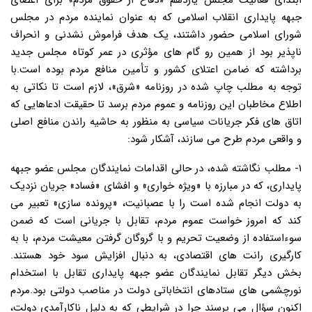
ابتدای فعالیت مجلس یازدهم «دفاع از حقوق مردم» برای اعضای
جبهه پایداری انقلاب اسلامی که به عنوان نماینده مردم در مجلس
شورای اسلامی حضور داشتند، یک هدف فراموش نشدنی و انحراف
ناپذیر بود از همین رو گام های مؤثری در عمر کوتاه مجلس جدید
برداشته که ضامن اعتلای کشور و تأمین منافع مردم بوده است.با
توجه به مطلب چاپ شده در روزنامه «شرق»، لازم است تا نکاتی به
اطلاع مخاطبان این روزنامه و عموم مردم برسد تا حقیقت ادعاهایی که
اتاق های فکر جریانات سیاسی به منظور به حاشیه راندن منافع اصلی
و واقعی مردم طرح می سازند، آشکار شود:
۱- مطلب نگاشته شده، در حالی اقدامات نمایندگان مجلس عضو جبهه
پایداری، که در مبارزه با «ویژه خواری» و افشای «فساد» جریان نزدیک
به دولت انجام شده است را با عصبانیت، «پرونده سازی» تعبیر می
کند که امروز خواست عموم مردم، تقابل با جریانی است که ضمن
سوءاستفاده از وضعیت تحریم و با گروگان گرفتن معیشت مردم، با به
کارگیری رانت های اقتصادی، به دنبال افزایش سود خود هستند.
بخش دیگر تقابل نمایندگان عضو جبهه پایداری تقابل با استخدام
نورچشمی های ستادهای انتخاباتی دولت در مناصب دولتی بود.مردم
اکنون سؤال می پرسند چرا در شرایطی که به دلیل ناکارآمدی دولت،