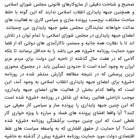
صحیح و شناخت دقیقی از سازوکارهای قانونی مجلس شورای اسلامی
و همچنین جبهه پایداری انقلاب اسلامی ندارند که این گونه با خلط
مباحث مختلف، برچسب پرونده سازی و سیاسی کاری به فعالیت های
عدالت خواهانه نمایندگان مجلس عضو جبهه پایداری می چسبانند.
اعضای جبهه پایداری در مجلس شورای اسلامی با تمام توان در تلاش
اند تا با نظارت همه جانبه و مستمر، ناکارآمدی های دولتی که از قضا
مورد حمایت روزنامه «شرق» هم می باشد را به حداقل برسانند تا بلکه
آلامی که در هفت سال گذشته از ناحیه این دولت برای مردم عزیز
ایران به وجود آمده است تا حدودی تسکین یابد. در مجموع، محوری
ترین پرسشی که در نتیجه مطالعه گزارش منتشر شده در روزنامه
«شرق» برای اعضای جبهه پایداری انقلاب اسلامی به وجود آمد، این
است که واقعا کدام بخش از فعالیت های اعضای جبهه پایداری،
موجب ناراحتی فعالین رسانه ای شاغل در روزنامه «شرق» شده است
که این چنین جبهه پایداری را پرونده ساز و سیاسی کار معرفی می
کنند؟ آیا واقعا افشای پرونده های فساد و مبارزه با ویژه خواری کار
غلطی است که این چنین موجب برآشفتگی روزنامه «شرق» شده
است؟ آیا حمایت از حقوق اقشاری که به واسطه سیاست های غلط
اقتصادی دولت مورد حمایت روزنامه «شرق» بیش از گذشته به حاشیه