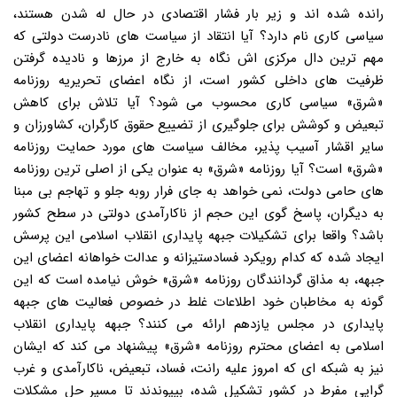
رانده شده اند و زیر بار فشار اقتصادی در حال له شدن هستند،
سیاسی کاری نام دارد؟ آیا انتقاد از سیاست های نادرست دولتی که
مهم ترین دال مرکزی اش نگاه به خارج از مرزها و نادیده گرفتن
ظرفیت های داخلی کشور است، از نگاه اعضای تحریریه روزنامه
«شرق» سیاسی کاری محسوب می شود؟ آیا تلاش برای کاهش
تبعیض و کوشش برای جلوگیری از تضییع حقوق کارگران، کشاورزان و
سایر اقشار آسیب پذیر، مخالف سیاست های مورد حمایت روزنامه
«شرق» است؟ آیا روزنامه «شرق» به عنوان یکی از اصلی ترین روزنامه
های حامی دولت، نمی خواهد به جای فرار روبه جلو و تهاجم بی مبنا
به دیگران، پاسخ گوی این حجم از ناکارآمدی دولتی در سطح کشور
باشد؟ واقعا برای تشکیلات جبهه پایداری انقلاب اسلامی این پرسش
ایجاد شده که کدام رویکرد فسادستیزانه و عدالت خواهانه اعضای این
جبهه، به مذاق گردانندگان روزنامه «شرق» خوش نیامده است که این
گونه به مخاطبان خود اطلاعات غلط در خصوص فعالیت های جبهه
پایداری در مجلس یازدهم ارائه می کنند؟ جبهه پایداری انقلاب
اسلامی به اعضای محترم روزنامه «شرق» پیشنهاد می کند که ایشان
نیز به شبکه ای که امروز علیه رانت، فساد، تبعیض، ناکارآمدی و غرب
گرایی مفرط در کشور تشکیل شده، بپیوندند تا مسیر حل مشکلات