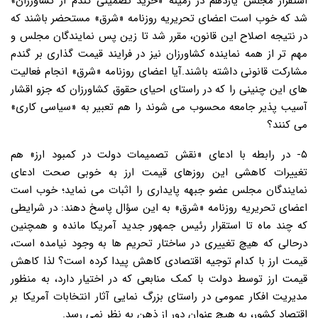
استقرار مجلس یازدهم در زمینه «خرید تضمینی گندم از کشاورزان»
شد که خوب است اعضای تحریریه روزنامه «شرق» مستحضر باشند که
در نتیجه اصلاح این قانون، مقرر شد تا زین پس نمایندگان مجلس و
مهم تر از همه نماینده کشاورزان نیز در فرایند قیمت گذاری بر گندم
مشارکت قانونی داشته باشند.آیا اعضای روزنامه «شرق» انجام فعالیت
های این چنینی را که در راستای احیای حقوق کشاورزان که جزو اقشار
آسیب پذیر جامعه محسوب می شوند را هم تعبیر به «سیاسی کاری»
می کنند؟
۵- در رابطه با ادعای «نقش تصمیمات دولت در کمبود ارز» هم
تغییرات کاهشی این روزهای قیمت ارز به خوبی صحت ادعای
نمایندگان مجلس عضو جبهه پایداری را اثبات می نماید؛ خوب است
اعضای تحریریه روزنامه «شرق» به این سؤال پاسخ دهند: در شرایطی
که چند ماه تا استقرار رئیس جمهور جدید آمریکا مانده و همچنین
درحالی که هیچ تغییری در ساختار تحریم ها به وجود نیامده است،
قیمت ارز با کدام توجیه اقتصادی کاهش پیدا کرده است؟ لذا کاهش
قیمت ارز توسط دولت با کمک منابعی که در اختیار دارد، به منظور
مدیریت افکار عمومی در راستای بزرگ نمایی آثار انتخابات آمریکا بر
اقتصاد کشور، به هیچ عنوان دور از ذهن به نظر نمی رسد.