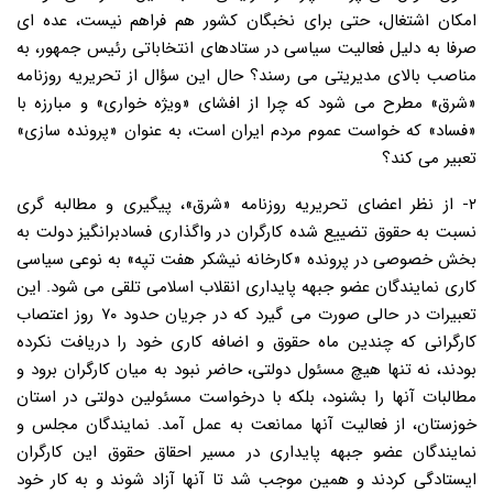
امکان اشتغال، حتی برای نخبگان کشور هم فراهم نیست، عده ای
صرفا به دلیل فعالیت سیاسی در ستادهای انتخاباتی رئیس جمهور، به
مناصب بالای مدیریتی می رسند؟ حال این سؤال از تحریریه روزنامه
«شرق» مطرح می شود که چرا از افشای «ویژه خواری» و مبارزه با
«فساد» که خواست عموم مردم ایران است، به عنوان «پرونده سازی»
تعبیر می کند؟
۲- از نظر اعضای تحریریه روزنامه «شرق»، پیگیری و مطالبه گری
نسبت به حقوق تضییع شده کارگران در واگذاری فسادبرانگیز دولت به
بخش خصوصی در پرونده «کارخانه نیشکر هفت تپه» به نوعی سیاسی
کاری نمایندگان عضو جبهه پایداری انقلاب اسلامی تلقی می شود. این
تعبیرات در حالی صورت می گیرد که در جریان حدود ۷۰ روز اعتصاب
کارگرانی که چندین ماه حقوق و اضافه کاری خود را دریافت نکرده
بودند، نه تنها هیچ مسئول دولتی، حاضر نبود به میان کارگران برود و
مطالبات آنها را بشنود، بلکه با درخواست مسئولین دولتی در استان
خوزستان، از فعالیت آنها ممانعت به عمل آمد. نمایندگان مجلس و
نمایندگان عضو جبهه پایداری در مسیر احقاق حقوق این کارگران
ایستادگی کردند و همین موجب شد تا آنها آزاد شوند و به کار خود