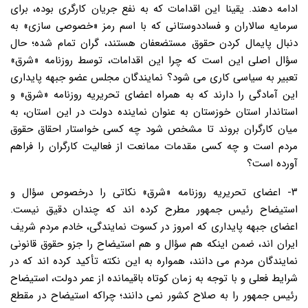
ادامه دهند. یقینا این اقدامات که به نفع جریان کارگری بوده، برای
سرمایه سالاران و فساددوستانی که با اسم رمز «خصوصی سازی» به
دنبال پایمال کردن حقوق مستضعفان هستند، گران تمام شده؛ حال
سؤال اصلی این است که چرا این اقدامات، توسط روزنامه «شرق»
تعبیر به سیاسی کاری می شود؟ نمایندگان مجلس عضو جبهه پایداری
این آمادگی را دارند که به همراه اعضای تحریریه روزنامه «شرق» و
استاندار استان خوزستان به عنوان نماینده دولت در این استان، به
میان کارگران بروند تا مشخص شود چه کسی خواستار احقاق حقوق
مردم است و چه کسی مقدمات ممانعت از فعالیت کارگران را فراهم
آورده است؟
۳- اعضای تحریریه روزنامه «شرق» نکاتی را درخصوص سؤال و
استیضاح رئیس جمهور مطرح کرده اند که چندان دقیق نیست.
اعضای جبهه پایداری که امروز در کسوت نمایندگی، خادم مردم شریف
ایران اند، ضمن اینکه هم سؤال و هم استیضاح را جزو حقوق قانونی
نمایندگان مردم می دانند، همواره به این نکته تأکید کرده اند که در
شرایط فعلی و با توجه به زمان کوتاه باقیمانده از عمر دولت، استیضاح
رئیس جمهور را به صلاح کشور نمی دانند؛ چراکه استیضاح در مقطع