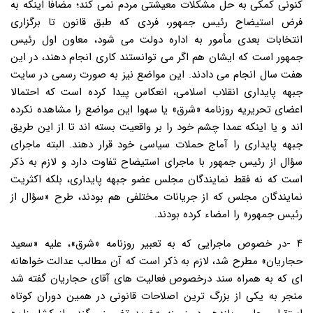
کنونی کمکی به حل مشکلات معیشتی مردم نمی کند؛ مضافا اینکه به
فرض استیضاح رئیس جمهور، فردی که طبق قانون تا برگزاری
انتخابات بعدی مأمور به اداره دولت می شود، معاون اول رئیس
جمهور است که ایشان هم اگر می توانستند کاری انجام دهند، در این
هفت سال انجام می دادند. این مواضع نیز به صورت رسمی در سایت
جبهه پایداری انقلاب اسلامی، انعکاس پیدا کرده است که احتمالا
اعضای تحریریه روزنامه «شرق» یا سهوا این مواضع را مشاهده نکرده
اند و یا اینکه عمدا چشم خود را بر واقعیت بسته اند تا از این طریق
جبهه پایداری را آماج حملات سیاسی خود قرار دهند. البته ماجرای
سؤال از رئیس جمهور با ماجرای استیضاح تفاوت دارد و لازم به ذکر
است که نه فقط نمایندگان مجلس عضو جبهه پایداری، بلکه اکثریت
نمایندگان مجلس که از جریانات مختلفی هم بودند، طرح «سؤال از
رئیس جمهور» را امضاء کرده بودند.
۴ -در خصوص ماجرایی که به تعبیر روزنامه «شرق»، علیه «سعید
حجاریان» مطرح شد، لازم به ذکر است که آن مطالب عدالت خواهانه
ای که به همراه سند درخصوص فعالیت های آقای حجاریان گفته شد
منجر به یکی از بزرگ ترین اصلاحات قانونی در همین دوران کوتاه