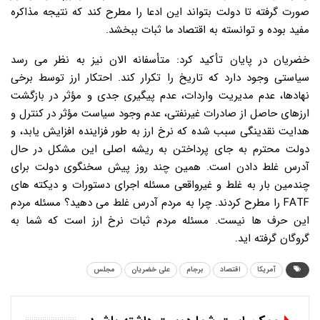
صورت گرفته تا دولت بتواند این ادعا را مطرح کند که نتیجه مذاکره
مفید بوده و توانسته به اقتصاد ما ثبات ببخشد.
خضریان در پایان تأکید کرد: متأسفانه الان نیز به نظر می رسد
سیاستی وجود دارد که تاریخ را تکرار کند. احتکار ارز توسط برخی
نهادها، عدم مدیریت واردات، عدم پیگیری جدی و مؤثر در بازگشت
ارزهای حاصل از صادرات غیرنفتی، عدم وجود سیاست مؤثر در کنترل و
هدایت نقدینگی سبب شده که نرخ ارز به طور فزاینده افزایش یابد، و
دولت محترم به جای پرداختن به ریشه اصلی این مشکل در حال
آدرس غلط دادن است. همین چند روز پیش سخنگوی دولت برای
چندمین بار به غلط و غیرواقعی مسئله اجرای دستورات و دیکته های
FATF را مطرح کردند. چرا به مردم آدرس غلط می دهید؟ مسئله مردم
این حرف ها نیست. مسئله مردم ثبات نرخ ارز است که شما به
گروگان گرفته اید.
آمریکا
اقتصاد
برجام
علی خضریان
مجلس