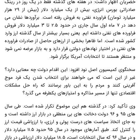
خضریان اظهار داشت: در هفته های گذشته فقط در یک روز در رینگ
صادراتی بورس انرژی، بیش از یک میلیارد دلار (بیش از ۲۹ هزار
میلیارد تومان) فراورده نفتی به فروش رفته است. برآوردها نشان می
دهد در ۷ ماه اول سال جاری در حدود ۲.۵ تا ۳ میلیارد دلار فروش
فراورده های نفتی داشته ایم. یعنی بسیار بیشتر از سال گذشته ارز وارد
کشور شده است. اما ظاهرا بخشی از ارزهای حاصل از صادرات فراورده
های نفتی در اختیار نهادهای دولتی قرار دارد و به بازار عرضه نمی شود
و منتظر هستند تا انتخابات آمریکا برگزار شود.
سخنگوی کمیسیون اصل نود افزود: این اقدام دولت چه معنایی دارد؟
غیر از این است که می خواهند برای انتخاب شدن یک فرد موج
آفرینی کنند و مردم را به این باور برسانند که راه حل مشکلات
اقتصادی تنها از مسیر مذاکره و امتیازهای یکطرفه می گذرد؟
وی تأکید کرد: در گذشته هم این موضوع تکرار شده است. طی سال
های ۹۵ و ۹۶ دولت دخالت های بی منطقی در بازار ارز داشته است و
به جای اتخاذ سیاست های درست پولی و ارزی، با ارزپاشی قیمت ارز
را کنترل کند. طبق آمارهای موجود در سال ۹۵ حدود ۱۱.۵ میلیارد دلار
و در سال ۹۶ که سال انتخابات است، ۱۸.۵ میلیارد دلار ارزپاشی در بازار