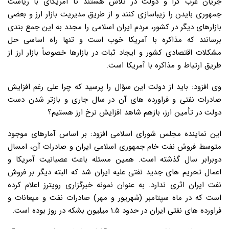
جریان غرب گرا و دولت در تلاش هستند تا آمریکای با ریاست
جمهوری بایدن را زیباسازی کنند و از طریق مدیریت بازار ارز و بعضی
بازارهای دیگر در کشور، مردم ایران اسلامی را مجدد به این جمع بندی
برسانند که مذاکره با آمریکا خوب است و تنها راه اساسی حل
مشکلات اقتصادی کشور و ایجاد ثبات در بازارها خصوصاً بازار ارز از
طریق ارتباط و مذاکره با آمریکا است.
وی افزود: باید از دولت این سؤال را پرسید که چرا علی رغم افزایش
صادرات نفتی و فراورده های آن در سال جاری و بازتر شدن دست
دولت در تأمین ارز، بازهم شاهد افزایش نرخ ارز هستیم؟
این نماینده مجلس شورای اسلامی افزود: بر اساس آمارهای موجود
متوسط فروش نفت خام جمهوری اسلامی ایران و صادرات آن، امسال
دوبرابر سال گذشته است. همین مسئله باعث عصبانیت آمریکا و
اعمال تحریم های جدید نفتی علیه ایران شد که البته دیگر بر فروش
نفت ایران اثری ندارد. به عنوان نمونه خبرگزاری رویترز اعلام کرده
است که در ماه سپتامبر (شهریور و مهر) صادرات نفت و میعانات و
فراورده های نفتی ایران در حدود ۱.۵ میلیون بشکه در روز بوده است.