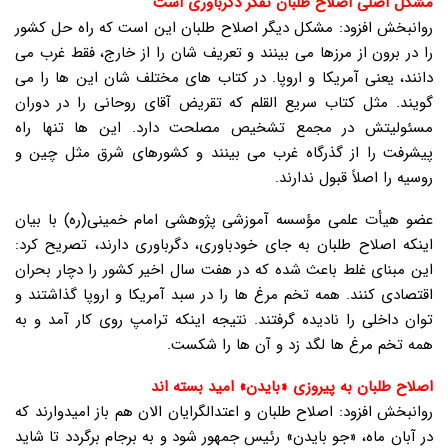
مشکل اصلی اصلاح طلبان تفکر دگرباوری است
روانبخش افزود: مشکل دیگر اصلاح طلبان این است که راه حل کشور
را در برون از مرزها می بینند و تعریف شان را از خارج، فقط غرب می
دانند، یعنی آمریکا و اروپا. در کتاب های مختلف شان این ها را می
گویند. مثل کتاب سریع القلم که تقریض آقای روحانی را در دوران
مسئولیتش در مجمع تشخیص مصلحت دارد. این ها تنها راه
پیشرفت را از گذرگاه غرب می بینند و کشورهای شرق مثل چین و
روسیه را اصلاً قبول ندارند.
عضو هیأت علمی مؤسسه آموزشی پژوهشی امام خمینی(ره) با بیان
اینکه اصلاح طلبان به جای خودباوری، دگرباوری دارند، تصریح کرد:
این مبنای غلط باعث شده که در هفت سال اخیر کشور را دچار بحران
اقتصادی کنند. همه تخم مرغ ها را در سبد آمریکا و اروپا گذاشتند و
توان داخلی را نادیده گرفتند. نتیجه اینکه ترامپ روی کار آمد و به
همه تخم مرغ ها لگد زد و آن ها را شکست.
اصلاح طلبان به پیروزی «بایدن» امید بسته اند
روانبخش افزود: اصلاح طلبان و اعتدالگرایان الان هم باز امیدوارند که
در آبان ماه، «جو بایدن» رئیس جمهور شود و به برجام برگردد تا شاید