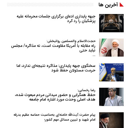
آخرین ها
جبهه پایداری ادعای برگزاری جلسات محرمانه علیه
پزشکیان را رد کرد
حجت‌الاسلام والمسلمین روانبخش:
راه مقابله با آمریکا مقاومت است، نه مذاکره/ مجلس
نباید حتی
…
سخنگوی جبهه پایداری: مذاکره نتیجه‌ای ندارد، اما
حرمت مسئولان حفظ شود
رضا رخسایی:
حفظ همگرایی و حضور میدانی مردم مبعوث شده،
هدف اصلی وحدت مورد اشاره امام جامعه
پیام حضرت آیت‌الله خامنه‌ای به‌مناسبت حماسه عظیم بدرقه
امام شهید و تبیین مسائل مهم کشور؛