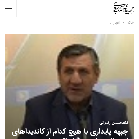
خانه
اخبار
غلامحسین رضوانی:
جبهه پایداری با هیچ کدام از کاندیداهای