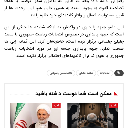
رضوانی ادامه داد: وحد ت هایی که تاکنون شکل گرفتند با هدف
تصاحب قدرت به وجود آمدند به همین دلیل هم، این وحدت ها از
قبول مسئولیت اعمال و رفتار کاندیدای خود طفره رفتند.
این عضو جبهه پایداری در واکنش به اینکه شنیده ها حاکی از این
است که جبهه پایداری در خصوص انتخابات ریاست جمهوری با سعید
جلیلی جلساتی برگزار کرده است، خاطرنشان کرد: این گمانه زنی ها
صحت ندارد، جبهه پایداری جلسه ای در مورد انتخابات ریاست
جمهوری با هیچ کدام از کاندیداهای احتمالی برگزار نکرده است.
انتخابات
سعید جلیلی
غلامحسین رضوانی
ممکن است شما دوست داشته باشید
اخبار
اخبار