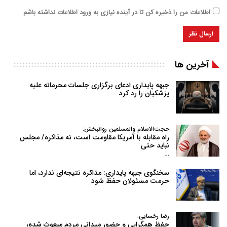
اطلاعات من را ذخیره کن تا در آینده نیازی به ورود اطلاعات نداشته باشم
آخرین ها
جبهه پایداری ادعای برگزاری جلسات محرمانه علیه
پزشکیان را رد کرد
حجت‌الاسلام والمسلمین روانبخش:
راه مقابله با آمریکا مقاومت است، نه مذاکره/ مجلس
نباید حتی
…
سخنگوی جبهه پایداری: مذاکره نتیجه‌ای ندارد، اما
حرمت مسئولان حفظ شود
رضا رخسایی:
حفظ همگرایی و حضور میدانی مردم مبعوث شده،