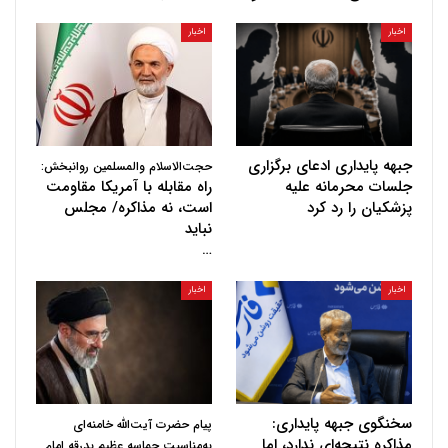
اخبار
اخبار
جبهه پایداری ادعای برگزاری
حجت‌الاسلام والمسلمین روانبخش:
جلسات محرمانه علیه
راه مقابله با آمریکا مقاومت
پزشکیان را رد کرد
است، نه مذاکره/ مجلس
نباید
…
اخبار
اخبار
سخنگوی جبهه پایداری:
پیام حضرت آیت‌الله خامنه‌ای
مذاکره نتیجه‌ای ندارد، اما
به‌مناسبت حماسه عظیم بدرقه امام