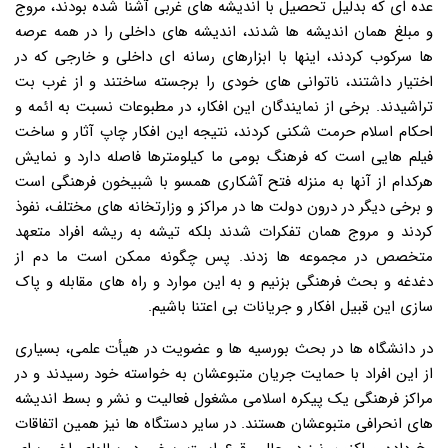
عده ای که بدلیل تحصیل با اندیشه های غربی آشنا شده بودند، مروج
و مبلغ همان اندیشه ها شدند، اندیشه های داخلی را در همه عرصه
ها سرکوب کردند، اینها با ابزارهای رسانه ای داخلی و خارجی که در
اختیار داشتند، ناتوانی های خودی را برجسته ساختند و از غرب بت
تراشیدند. برخی از نمایندگان این افکار، در مطبوعات نسبت به ائمه و
احکام اسلام حرمت شکنی کردند، نتیجه این افکار چاپ آثار و ساخت
فیلم هایی است که فرهنگ بومی ما کیلومترها فاصله دارد و نمایش
هرکدام از آنها به منزله فتح آشکاری همسو با شبیخون فرهنگی است
و برخی دیگر در درون دولت ها در مراکز و وزارتخانه های مختلف، نفوذ
کردند و مروج همان تفکرات شدند بلکه تیشه به ریشه افراد متعهد
متخصص در مجموعه ها زدند. پس چگونه ممکن است ما دم از
دغدغه و بحث فرهنگی بزنیم و به این موارد و راه های مقابله و پاک
سازی این قبیل افکار و جریانات بی اعتنا باشیم.
در دانشگاه ها در بحث بورسیه ها و عضویت در هیأت علمی، بسیاری
از این افراد با حمایت جریان متبوعشان به خواسته خود رسیدند و در
مراکز فرهنگی یک پیکره اسلامی مشغول فعالیت و نشر و بسط اندیشه
های انحرافی متبوعشان هستند. در سایر دستگاه ها نیز همین اتفاقات