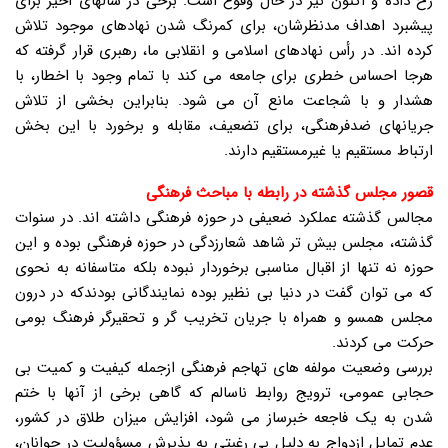
رخ داده و اکنون نیز در حال وقوع است. برخی در سالهای اخیر برای
پیشبرد اهداف مدنظرشان، برای کمرنگ شدن نهادهای موجود تلاش
کرده اند. در رأس نهادهای اسلامی و انقلابی ما، رهبری قرار گرفته که
هرجا احساس خطری برای جامعه می کند با تمام وجود با اخطار، با
هشدار و با شجاعت مانع آن می شود. بنابراین بخشی از تلاش
جریانهای ضدفرهنگی، برای تضعیف، مقابله و برخورد با این بخش
ارتباط مستقیم یا غیرمستقیم دارند.
قصور مجلس گذشته در رابطه با مباحث فرهنگی
مجالس گذشته عملکرد ضعیفی در حوزه فرهنگی داشته اند. در سنوات
گذشته، مجلس بیش تر شاهد شعارزدگی در حوزه فرهنگی بوده و این
حوزه نه تنها از اقبال مناسبی برخوردار نبوده بلکه متاسفانه به نحوی
که می توان گفت در دنیا بی نظیر بوده نمایندگانی بودندکه در درون
مجلس همسو و همراه با جریان تخریب گر و تحقیرگر فرهنگ بومی
حرکت می کردند.
بررسی وضعیت مولفه های تهاجم فرهنگی ازجمله کیفیت و کمیت بی
حجابی عمومی، ترویج روابط ناسالم که گاهی برخی از آنها با ختم
شدن به یک فاجعه خبرساز می شود، افزایش میزان طلاق در کشور،
عدم تمایل ازدواج به دلیل بی رغبتی به پذیرش مسؤولیت در جوانان،