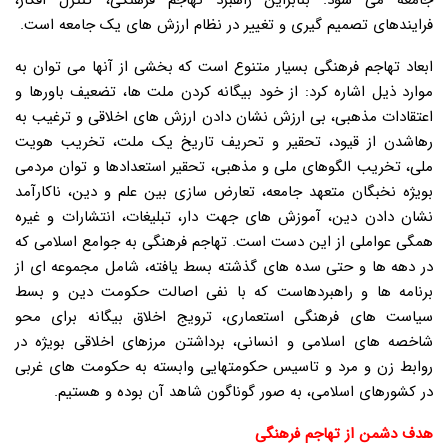
جامعه می شود. بنابراین راهبرد تهاجم فرهنگی، کنترل افکار،
فرایندهای تصمیم گیری و تغییر در نظام ارزش های یک جامعه است.
ابعاد تهاجم فرهنگی بسیار متنوع است که بخشی از آنها می توان به
موارد ذیل اشاره کرد: از خود بیگانه کردن ملت ها، تضعیف باورها و
اعتقادات مذهبی، بی ارزش نشان دادن ارزش های اخلاقی و ترغیب به
رهاشدن از قیود، تحقیر و تحریف تاریخ یک ملت، تخریب هویت
ملی، تخریب الگوهای ملی و مذهبی، تحقیر استعدادها و توان مردمی
بویژه نخبگان متعهد جامعه، تعارض سازی بین علم و دین، ناکارآمد
نشان دادن دین، آموزش های جهت دار، تبلیغات، انتشارات و غیره
همگی عواملی از این دست است. تهاجم فرهنگی به جوامع اسلامی که
در دهه ها و حتی سده های گذشته بسط یافته، شامل مجموعه ای از
برنامه ها و راهبردهاست که با نفی اصالت حکومت دین و بسط
سیاست های فرهنگی استعماری، ترویج اخلاق بیگانه برای محو
شاخصه های اسلامی و انسانی، برداشتن مرزهای اخلاقی بویژه در
روابط زن و مرد و تاسیس حکومتهایی وابسته به حکومت های غربی
در کشورهای اسلامی، به صور گوناگون شاهد آن بوده و هستیم.
هدف دشمن از تهاجم فرهنگی