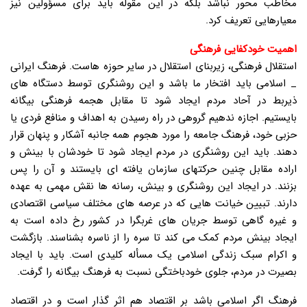
مخاطب محور نباشد بلکه در این مقوله باید برای مسؤولین نیز
معیارهایی تعریف کرد.
اهمیت خودکفایی فرهنگی
استقلال فرهنگی، زیربنای استقلال در سایر حوزه هاست. فرهنگ ایرانی
_ اسلامی باید افتخار ما باشد و این روشنگری توسط دستگاه های
ذیربط در آحاد مردم ایجاد شود تا مقابل هجمه فرهنگی بیگانه
بایستیم. اجازه ندهیم گروهی در راه رسیدن به اهداف و منافع فردی یا
حزبی خود، فرهنگ جامعه را مورد هجوم همه جانبه آشکار و پنهان قرار
دهند. باید این روشنگری در مردم ایجاد شود تا خودشان با بینش و
اراده مقابل چنین حرکتهای سازمان یافته ای بایستند و آن را پس
بزنند. در ایجاد این روشنگری و بینش، رسانه ها نقش مهمی به عهده
دارند. تبیین خیانت هایی که در عرصه های مختلف سیاسی اقتصادی
و غیره گاهی توسط جریان های غربگرا در کشور رخ داده است به
ایجاد بینش مردم کمک می کند تا سره را از ناسره بشناسند. بازگشت
و اکرام سبک زندگی اسلامی یک مسأله کلیدی است. باید با ایجاد
بصیرت در مردم، جلوی خودباختگی نسبت به فرهنگ بیگانه را گرفت.
فرهنگ اگر اسلامی باشد بر اقتصاد هم اثر گذار است و در اقتصاد