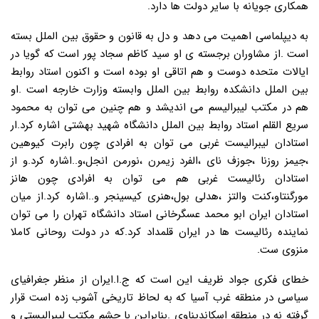
همکاری جویانه با سایر دولت ها دارد.
به دیپلماسی اهمیت می دهد و دل به قانون و حقوق بین الملل بسته
است .از مشاوران برجسته ی او سید کاظم سجاد پور است که گویا در
ایالات متحده دوست و هم اتاقی او بوده است و اکنون استاد روابط
بین الملل دانشکده روابط بین الملل وابسته وزارت خارجه است .او
هم در مکتب لیبرالیسم می اندیشد و هم چنین می توان به محمود
سریع القلم استاد روابط بین الملل دانشگاه شهید بهشتی اشاره کرد.ار
استادان لیبرالیست غربی می توان به افرادی چون رابرت کیوهین
،جیمز روزنا ،جوزف نای ،الفرد زیمرن ،نورمن انجل،و..اشاره کرد.و از
استادان رئالیست غربی هم می توان به افرادی چون هانز
مورگنتاو،کنت والتز ،هدلی بول،هنری کیسینجر و..اشاره کرد.از میان
استادان ایران ابو محمد عسگرخانی استاد دانشگاه تهران را می توان
نماینده رئالیست ها در ایران قلمداد کرد.که در دولت روحانی کاملا
منزوی ست.
خطای فکری جواد ظریف این است که ج.ا.ایران از منظر جغرافیای
سیاسی در منطقه غرب آسیا که به لحاظ تاریخی آشوب زده است قرار
گرفته نه در منطقه اسکاندیناوی .بنابراین با چشم مکتب لیبرالیستی و