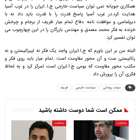
همکاری جویانه نمی توان سیاست خارجی ج.ا..ایران را در غرب آسیا
هدایت کرد.در غرب آسیا پاسخ قدرت را با قدرت باید داد نه با
دیپلماسی و موافقت نامه .دفاع تمام عیار ظریف از برجام و چرخش
خزنده به فکر محمد مصدق و مهندس بازرگان را در این چهارچوب می
توان تفسیر کرد.
البته من بر این باورم که ج.ا.ایران واجد یک فکر نه لیبرالیستی و نه
رئالیستی ست و آن محور مقاومت است .تمام عیار باید روی فکر و
مکتب محور مقاومت که بومی ج.ا.ایران است تمرکز کرد و به لحاظ
فکری آن را پرورش داد .
دولت روحانی
سیاست خارجی
ظریف
ممکن است شما دوست داشته باشید
یادداشت
یادداشت