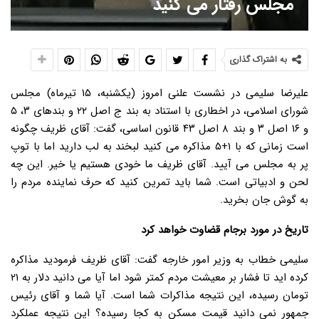
مجلس رفتار می کنید
به اشتراک گذاری
علیرضا سلیمی در نشست علنی امروز (یکشنبه، ۱۵ تیرماه) مجلس
شورای اسلامی، در اخطاری با استناد به بند ج اصل ۲۲ و بندهای ۳، ۵
و ۱۶ اصل ۳ و بند ۸ اصل ۴۳ قانون اساسی، گفت: آقای ظریف چگونه
است زمانی که با ۱+۵ مذاکره می کنید لبخند به لب دارید اما با توپ
پر به مجلس می آیید. آقای ظریف ما خودی هستیم یا خیر. این چه
لحن و ادبیاتی است. شما باید تمرین کنید که حرف نماینده مردم را
به گوش جان بخرید.
تاریخ در مورد برجام قضاوت خواهد کرد
سلیمی خطاب به وزیر امور خارجه گفت: آقای ظریف فرمودید مذاکره
کرده اید تا فشار بر معیشت مردم کمتر شود اما آیا می دانید دلار به ۲۱
تومان رسیده، این نتیجه مذاکرات شما است. آیا شما و آقای رئیس
جمهور نمی دانید قیمت مسکن به کجا رسیده؟ این نتیجه عملکرد