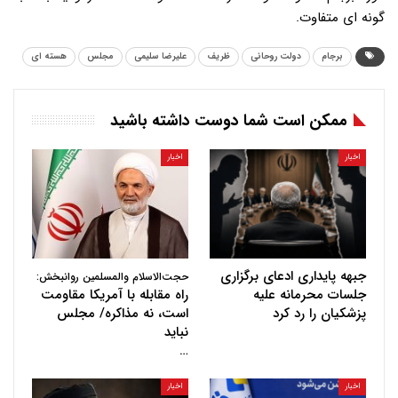
گونه ای متفاوت.
برجام
دولت روحانی
ظریف
علیرضا سلیمی
مجلس
هسته ای
ممکن است شما دوست داشته باشید
اخبار
اخبار
جبهه پایداری ادعای برگزاری
حجت‌الاسلام والمسلمین روانبخش:
جلسات محرمانه علیه
راه مقابله با آمریکا مقاومت
پزشکیان را رد کرد
است، نه مذاکره/ مجلس
نباید
…
اخبار
اخبار