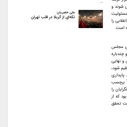
…
 شوند و
علی خضریان:
 مسئولیت
تکه‌ای از کربلا در قلب تهران
لابی را
ه است.
ری مجلس
 چندباره
 و نهایی
ظیم شود،
پایداری
ً برچسب
رایان را
ود که از
جهت تحقق