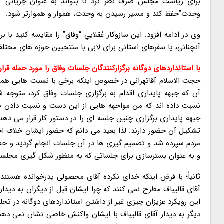
برای ریاست مجلس صرف نظر کرد تا بتواند به عنوان جریانی که 
وحدت”حفظ کند و مسیر رسیدن به وحدت، هموار و هموارتر شود.
وی در ادامه افزود: این سازوکار عُقلاییِ “وفاق” را مقایسه کنید ب
آنچنانی، یا سفرهای استانی برای لابی با منتخبین حوزه های مختلف
با استانداردهای دوگانه برگزارکنندگان جلسات وفاق را مورد حمله قرار 
حجت الاسلام آقاتهرانی در خصوص اینکه برخی با نسبت هایی همچون 
آن که جبهه پایداری اقدام به برگزاری جلسات وفاق کرد، متوجه 
نسبت داده اند که من مواجهه هایی از این دست و نسبت دادن چنین
جبهه پایداری برگزاری چنین جلسه ای را در دستور کار قرار می ده
تشکیل آن حضور دارند. لذا بعید می دانم که حضور ایشان خلاف اخ
مردم سپرده شد و تصمیم گیری ها در آن جلسات انجام گردید و حض
و به عنوان بسترسازی برای جلساتی که به منظور شکل گیری مجلسی تو
ثانیاً؛ با فرضِ اینکه خدای نکرده آقای محصولی پدرخوانده هستند، 
آقای قالیباف مطرح نمی کنند که چرا ایشان قبل از دیگران به دی
این رویکرد عزیزان چیزی غیر از داشتن استانداردهای دوگانه در 
دیگر به دیدار آقای قالیباف با ایشان واکنش خاصی نشان نمی ده