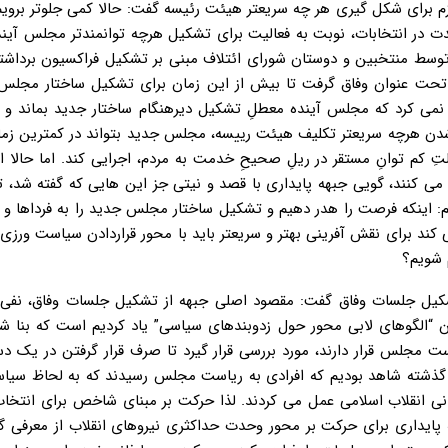
لازم برای شکل گیری هر چه سریعتر هیئت رئیسه گفت: حالا کمی جلوتر بروی
ت در انتخابات، نوبت به فعالیت برای تشکیل هرچه توانمندتر مجلس آین
هرچه منتظر ماند تا پایان سال ۹۸ گام اساسی توسط منتخبین و دوستان شورای ائتلاف مبنی بر تشکیل فراکسیون بر
رگزاری جلساتی تحت عنوان وفاق گرفت تا بیش از این زمان برای تشکیل ساختار مجلس
 نمی کرد که مجلس آینده معطلِ تشکیل دیرهنگام ساختار جدید بماند و ا
شدن هرچه سریعتر تکلیف هیئت رییسه، مجلس جدید بتواند در کمترین زم
کم توانِ مستقر در ریلِ صحیحِ خدمت به مردم، اجرایی کند. اما حالا ا
ی کنند، گویی جبهه پایداری با قصد و نیتی جز این هایی که گفته شد، ت
: اینکه فرصت را هدر دهیم و تشکیل ساختار مجلس جدید را به فرداها و 
کند برای نقش آفرینی بهتر و سریعتر باید با محور قراردادن سیاست ورزی ع
 شویم؟
 تشکیل جلسات وفاق گفت: مقصود اصلی جبهه از تشکیل جلسات وفاق، نفی 
 “الگوهای لابی محور حول زدوبندهای سیاسی” یاد کردیم است که بنا شد
مجلس قرار دارند، مورد بررسی قرار گیرد تا صرف قرار گرفتن در یک دست
 گذشته شاهد بودیم که افرادی به ریاست مجلس رسیدند که به لحاظ سیاس
انی انقلاب اسلامی عمل می کردند. لذا حرکت بر مبنای شاخص برای انتخ
 پایداری برای حرکت بر محور وحدت حداکثری نیروهای انقلاب از معرفی گ