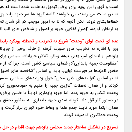
است و گویی این رویه برای برخی تبدیل به عادت شده است که هر
به بن بست می رسند، می خواهند کاسه کوزه ها سرِ جبهه پایداری 
خطاهایشان نروند. لکن آنچه که تا به امروز موجب کم اثر شدن ت
به ارمغان آورده، “اِصرارِ عُقلاییِ جبهه بر اصول و شاخص های نا
عده ای تحت لوای “وحدت” شروع به تخریب و تحطئه رویکرد پایدا
وی با اشاره به تخریب های صورت گرفته از طرف برخی از جریان
یازدهم از ابتدای امر، یعنی برهه زمانیِ تلاش جریانات سیاسی برای
“مظلومیت جبهه پایداری”در فضای سیاسی کشور است. چرا که از هما
حضور نامزدها در فهرست نهایی، باید بر اساس “شاخصه های اصیل ان
نه بر اساس “فرایندهای لابی محور” حول زدوبندهای سیاسیِ منس
کردند و از همان لحظات آغازین جبهه را متهم به خودمحوری کردن
وحدت شکنی به جبهه زدند. اما جبهه پایداری نهایتاً با حُسن برخورد
در دستور کار قرار داد. کوتاه آمدن جبهه پایداری به منظور تحق
همان ابتدا مورد تایید جمع علما و وعاظ خبره تهران قرار گرفت 
وحدت حداکثری توصیف کردند.
تسریع در تشکیل ساختار جدید مجلس یازدهم جهت اقدام در حل م