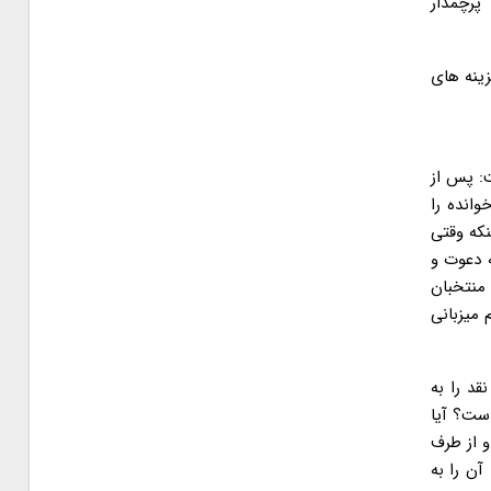
پرچمدار
زینه های
ت: پس از
انده را
نکه وقتی
ه دعوت و
 منتخبان
میزبانی
قد را به
است؟ آیا
و از طرف
ن را به