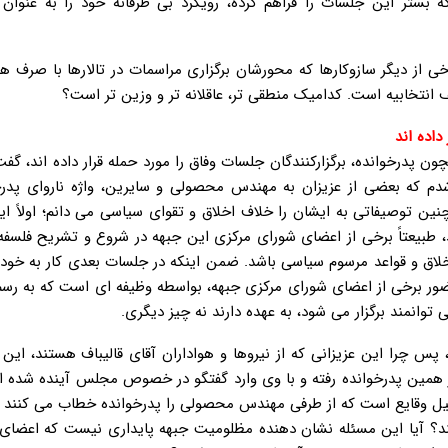
بستر این جلسات را فراهم کرده، رویکرد بی طرفانه خود را به عنوان “
ا برخی از دیگر سازوکارها که محورشان برگزاری مراسمات در تالارها با صرف ه
 انتخابیه است. کدامیک منطقی تر، عاقلانه تر و وزین تر است؟
داده اند
پدرخوانده، برگزارکنندگان جلسات وفاق را مورد حمله قرار داده اند، گف
شدم که بعضی از عزیزان به مهندس محصولی و سایرین، واژه ناروای پدرخو
 توصیفاتی به ایشان را خلاف اخلاق و تقوای سیاسی می دانم؛ اولاً ای
د، طبیعتاً برخی از اعضای شورای مرکزی این جبهه در شروع و تشریح فلسف
لاق و قواعد مرسوم سیاسی باشد. ضمن اینکه در جلسات بعدی کار به خود
ور برخی از اعضای شورای مرکزی جبهه، بواسطه وظیفه ای است که به رسم 
انمند برگزار می شود، به عهده دارند نه چیز دیگری.
پس چرا این عزیزانی که از نیروها و هواداران آقای قالیباف هستند، این ن
دار همین پدرخوانده رفته و با وی وارد گفتگو در خصوص مجلس آینده شده 
تحلیل وقایع است که از طرفی مهندس محصولی را پدرخوانده خطاب می کنند 
ند؟ آیا این مسئله نشان دهنده مظلومیت جبهه پایداری نیست که اعضای آ