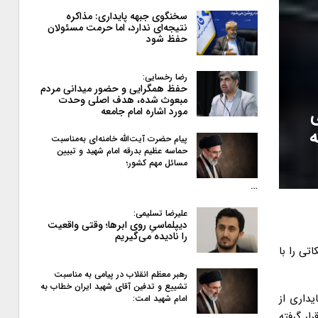
سخنگوی جبهه پایداری: مذاکره
نتیجه‌ای ندارد، اما حرمت مسئولان
حفظ شود
رضا رخسایی:
حفظ همگرایی و حضور میدانی مردم
مبعوث شده، هدف اصلی وحدت
مورد اشاره امام جامعه
ه
پیام حضرت آیت‌الله خامنه‌ای به‌مناسبت
حماسه عظیم بدرقه امام شهید و تبیین
مسائل مهم کشور؛
…
علیرضا تسلیمی:
دیپلماسیِ روی ابرها؛ وقتی واقعیت
را نادیده می‌گیریم
ی را با
رهبر معظم انقلاب در پیامی به‌ مناسبت
تشییع و تدفین آقای شهید ایران خطاب به
یداری از
امام شهید امت:
ار گرفته