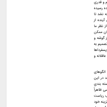
م و قدری
ده رسیده
داشته نشد تا
 آینده از
ز نظر ما
ان ممکن
ز گوشه و
صمیم به
پسفرداها
اقلانه و
الگوهای
 در این
ه بندیِ
ی ظاهراً
اب ریاست
زینه خود