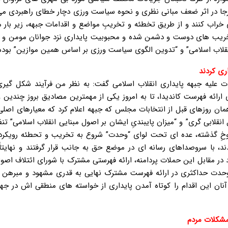
جا در اثر ضعف مبانی نظری و نحوه سیاست ورزی دچار خطای راهبردی می
خراب کنند و از طریق تخطئه و تخریبِ مواضع و اقدامات جبهه، زیر بار
خریب های دوست و دشمن شده و محبوبیت پایداری نزد جوانان مومن و انق
ب انقلاب اسلامی” و “تدوین الگوی سیاست ورزی بر اساس همین موازین” بود
ری کردند
ات علیه جبهه پایداری انقلاب اسلامی گفت: به نظر من فرآیند شکل گی
 ارائه فهرست کاندیدا، تا به امروز یکی از مهمترین مصادیق بروز چندین و
ن روزهای قبل از انتخابات مجلس که جبهه اعلام کرد که معیارهای اصلی
قلابی گری” و “میزان پایبندیِ ایشان بر اصول مبنایی انقلاب اسلامی” تن
وخِ گذشته، عده ای تحت لوای “وحدت” شروع به تخریب و تحطئه رویکرد 
د، با سروصداهای رسانه ای در موضع حق به جانب قرار گرفتند و نهایتا
 در مقابل این حملات پردامنه، ارائه فهرستی مشترک با شورای ائتلاف اصولگ
ق وحدت حداکثری در ارائه فهرست مشترک نهایی به قدری مشهود و مبرهن ب
و آنان این اقدام را کوتاه آمدن پایداری از خواسته های منطقی اش در 
شکلات مردم