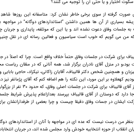
کوت اختیار و یا حتی آن را توجیه می کنند؟
دی صورت گرفته از سوی برخی خاطر نشان کرد: متاسفانه این روزها شاهدِ
شه بسیاری از آن ها همین داشتن “استانداردهای دوگانه” در مواجهه ب
 به جلسات وفاق دعوت نشده اند و یا این که موتلفه، پایداری و جریان 
 که من می گویم که خوب است سیاسیون و فعالین رسانه ای در نقل چنی
یباف برای شرکت در جلسات وفاق حتماً خلاف واقع است. چرا که اصلاً در جل
حتمالی، که با جلسه اصلیِ حدوداً ۳۰ نفره متفاوت بود،و در منزل آقای نادران برگزار شد، همه آنانی که در مظان ری
یزبان و همچنین شخص دکتر قالیباف، آقایان زاکانی، نیکزاد، حاجی بابایی و
دیم کهعلاوه بر این مورد، این نکته را هم اضافه کنم که آقای پژمانفر نیز د
ای که چند روز پیش منتشر کردند، اذعان کردند که علی رغم دعوت از آقای قالیباف برای 
دارد که دوستان از آقای قالیباف بپرسند بعدازاعلام پذیرش شرایط جلسه
کت ایشان در جسات وفاق دقیقا چیست و چرا بعضی از طرفدارانشان برای
 بنظر من درست نیست که عده ای در مواجهه با آنان از استانداردهای دوگا
ریان انقلاب از حوزه انتخابیه خودش وارد مجلس شده اند، در جریان انتخاب