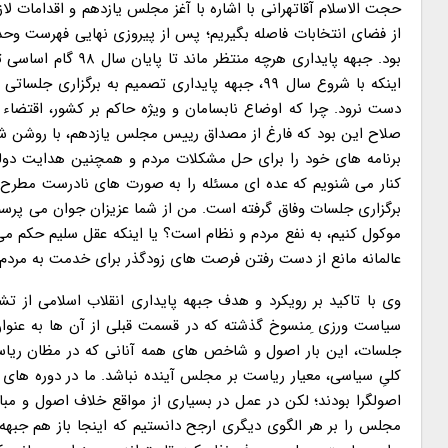
حجت الاسلام آقاتهرانی با اشاره با آغز مجلس یازدهم و اقدامات 
از فضای انتخابات فاصله بگیریم؛ پس از پیروزی نهایی فهرست وحد
بود. جبهه پایداری 
اینکه با شروع سال ۹۹، جبهه پایداری تصمیم به ب
دست نرود. چرا که اوضاع نابسامان و ویژه حاکم بر کشور، اقتضاء
صلاح این بود که فارغ از مصداق رییس مجلس یازدهم، با روشن 
برنامه های خود را برای حل مشکلات مردم و همچنین هدایت دولتِ 
کنار می شنویم که عده ای مسئله را به صورت های نادرست مطرح م
برگزاری جلسات وفاق گرفته است. من از شما عزیزان جوان می پرسم
موکول کنیم، به نفع مردم و نظام است؟ یا اینکه عقل سلیم حکم می 
عالمانه مانع از دست رفتن فرصت های زودگذر برای خدمت به مردم
وی با تاکید بر رویکرد و هدف جبهه پایداری انقلاب اسلامی از
سیاست ورزی ِمنسوخ گذشته که در قسمت قبلی از آن ها به عنوان
جلسات، این بار اصول و شاخص های همه آنانی که در مظان ریاست 
کلیِ سیاسی، معیار ریاست بر مجلس آینده نباشد. ما در دوره های
اصولگرا بودند؛ لکن در عمل در بسیاری از مواقع خلاف اصول و مب
مجلس را بر هر الگوی دیگری ارجح دانستیم که اینجا باز هم جبهه