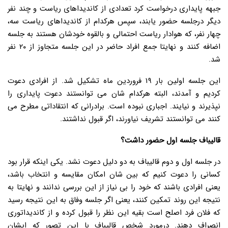
جبهه پایداری درخواست کرد تعدادی از کاندیداهای ریاست و چند نفر
دیگر درجلسه حضور یابند، سپس هرکدام از کاندیداهای ریاست سه،
چهار نفر، که هوادار ریاست احتمالی و بالقوه خودشان هستند به جلسه
اضافه کنند و نهایتا جمع افراد حاضر در این جلسه متجاوز از ۲۰ نفر
شد.
این جلسه اولین بار ۱۹ فروردین ماه تشکیل شد. از افرادی دعوت
کردیم و آمدند، البته هرکدام شان می توانستند دعوت پایداری را
نپذیرند و نیایند. اجباری نبوده است. برادرانی که انتقاداتی مطرح می
کنند می توانستند تشریف نیاورند، اگر قبول نداشتند.
قالیباف جلسه اول حضور داشت؟
در جلسه اول و دوم قالیباف به دو دلیل دعوت نشد. یکی اینکه قرار بود
کسانی را دعوت کنیم که بین شان امکان مقایسه و انتخاب باشد،
یعنی افرادی باشند که خود را بی نیاز از این بررسی ندانند و نهایتا به
نتیجه این روند تمکین کنند، یعنی اگر جلسه وفاق به این نتیجه رسید
که فلان فرد اصلح است بقیه این نظر را قبول کرده و از کاندیداتوری
انصراف دهند. درمورد شخص قالیباف با این تصور که ایشان