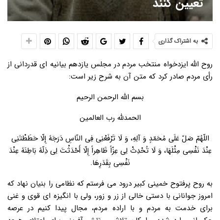
تعیین کنند
به اشتراک گذاری
روح الله ایزدخواه منتخب مردم در مجلس یازدهم بیانیه ای قدردانی از
رأی مردم صادر کرد که متن آن به شرح زیر است:
بسم الله الرحمن الرحیم
الحمدلله رب العالمین
اللّهُمّ صَلّ عَلَی مُحَمّدٍ وَ آلِهِ، وَ لَا تَرْفَعْنِی فِی النّاسِ دَرَجَهً إِلّا حَطَطْتَنِی
عِنْدَ نَفْسِی مِثْلَهَا، وَ لَا تُحْدِثْ لِی عِزّاً ظَاهِراً إِلّا أَحْدَثْتَ لِی ذِلّهً بَاطِنَهً عِنْدَ
نَفْسِی بِقَدَرِهَا.
به روح پرفتوح خمینی کبیر درود می فرستم که نظامی را بنیان نهاد که
امروز جوانانی با دستی خالی از زر و زور، ولی با انگیزه ای قوی و غنی
برای خدمت به مردم و با اراده مردم، مجال پیدا کنیم در عرصه