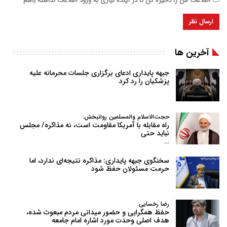
اطلاعات من را ذخیره کن تا در آینده نیازی به ورود اطلاعات نداشته باشم
آخرین ها
جبهه پایداری ادعای برگزاری جلسات محرمانه علیه
پزشکیان را رد کرد
حجت‌الاسلام والمسلمین روانبخش:
راه مقابله با آمریکا مقاومت است، نه مذاکره/ مجلس
نباید حتی
…
سخنگوی جبهه پایداری: مذاکره نتیجه‌ای ندارد، اما
حرمت مسئولان حفظ شود
رضا رخسایی:
حفظ همگرایی و حضور میدانی مردم مبعوث شده،
هدف اصلی وحدت مورد اشاره امام جامعه