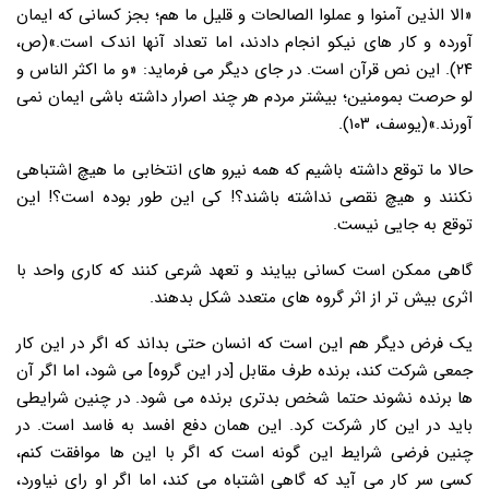
«الا الذین آمنوا و عملوا الصالحات و قلیل ما هم؛ بجز کسانی که ایمان
آورده و کار های نیکو انجام دادند، اما تعداد آنها اندک است.»(ص،
۲۴). این نص قرآن است. در جای دیگر می فرماید: «و ما اکثر الناس و
لو حرصت بمومنین؛ بیشتر مردم هر چند اصرار داشته باشی ایمان نمی
آورند.»(یوسف، ۱۰۳).
حالا ما توقع داشته باشیم که همه نیرو های انتخابی ما هیچ اشتباهی
نکنند و هیچ نقصی نداشته باشند؟! کی این طور بوده است؟! این
توقع به جایی نیست.
گاهی ممکن است کسانی بیایند و تعهد شرعی کنند که کاری واحد با
اثری بیش تر از اثر گروه های متعدد شکل بدهند.
یک فرض دیگر هم این است که انسان حتی بداند که اگر در این کار
جمعی شرکت کند، برنده طرف مقابل [در این گروه] می شود، اما اگر آن
ها برنده نشوند حتما شخص بدتری برنده می شود. در چنین شرایطی
باید در این کار شرکت کرد. این همان دفع افسد به فاسد است. در
چنین فرضی شرایط این گونه است که اگر با این ها موافقت کنم،
کسی سر کار می آید که گاهی اشتباه می کند، اما اگر او رای نیاورد،