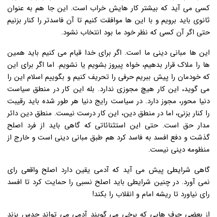
کسی می آید که بیشتر کار هایش خراب است. این جا هم به عنوان
ثانوی باید برویم و با این ها موافقت کنیم تا آن فاسدتر را کنار بزنیم
حتی اگر آن کسی که نظر خود ما بود انتخاب نشود.
این ها مبانی دینی ما است. اگر برای خدا قیام می کنیم باید همین
ها را ملاک قرار بدهیم، خواه پیروز بشویم یا نشویم. اما اگر برای این
که خودمان را پیش ببریم حرفی را تحریف کنیم و بگوییم اسلام این را
می گوید، این کار هیچ مجوزی ندارد. بله این کار در منطق سیاست
دنیا محور، مجوز دارد. در سیاست رایج دنیا هر طور شده باید رقیبت
را کنار بزنی، اما در منطق دین، این کار درست نیست. منطق دین دائر
مدار حق است. حتی این استثنائاتی که گاهی باید از فرد اصلح
گذشت و دفع افسد به فاسد کرد هم طبق مبانی دینی است و خارج از
منظومه دینی نیست.
گاهی شرایطی پیش می آید که آدمی یقین دارد اصلح واقعی رای
نمی آورد. در چنین شرایطی باید اصلح نسبی را حمایت کرد تا افسد
رای نیاورد تا ریشه امام و انقلاب را بکند!
از بعضی حرف هایی که برخی می گویند آدمی می تواند حدس بزند