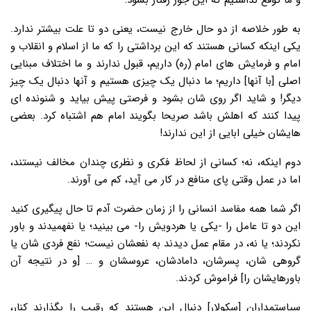
و ما توقع نداشتیم که این جور رفتار بشود.
به طور خلاصه از دو حال خارج نیست، یعنی دو تا علت بیشتر ندارد.
یکی اینکه کسانی هستند که این برداشتی را که ما از اسلام و انقلاب و
امام و فرمایش های امام (ره) داریم، قبول ندارند و ما اختلاف مبنایی
اصلی [با آنها] داریم؛ ما دنبال یک چیزی هستیم و آنها دنبال یک چیز
دیگر! و شاید اگر روی شان بشود و فرصتی پیش بیاید و شنونده ای
پیدا کنند که اهلش باشد صریحا بگویند امام هم اشتباه کرد. بعضی
هایشان خیلی ابایی از این ندارند!
دوم اینکه، نه؛ کسانی از لحاظ فکری و نظری چندان مخالف نیستند،
اما در عمل وقتی پای منافع در کار می آید، کم می آورند.
اگر شما همه مفاسد انسانی را از زمان حضرت آدم تا حال پیگیری کنید
این دو تا عامل را -یکی یا هردویش را- می بینید؛ یا نفهمیدند و باور
نکردند؛ یا نه، در مقام عمل دیدند به نفعشان نیست؛ نفع فردی شان یا
گروهی شان، پسرشان، دامادشان، عروسشان و … [و در نتیجه آن
باورهایشان را] فراموش کردند.
سیاستمداران [ِسکولار] دنبال این هستند که رقیب را بگذارند کنار،