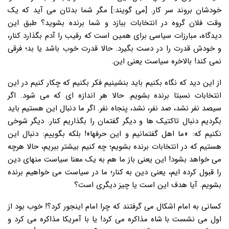
خودشان بروند سر کار. [می گویند:] مگر شما بدتان می آید که یک
وقت فلان گروه در انتخابات ببازد و شما برنده بشوید؟ طبق این
دیدگاه، مبارزات سیاسی برای همین است که رقیب را آدم بگذارد کنار،
و خودش قدرت را در دست بگیرد. حالا قدرت خوب باشد یا بد؛ فرقی
نمی کند! بالاخره سیاست یعنی این.
از این دید که نگاه بکنیم باید بنشینیم فکر بکنیم که چکار کنیم در این
انتخابات نسبتا برنده بشویم. حالا هر اندازه ای که می شود. اگر
سیصد نفر نشد، صد نفر، نشد، پنجاه نفر. اگر ما دنبال این هستیم باید
بگردیم دنبال تاکتیک ها و دیگر گفتمان را بگذاریم کنار. دیگر شوخی
نکنیم که: «ما اهل گفتمانیم و این حرفها»! بلکه بگوییم: دنبال این
هستیم که در انتخابات برنده بشویم؛ چه کنیم بیشتر ببریم، حالا هرچه
می خواهد بشود! این یعنی باز ما هم به یک معنا سیاست منهای دین
را قبول کرده ایم، یعنی دین به کنار؛ ما در سیاست می خواهیم برنده
بشویم. آیا هدف این است یا چیز دیگری است؟
کسانی به امام اشکال می گرفتند که چرا امام اینجور کرد؟! خوب بود از
اول می نشست با شاه مذاکره می کرد! یا با آمریکا مذاکره می کرد و