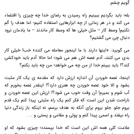
گویم چشم.
بله؛ باید بگردیم ببینیم راه رسیدن به رضای خدا چه چیزی را اقتضاء
می کند و در هر زمانی از چه ابزارهایی استفاده کنیم؛ اما هدف را گم
نکنیم! وسط کار – مثل خیلی ها که وسط کار ماندند – ما یادمان نرود
دنبال چی می گشتیم؟
می گویید: «اینها دارند با ما اینجور معامله می کنند» خب! خیلی کار
بدی می کنند، آدم غصه اش هم می شود؛ اما حالا آدم باید خودکشی
کند؟! باید ببینم خدا از من چه می خواهد؛ من چه باید بکنم؟
اینجا، غصه خوردن آن اندازه ارزش دارد که مقدمه ی یک کار مثبت
بشود و الا خود غصه خوردن چه هنری دارد؟! اینقدر غصه بخورم که
آب شوم و بمیرم! آن وقت خوب می شود؟! ارزش این غصه خوردن و
ناراحت شدن این است که فکر کنم یک راه مثبتی پیدا کنم یک قدم
بروم جلو. جلو بروم برای آنکه به هدف برسم، نه اینکه باز زندگی دنیا
راه بیفتد و اسمی پیدا کنم و پولی و مقامی و پستی و … .
علامت کلی همه اش این است که خدا بپسندد؛ چیزی بشود که او