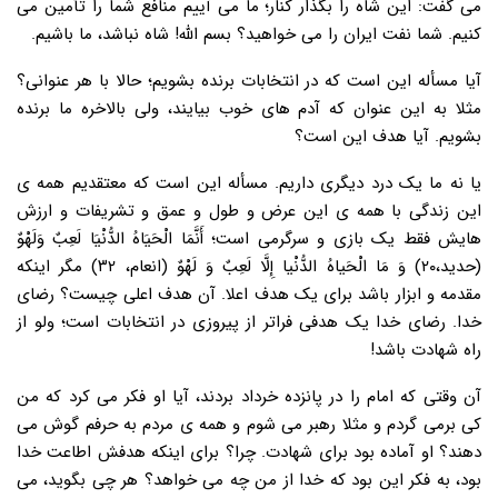
می گفت: این شاه را بگذار کنار؛ ما می آییم منافع شما را تأمین می
کنیم. شما نفت ایران را می خواهید؟ بسم الله! شاه نباشد، ما باشیم.
آیا مسأله این است که در انتخابات برنده بشویم؛ حالا با هر عنوانی؟
مثلا به این عنوان که آدم های خوب بیایند، ولی بالاخره ما برنده
بشویم. آیا هدف این است؟
یا نه ما یک درد دیگری داریم. مسأله این است که معتقدیم همه ی
این زندگی با همه ی این عرض و طول و عمق و تشریفات و ارزش
هایش فقط یک بازی و سرگرمی است؛ أَنَّمَا الْحَیَاهُ الدُّنْیَا لَعِبٌ وَلَهْوٌ
(حدید،۲۰) وَ مَا الْحَیاهُ الدُّنْیا إِلَّا لَعِبٌ وَ لَهْوٌ (انعام، ۳۲) مگر اینکه
مقدمه و ابزار باشد برای یک هدف اعلا. آن هدف اعلی چیست؟ رضای
خدا. رضای خدا یک هدفی فراتر از پیروزی در انتخابات است؛ ولو از
راه شهادت باشد!
آن وقتی که امام را در پانزده خرداد بردند، آیا او فکر می کرد که من
کی برمی گردم و مثلا رهبر می شوم و همه ی مردم به حرفم گوش می
دهند؟ او آماده بود برای شهادت. چرا؟ برای اینکه هدفش اطاعت خدا
بود، به فکر این بود که خدا از من چه می خواهد؟ هر چی بگوید، می