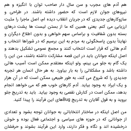
هم آدم های مجرب و سن سال دار صاحب توان با انگیزه و هم
نیروهای جوان لازم است که حضور داشته باشند. در طراحی و
سازوکارهای جدیدی که در جریان انقلاب دیده ام، اصل ماجرا را مثبت
ارزیابی می کنم. یعنی همین که ما از بستن لیست ها پشت درهای
بسته بدون شفافیت و براساس سهم خواهی و بدون اطلاع دیگران و
نهایتاً بدون پاسخگوئی به مردم به این برسیم که در شوراها انتخاب و
آدم هائی که قرار است انتخاب کنند و مجمع عمومی تشکیل بدهند و
اصل اینکه جوانان باید در این قصه مشارکت داشته باشند، من این را
یک گام به جلو می بینم، ولو اینکه معتقدم ممکن است آسیب هائی
داشته باشد و مشکلاتی را به بار بیاورد. به هر حال انسان هر تجربه
جدیدی را که شروع می کند، به طور طبیعی ممکن است که در آن هزار
و یک ایراد به وجود بیاید. آدم کارهای خوب هم که می خواهد انجام
بدهد، ممکن است در کنارش نقصی به وجود بیاید. باید به تدریج جلو
بروید و به قول آقایان به تدریج Bugهای این فرآیند را پیدا کنید.
من اصل اینکه در ساختار انتخاباتی به جوانان توجه بشود و تعدادی
از جوانانی که در حوزه های سیاسی و اجتماعی فعال بوده و خوش
درخشیده اند و نگاه و فکر دارند، وارد این فرآیند بشوند و حرفشان