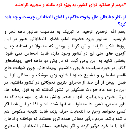
*مردم از عملکرد قوای کشور، به ویژه قوه مقننه و مجریه ناراحتند
از نظر جنابعالی علل رخوت حاکم بر فضای انتخاباتی چیست و چه باید
کرد؟
بسم الله الرحمن الرحیم. با تبریک به مناسبت سالروز دهه فجر و
فرارسیدن سالروز ورود حضرت امام، فضای انتخاباتی هنوز در این
روزها شکل نگرفته و آن گرما و رونقی که معمولاً در آستانه چنین
آزمون های ملی ای در کشور وجود دارد، شاید احساس نمی شود.
بخشی شاید به این برمی گردد که در یکی دو ماهه اخیر رویدادهای
کلانی در حوزه سیاست خارجی داشتیم. رویدادهائی چون شهادت حاج
قاسم سلیمانی و تشییع جنازه ایشان، زدن موشک و مسائلی از این
قبیل. پیش از آن بعد از ماجرای بنزین تحرکاتی در کشور داشتیم. در
این دو سه ماه حوادث سنگینی بر کشور گذشته که به قول رسانه ها،
ارزش خبری و دربرگیری آنها و عنصر چالش به قدری مهم بوده که به
طور طبیعی، ذهن ها معطوف به آنها شده اند و لذا در این فضا اگر
کسی بخواهد راجع به انتخابات حرف بزند، شاید نتیجه معکوس هم
داشته باشد. مردم درگیر مسائل عمده تری هستند که عواطف و اذهان
آنها را با خود درگیر کرده و اگر بخواهید مسائل انتخاباتی را مطرح