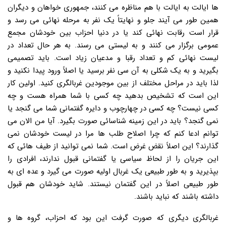
ها ایالت به ایالت با هم مناظره می کنند، جمهوری خواهان و دیگران
همین طور می آیند جلو و نهایتاً یک نفر به مرحله نهائی می رسد و
قرار است رقابت نهائی کند یا در دنیا احزاب بین خودشان مجمع
عمومی برگزار می کنند و به لیستی می رسند. به هر حال تعداد در
لیست نهائی کم و تعداد رقبا و مدعیان زیاد است. باید تصمیمی
بگیرید و به یک شکلی به آن سی نفر برسید یا اصلاً ورود پیدا نکنید و
لذا باید در مراحل مختلف از بین موجودین غربالگری کنید. اولین کار
این است که تشخیص بدهید چه کسی با شما همراه هست و چه
کسی نیست؟ چه کسی در چهارچوب و دایره گفتمانی شما می گنجد یا
نمی گنجد؟ باید در این زمینه شناسائی صورت بگیرد. آیا من الان می
توانم ادعا کنم که چرا اصلاح طلب ها مرا در لیست خودشان نمی
گذارند؟ این اصلاً نقض غرض است. شما نمی توانید از طیف هائی که
این جریان را از لحاظ سیاسی یا گفتمانی قبول ندارند، افرادی را
بپذیرید و به طور طبیعی یک غربال اولیه صورت می گیرد و عده ای به
طور طبیعی اصلاً در این گفتمان نیستند. شاید خودشان هم قبول
داشته باشند که نباید باشند.
غربالگری دیگری که صورت گرفت این بود که احزاب، گروه ها و