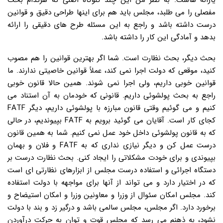
یارانه هاست. به نظر من این چند گلوگاه اصلی که هرکدام بحث
مفصلی را می طلبد، مجلس باید هم برای اینها طراحی دقیق و قوانین
درست داشته باشد و راجع به این مسئله طرح های دقیقی را ارائه
بدهد و آمادگی این کار را داشته باشد.
بحث دیگر، بحث نظارت است. شما اگر بهترین قوانین را هم مصوب
کنید، موقعی که دولت اجرا نمی کند، عملاً قوانین خاصیتی ندارند. ما
قوانین خوبی داریم، ولی اجرا نمی شوند. همین حالا قانون خوبی
راجع به بحث پولشوئی داریم. قانونی که خودمان به آن استناد می
کنیم و می گوئیم وقتی قانون مبارزه با پولشوئی داریم، دیگر FATF
کجای کار است. آقایان می گوئید برویم به FATF بپیوندیم، در حالی
که به قانون پولشوئی داخل خود عمل نمی کنیم. شما به همین قانون
درست عمل کن و دیگر نیازی نداری که به FATF و فلان و بهمان
بپیوندی و برای خودت مشکلاتی را ایجاد کنی. بحث نظارت درست بر
دستگاه اجرائی و استفاده درست مجلس از ابزارهای نظارتی ای است
که در اختیار دارد و می تواند از آنها برای مواجهه با دولت استفاده
کند. مجلس امکان سئوال از وزرا و معاونین وزرا و امکان استیضاح و
برخورد دارد. اگر مجلس، مجلس سالمی باشد و درگیر زد و بند با دولت
نشود، به ذهنم می رسد که مجلس قوت و توان به حرکت درآوردن