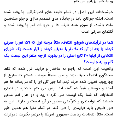
رو به جلو ارزیابی می کنم.
خوشبختانه این اصل در تمام طیف های اصولگرائی پذیرفته شده
است. اینکه جوانان باید در جایگاه های تصمیم سازی و جزو منتخبین
ملت باشند، از سوی همه طیف ها و جریانات امر پذیرفته شده و
گفتمان مبارکی است.
شما در فرآیندهای شورای ائتلاف، مثلاً مرحله اول که ۱۵۹ نفر را معرفی
کردند یا بعد از آن که ۹۰ نفر را معرفی کردند و قرار هست یک شورای
انتخابی از اینها ۳۰ تای اصلی را در بیاورد، از چه منظر این لیست یک
گام رو به جلوست؟
واقعیت این است که راجع به ساختار و فرآیند قرار شده که فقط
سخنگوی ائتلاف حرف بزند و من اخلاقاً موظف هستم که خارج از
چهارچوب تعیین شده حرف نزنم، اما چیز کلی ای را که در رسانه ها هم
آمده و دوستان قبلاً هم گفته اند عرض می کنم. بالاخره در فضای
انتخابات که شما یک لیست سی نفره دارید و دو هزار آدم مدعی
هستند که توانمندی و کارآمدی حضور در آن لیست را دارند. این به
طور طبیعی باید فرآیندی را طی کند. در تمام دنیا هم همین طور
است. مثلاً انتخابات ریاست جمهوری امریکا را درنظر بگیرید، دموکرات