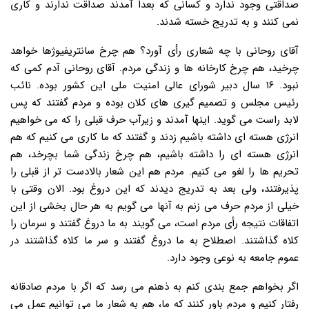
صداقتی وجود ندارد و کسانی که بعداً آمدند صداقت ندارند و کاری
نمی کنند و به تدریج خسته شدند.
آقای روحانی با چه شعاری رأی آورد؟ هم چرخ سانتریفیوژها خواهد
چرخید، هم چرخ کارخانه ها و زندگی مردم. آقای روحانی آدم کمی که
نبود. ۱۶ سال دبیر شورای عالی امنیت ملی این کشور بوده. نائب
رئیس مجلس و تصمیم گیری های کلان بوده و مردم گفتند که پس
لابد راست می گوید. اینها آمدند و زیرآب حرف قبلی را که می خواهیم
انرژی هسته ای داشته باشیم زدند و گفتند که ما کاری می کنیم که هم
انرژی هسته ای را داشته باشیم، هم چرخ زندگی شما بچرخد، هم
تحریم ها را لغو می کنیم. مردم هم این شعار بالادست تر از قبلی را
پذیرفتند، ولی بعد به تدریج دیدند که این دروغ بود. الان وقتی با
خیلی از مردم حرف می زنم به آنها می گویم به هر حال بخشی از این
اتفاقات نتیجه رأی مردم است، می گویند به ما دروغ گفتند و سرمان را
کلاه گذاشتند. اصطلاح به ما دروغ گفتند و سر ما کلاه گذاشتند در
عموم جامعه به نوعی وجود دارد.
اگر بخواهم جمع بندی کنم به ذهنم می رسد که اگر با مردم صادقانه
رفتار کنیم و مردم باور کنند که ما، هم به شعار ما می توانیم عمل می