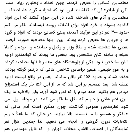
معتمدین کسانی را معرفی کردند، چون تعداد داوطلبان زیاد است.
یکی از فیلترهائی که گذاشتند این بود که احزاب، گروه ها، اصناف و
معتمدین و آدم های شناخته شده در این حوزه گفتند که این افراد
کاندید بشوند یا خود افراد برای ائتلاف رزومه فرستادند. فکر می کنم
حدود ۳۰۰ نفر در این فرآیند آمدند، یعنی کسانی بودند که افراد و گروه
ها و جریان ها معرفی کرده بودند. بین اینها مصاحبه صورت گرفت.
بعضی ها شناخته شده و مثلاً وزیر و وکیل و نماینده و… بوده و کاملاً
صبغه و سابقه شان مشخص بود. بعضی ها بودند که توانمندی اولیه
شان مشخص نبود. یکی از پژوهشگاه های معتبر با آنها مصاحبه کردند
و به طور طبیعی، طیفی براساس شاخص هائی که درنظر گرفته بودند،
حذف شدند و حدود ۱۵۶ نفر باقی ماندند. یعنی در واقع لیست اولیه
نصف شد. بعد تصمیم بر این شد که ما از این ۱۵۶ نفر یک استمزاج
مردمی هم بکنیم. همه مردم را که نمی شود آورد، ولی بالاخره ما یک
سری آدم هائی را داریم که مثل ما فکر می کنند. در مرحله اول نمی
شود نظرسنجی عمومی گذاشت، چون ممکن است آدم هائی که
همفکر و همسو با ما نیستند بالا بیایند، در حالی که ما فعلاً داریم
انتخابات درون گروهی را انجام می دهیم. لذا چندین هزار نفر
نمایندگانی از اصناف، اقشار، محلات تهران و… که قابل مهندسی هم