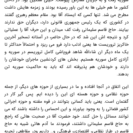
سوریه رفت و به جریان معارض پیوست. خیلی سنگین بود. در داخل
کشور ما هم خیلی ها به این باور رسیده بودند و زمزمه هایش داشت
مطرح می شد. تنها کسی که ایستاد آقا بود. مقام معظم رهبری گفتند
در کشوری که یک رئیس جمهوری قانونی دارد، دیگران حق ندارند
بیایند. حاج قاسم سلیمانی رفت کف میدان و این حرف آقا را عملیاتی
کرد و نتیجه اش این شد که در حال حاضر، در آستانه تسخیر آخرین
خاکریز تروریست ها یعنی ادلب دارد فرو می ریزد و احتمالاً حداکثر تا
یک ماه دیگر ان شاءالله شاهد فروپاشی کامل تروریسم در سوریه و
آزادی کامل سوریه هستیم. بخش های کردنشین ماجرای خودشان را
دارند و خودشان هم پذیرفته اند که باید به حاکمیت سوریه تن
بدهند.
این اتفاق در آنجا افتاده و ما در بسیاری از حوزه های دیگر، از جمله
حوزه نظامی و حوزه هسته ای این را دیده ایم. پس گیر کار در
گفتمان است. یعنی باید کسانی بتوانند در قوه مقننه و حوزه اجرائی
کشور فضائی را به وجود بیاورند و این احساس را داشته باشند که می
توانند مسائل را حل کنند. خود حضرت آقا در صحبت هائی که راجع
به حاج قاسم سلیمانی داشتند، فرمودند ما آدم هائی شبیه به حاج
قاسم در طراز نظامی، اقتصادی، فرهنگی و… داریم ودر مقاطعی تجربه