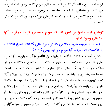
کرده ایم. این نگاه اگر تغییر کند، به نظرم مردم تا حدودی اعتماد پیدا
می کنند و فضائی را که در جامعه به وجود آمده، در صورت جلب
اعتماد مردم تغییر می کند و انجام کارهای بزرگ در این کشور، نشدنی
نیست.
*زمانی این ماجرا برعکس شد که مردم احساس کردند دیگر با آنها
صداقتی وجود ندارد
با توجه به تجربه های مختلفی که در دوره های گذشته اتفاق افتاده و
به شکست انجامیده، آیا مردم دوباره برمی گردند؟
بالاخره گفت، « وَتِلکَ الأَیّامُ نُداوِلُها بَینَ النّاس»(آل عمران/۱۴۰) تجربه
های تاریخی همیشه در جریان هستند. در مقاطع مختلف، دوران
جنگ، دوران غیرجنگ. حتی مثال خارج از کشور را که زدم، قرار است
که ما همیشه پیروز باشیم. به همین خان تومان که چند روز پیش آزاد
شد، تروریست ها حمله کردند و تعداد زیادی شهید دادیم، اما امتداد
کار و در درازمدت برآیندش به نفع جبهه مقاومت بود. در داخل کشور
هم نواقص، ناتوانی ها و ناکارآمدی هائی داشته ایم و داریم، اما اگر
تصور و تلقی بر کشور و قوه مقننه و قوه مجریه حاکم بشود، تصور من
این است که مردم اعتماد می کنند. مردم ما مردم صبور و سپاسگزار و