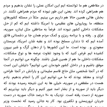
در مقاطعی هم ما توانسته ایم این امکان عملی را نشان بدهیم و مردم
هم همراهی کرده اند. یعنی این طور نبوده که مردم همراهی نکنند. در
بخش هائی همین حالا هم داریم می بینیم. مثلاً در مسئله کشورهای
منطقه، ما رویاروئی های عظیمی با امریکا داشته ایم که کم از حل
مشکلات داخلی کشور نبوده اند. فرضاً به مناطقی مثل لبنان، سوریه،
عراق و… رفته و با برنامه ریزی و کمک مردم همان جا بر دشمنانی فائق
آمده ایم که تا دندان مسلح بوده اند و عقبه شان امریکا، عربستان
سعودی و… بوده است. ما این کشورها را از دهان گرگ و شیر بیرون
کشیده ایم. فرض کنید که با وجود تفاوت عرصه ها و نوع مشکلات،
مشکلات داخلی ما هم از همین قبیل باشند. چگونه می توانیم در آنجا
موفق باشیم و در داخل کشور خودمان نمی توانیم؟ دلیلش این است
که در آنجا شخصی مثل حاج قاسم سلیمانی و یارانش در آنجا طراحی
کردند و معتقد بودند که ما می توانیم این کار را انجام بدهیم. یادم
هست در مقطعی در سوریه، خیلی ها به این نتیجه رسیده بودند که
دیگر باید از سوریه و از بشار اسد عبور کنیم و دیگر باید بپذیریم که
سوریه از دست رفته است. نزدیک به ۷۰ درصد خاک سوریه در دست
جریان تروریستی و تکفیری بود. کار به جائی رسید که نخست وزیر