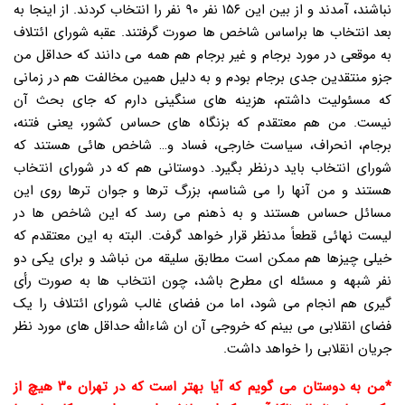
نباشند، آمدند و از بین این ۱۵۶ نفر ۹۰ نفر را انتخاب کردند. از اینجا به
بعد انتخاب ها براساس شاخص ها صورت گرفتند. عقبه شورای ائتلاف
به موقعی در مورد برجام و غیر برجام هم همه می دانند که حداقل من
جزو منتقدین جدی برجام بودم و به دلیل همین مخالفت هم در زمانی
که مسئولیت داشتم، هزینه های سنگینی دارم که جای بحث آن
نیست. من هم معتقدم که بزنگاه های حساس کشور، یعنی فتنه،
برجام، انحراف، سیاست خارجی، فساد و… شاخص هائی هستند که
شورای انتخاب باید درنظر بگیرد. دوستانی هم که در شورای انتخاب
هستند و من آنها را می شناسم، بزرگ ترها و جوان ترها روی این
مسائل حساس هستند و به ذهنم می رسد که این شاخص ها در
لیست نهائی قطعاً مدنظر قرار خواهد گرفت. البته به این معتقدم که
خیلی چیزها هم ممکن است مطابق سلیقه من نباشد و برای یکی دو
نفر شبهه و مسئله ای مطرح باشد، چون انتخاب ها به صورت رأی
گیری هم انجام می شود، اما من فضای غالب شورای ائتلاف را یک
فضای انقلابی می بینم که خروجی آن ان شاءالله حداقل های مورد نظر
جریان انقلابی را خواهد داشت.
*من به دوستان می گویم که آیا بهتر است که در تهران ۳۰ هیچ از