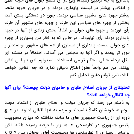
پایداری به چه ترکیبی رسیده، ولی در آن مقطع جوان های حزب اللهی
و انقلابی بیشتر در لیست پایداری بودند و در جریان جبهه متحد
بیشتر چهره های مشهور سیاسی بودند. چون دو دستگی پیش آمد،
بخشی از چهره های سیاسی این طرف و چهره های مشهور آن طرف
رأی آوردند و چهره های جوان تر اتفاقاً بخش زیادی از آنها در جبهه
پایداری بودند رأی نیاوردند. در حالی که به نظر من بسیاری از چهره
های جوان لیست پایداری از بسیاری از آدم های مشهور توانمندتر و
قوی تر بودند و اگر آنها به مجلس می آمدند، احتمالاً در مسئله ای
مثل برجام خیلی محکم تر می ایستادند. امیدوارم این بار این اتفاق
بیفتد. من هم واقعاً هنوز اطلاع دقیقی ندارم که چه اتفاقی خواهد
افتاد، نمی توانم دقیق تحلیل کنم.
تحلیلتان از جریان اصلاح طلبان و حامیان دولت چیست؟ برای آنها
چه اتفاقی خواهد افتاد؟
به ذهنم می رسد که جریان دولت و اصلاح طلبان از اعتماد مجدد
مردم به خودشان کاملاً ناامیدند و مردم به آنها اقبالی ندارند. در هیچ
دوره ای از ریاست جمهوری های ما سابقه نداشته که میزان محبوبیت
رئیس جمهوری در نظرسنجی ها به زیر ۱۰ درصد رسیده باشد. الان
براساس بسیاری از نظرسنجی ها محبوبیت آقای روحانی بین ۷ تا ۸