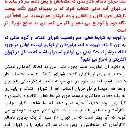
یک جریان ناسالم ناکارآمدی که امتحانش را پس داده، سر کار بیاید یا
در تهران آدم هائی انتخاب شوند که در بدبینانه ترین نگاه، بیست
نفرشان حزب اللهی و انقلابی و ده نفرشان هم نیستند. من قطعاً این
نگاه دوم را ترجیح می دهم و فکر می کنم این به صلاح نزدیک تر
است
با توجه به شرایط فعلی، هم وضعیت شورای ائتلاف و گروه هائی که
به این ائتلاف نپیوسته اند، برآوردتان از توفیق لیست نهائی در جبهه
انقلاب چقدر است؟ یعنی می توانیم امیدوار باشیم که حداقل در تهران
اکثریتی را احراز می کنیم؟
به نظرم آن اولویت هنوز وجود دارد. من به لحاظ گفتمانی ممکن
است با بسیاری از آقایانی که در شورای ائتلاف هستند اختلاف نظر
داشته باشم، اما به نظرم در این مرحله نباید به فکر جائی باشیم و
واقعاً هم امیدوارم کل جریان انقلابی اعم از شورای ائتلاف و پایداری
به یک وحدت حداکثری برسند، چون شرایط فعلی انقلاب و ناامیدی و
گرفتاری مردم حقیقتاً اجازه نمی دهد که ما شاهد تکرار مجلس
ناکارآمد و ناسالمی باشیم. لذا باید تلاش کنیم. من به دوستان می
گویم که آیا بهتر است که در تهران ۳۰ هیچ از یک جریان ناسالم
ناکارآمدی که امتحانش را پس داده، سر کار بیاید یا در تهران آدم