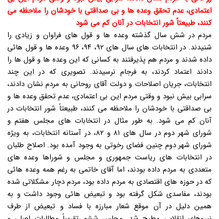
اعتمادی، عدم تحقق وعده ها و بی صداقتی با خودشان را ملاحظه می
کنند، طبیعتاً شور انتخابات در آنان کم می شود
مردم در شش سال گذشته وعده ها و قول های فراوان و زیادی را
شنیدند. در انتخابات های سال های ۹۲، ۹۴، ۹۶ وعده ها و قول هائی
داده شدند و مردم هم پذیرفتند به کسانی که این وعده ها و قول ها را
دادند اعتماد کردند، به فرجام نرسیدند. تصویری که در این چند
انتخابات، جریان اصلاحات و دولت آقای روحانی به مردم نشان دادند،
سرابی بیش نبود و وقتی مردم این بی اعتمادی، عدم تحقق وعده ها و
بی صداقتی با خودشان را ملاحظه می کنند، طبیعتاً شور انتخابات در
آنان کم می شود. به طور مثال در انتخابات های مجلس هفتم و
شورای شهر دوم در سال های ۸۱ و ۸۲، در آستانه انتخابات، به ویژه
شورای شهر دوم چنین فضای رخوتی به وجود آمده بود. اصلاح طلبان
در انتخابات های ریاست جمهوری و مجلس و شوراها وعده های
متعددی به مردم داده بودند، اما آقای خاتمی به رغم همه وعده هائی
که در حوزه های اقتصادی به مردم داده بود، مردم دچار مشکلاتی شده
بودند، مفاسدی شکل گرفته بود و تبعیض هائی وجود داشت و به
همین دلیل در آن موقع شعار مبارزه با فساد و تبعیض از طرف
نیروهای انقلابی مطرح شد. مجلس ششم تقریباً مطالبات اصلی و