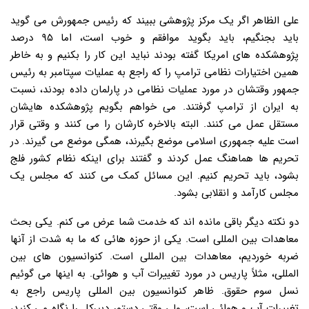
علی الظاهر اگر یک مرکز پژوهشی ببیند که رئیس جمهورش می گوید
باید بجنگیم، باید بگوید موافقم و خوب است، اما ۹۵ درصد
پژوهشکده های امریکا گفته بودند نباید این کار را بکنیم و به خاطر
همین اختیارات نظامی ترامپ را که راجع به عملیات سپتامبر به رئیس
جمهور وقتشان در مورد عملیات نظامی در پارلمان داده بودند، نسبت
به ایران از ترامپ گرفتند. می خواهم بگویم پژوهشکده هایشان
مستقل عمل می کنند. البته بالاخره کارشان را می کنند و وقتی قرار
است علیه جمهوری اسلامی موضع بگیرند، همگی موضع می گیرند. در
تحریم ها هماهنگ عمل کردند و گفتند برای اینکه نظام کشور فلج
بشود، باید تحریم کنیم. این مسائل کمک می کنند که مجلس یک
مجلس کارآمد و انقلابی بشود.
دو نکته دیگر باقی مانده اند که خدمت شما عرض می کنم. یکی بحث
معاهدات بین المللی است. یکی از حوزه هائی که ما به شدت از آنها
ضربه خوردیم، معاهدات بین المللی است. کنوانسیون های بین
المللی، مثلاً پاریس در مورد تغییرات آب و هوائی. به اینها می گوئیم
نسل سوم حقوق. ظاهر کنوانسیون بین المللی پاریس راجع به
تغییرات آب و هوائی است، ولی وقتی دستور دبیرکل را نگاه می کنید،