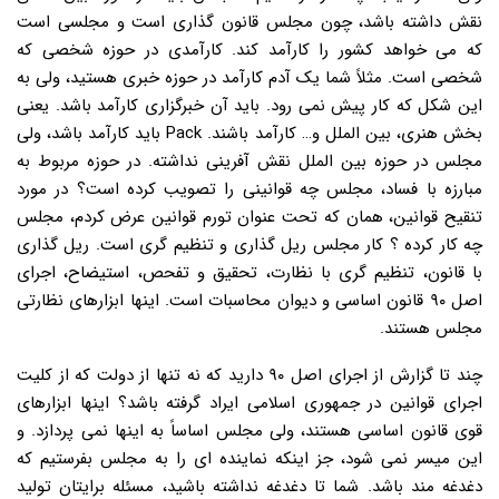
نقش داشته باشد، چون مجلس قانون گذاری است و مجلسی است
که می خواهد کشور را کارآمد کند. کارآمدی در حوزه شخصی که
شخصی است. مثلاً شما یک آدم کارآمد در حوزه خبری هستید، ولی به
این شکل که کار پیش نمی رود. باید آن خبرگزاری کارآمد باشد. یعنی
بخش هنری، بین الملل و… کارآمد باشند. Pack باید کارآمد باشد، ولی
مجلس در حوزه بین الملل نقش آفرینی نداشته. در حوزه مربوط به
مبارزه با فساد، مجلس چه قوانینی را تصویب کرده است؟ در مورد
تنقیح قوانین، همان که تحت عنوان تورم قوانین عرض کردم، مجلس
چه کار کرده ؟ کار مجلس ریل گذاری و تنظیم گری است. ریل گذاری
با قانون، تنظیم گری با نظارت، تحقیق و تفحص، استیضاح، اجرای
اصل ۹۰ قانون اساسی و دیوان محاسبات است. اینها ابزارهای نظارتی
مجلس هستند.
چند تا گزارش از اجرای اصل ۹۰ دارید که نه تنها از دولت که از کلیت
اجرای قوانین در جمهوری اسلامی ایراد گرفته باشد؟ اینها ابزارهای
قوی قانون اساسی هستند، ولی مجلس اساساً به اینها نمی پردازد. و
این میسر نمی شود، جز اینکه نماینده ای را به مجلس بفرستیم که
دغدغه مند باشد. شما تا دغدغه نداشته باشید، مسئله برایتان تولید