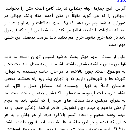
دهند.
آفرین. این چیزها ابهام چندانی ندارند. کافی است متن را بخوانید.
اینهائی را که می گویم دقیقاً در متن آمده. مثلاً بانک جهانی در
صورتی به شما وام می دهد که یک سری اطلاعات را به او بدهید و
بعد که اطلاعات را دادید، آنالیز می کند و به شما می گوید که آن پول
باید در کجا خرج بشود. خرج هم نکنید باید غرامت بدهید. این خیلی
مهم است.
یکی از مسائل مهم دیگر بحث حاشیه نشینی تهران است. ما باید
قوانین خاص حاشیه نشینی داشته باشیم. این به معنای اهمیت دادن
به موضوع است. چون بالاخره ما در حال حاضر چسبیده به تهران،
شهرک ها و شهرهائی داریم که با تهران یک ربع راه هستند. بعضی
هایشان کاملاً به تهران چسبیده اند. مسائل حمل و نقل، آب
آشامیدنی، بافت فرسوده، سندهای ملکیتشان لاینحل مانده است. ما
به عنوان مجلس باید دغدغه های مردم را کم کنیم. باید به مردم
آرامش بدهیم و مردم دچار تشویش خاطر نباشند. زندگی خوب را به
مردم وعده بدهیم و ایجاد کنیم. بالاخره طرف از هر جائی و به هر
دلیلی که آمده و در این حاشیه ها نشسته باید قانون داشته باشد.
مثلاً اگر این موضوع ایجاد شود، بعد از پنج سال موضوع اسفالتش