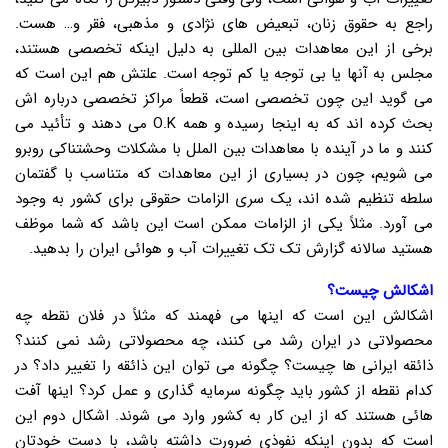
راجع به حقوق زنان، تبعیض های نژادی و مذهبی، فقر و… هست.
برخی از این معاهدات بین المللی به دلیل اینکه تخصصی هستند،
مجلس به آنها یا بی توجه یا کم توجه است. علتش هم این است که
می گوید این چون تخصصی است، قطعاً مراکز تخصصی درباره اش
بحث کرده اند که به اینجا رسیده و همه O.K می دهند و تأئید می
کنند و ما در آینده با معاهدات بین الملل با مشکلات وحشتناکی روبرو
می شویم، چون در بسیاری از این معاهدات که متناسب با گفتمان
سلطه تنظیم شده اند، یک سری الزامات حقوقی برای کشور به وجود
می آورد. مثلاً یکی از الزامات ممکن است این باشد که شما موظف
هستید سالانه گزارش تک تک تغییرات آب و هوائی ایران را بدهید.
اشکالش چیست؟
اشکالش این است که اینها می فهمند که مثلاً در فلان نقطه چه
محصولاتی در ایران رشد می کنند، چه محصولاتی رشد نمی کنند؟
ذائقه ایرانی ها چیست؟ چگونه می توان این ذائقه را تغییر داد؟ در
کدام نقطه از کشور باید چگونه سرمایه گذاری و عمل کرد؟ اینها آفت
هائی هستند که از این کار به کشور وارد می شوند. اشکال دوم این
است که بدون اینکه نفوذی ضرورت داشته باشد، با دست خودتان