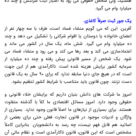
هستید، ولی شخص حقوقی می رود به اعتبار ثبت شرکتش و چند ده
میلیارد وام می گیرد.
یک جور ثبت صرفاً کاغذی.
آفرین. این که می گویم منشاء فساد است، طرف با سه چهار نفر از
اعضای خانواده یا دوستان یا اقوام شرکتی را تشکیل می دهد و چند
ده میلیارد وام می گیرد. شش ماه، یک سال در کشور می ماند و
اعتمادسازی می کند و بعد رها می کند و می رود و منشاء فساد می
شود. یک شخص از مسیر قانونی پیش رفته و چند ده میلیارد از
سرمایه کشور برایش هزینه شده است. ناکارآمدی هم از این جهت
است که در هیچ جای دنیا سابقه ندارد که برای ۹۰ سال به یک قانون
دست نزنند. چون قانون باید متناسب با شرایط کشور تنظیم بشود.
امروز ما شرکت های دانش بنیان داریم که برایشان خلاء قانونی و
حقوقی وجود دارد. امروز مسائل اقتصادی ما کلاً با گذشته متفاوت
هستند. برای بسیاری از نیازهای ما اصلاً قانون وجود ندارد. بسیاری از
واژگان و ادبیات موجود در قانون تجارت فعلی حتی برای بعضی از
اساتید هم قابل فهم نیست، چه رسد به دانشجویان. بنابراین کاملاً
مشخص است که این قانون، قانون ناکارآمدی است و نظام مالی آن