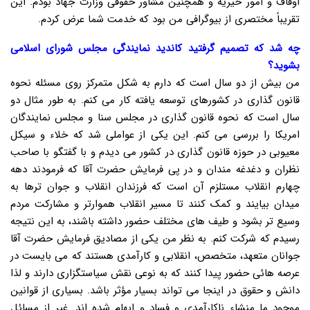
اوقاف و امور خیریه و همچنین مشاور حقوقی وزارت جهاد بودم. این
تقریباً مختصری از بیوگرافی من بود که خدمت شما عرض کردم.
چه شد که تصمیم گرفتید کاندید نمایندگی مجلس شورای اسلامی
بشوید؟
من بیش از دو سال است که دارم به شکل متمرکز روی مسئله نحوه
قانون گذاری در کشورهای توسعه یافته کار می کنم. به طور مثال دو
سال است که نحوه قانون گذاری در مجلس سنا و مجلس نمایندگان
امریکا را بررسی می کنم. این یکی از عواملی شد که خلاء و سیکل
معیوبی در حوزه قانون گذاری در کشور می دیدم و با گفتگو با صاحب
نظران و دغدغه مندان و در پی فرمایش حضرت آقا که فرمودند دهه
چهارم انقلاب مستلزم آن است که فرزندان انقلاب و جوان ترها به
میدان بیایند و کمک کنند تا مسیر انقلاب هموارتر و مشارکت مردم
وسیع تر بشود و طیف های مختلف حضور داشته باشند، به این نتیجه
رسیدم که شرکت کنم. به نظر من یکی از مصادیق فرمایش حضرت آقا
جوانان متعهد، متخصص، انقلابی و کارآمدی هستند که می بایست در
عرصه هائی حضور پیدا کنند که به نوعی نقش سیاستگزاری دارند و لذا
دانش و حقوق در اینجا می تواند بسیار مؤثر باشد. بسیاری از قوانین
موجود ما منشاء ناکارآمدی و فساد و ابهام شده اند. غیر از مسائل