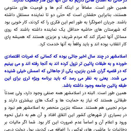
در حالی که استان هائی داریم که کل آنها این قدر جمعیت ندارند.
همین طور است. مضافاً بر اینکه آدم ها و قومیت های متنوعی
هستند، بنابراین حقشان است که حتی دو تا نماینده مستقل داشته
باشند. جریان اصولگرا به طور اعم این فکری را که کردند، کار خوبی بود
که شهرستان های حاشیه حداقل یک نماینده داشته باشند که روی
مسائل آنها تمرکز کند که مردم شریف و عزیزی هستند که همیشه پای
کار انقلاب بوده اند و باید واقعاً به آنها خدمت کرد.
اسلامشهر در چند سال اخیر جائی بوده که کسانی که ضربات اقتصادی
خورده و به طبقات پائین تر نزول کرده اند به آنجا رفته اند و می بینیم
که در قضیه گران شدن بنزین، یکی از جاهائی که اسمش خیلی شنیده
می شدد. یعنی به نظر می رسد که باید برنامه ویژه تری برای این
طبقه پائین جامعه وجود داشته باشد.
همین طور است. البته در اسلامشهر همه صنفی وجود دارد، ولی عمدتاً
طبقاتی هستند که نیاز به حمایت ها و کمک های بیشتری دارند و
مردم نجیبی هم هستند. مسئله بنزین منحصر به اسلامشهر هم نبود و
در بسیاری از شهرهای کشور این اتفاق افتاد و آن هم به دلیل نحوه
ورود و اعلام آن و اساساً عدم ضرورت این کار بود. شما اگر مالیات بر
دخانیات یا ماشین های لوکس را اضافه می کردید، پول دولت درمی