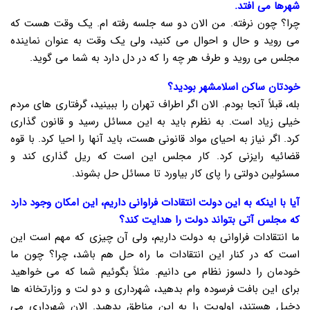
شهرها می افتد.
چرا؟ چون نرفته. من الان دو سه جلسه رفته ام. یک وقت هست که
می روید و حال و احوال می کنید، ولی یک وقت به عنوان نماینده
مجلس می روید و طرف هر چه را که در دل دارد به شما می گوید.
خودتان ساکن اسلامشهر بودید؟
بله، قبلاً آنجا بودم. الان اگر اطراف تهران را ببینید، گرفتاری های مردم
خیلی زیاد است. به نظرم باید به این مسائل رسید و قانون گذاری
کرد. اگر نیاز به احیای مواد قانونی هست، باید آنها را احیا کرد. با قوه
قضائیه رایزنی کرد. کار مجلس این است که ریل گذاری کند و
مسئولین دولتی را پای کار بیاورد تا مسائل حل بشوند.
آیا با اینکه به این دولت انتقادات فراوانی داریم، این امکان وجود دارد
که مجلس آتی بتواند دولت را هدایت کند؟
ما انتقادات فراوانی به دولت داریم، ولی آن چیزی که مهم است این
است که در کنار این انتقادات ما راه حل هم باشد، چرا؟ چون ما
خودمان را دلسوز نظام می دانیم. مثلاً بگوئیم شما که می خواهید
برای این بافت فرسوده وام بدهید، شهرداری و دو لت و وزارتخانه ها
دخیل هستند، اولویت را به این مناطق بدهید. الان شهرداری می