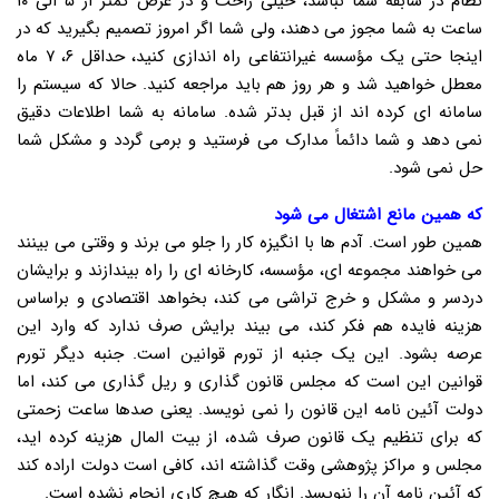
نظام در سابقه شما نباشد، خیلی راحت و در عرض کمتر از ۵ الی ۱۰
ساعت به شما مجوز می دهند، ولی شما اگر امروز تصمیم بگیرید که در
اینجا حتی یک مؤسسه غیرانتفاعی راه اندازی کنید، حداقل ۶، ۷ ماه
معطل خواهید شد و هر روز هم باید مراجعه کنید. حالا که سیستم را
سامانه ای کرده اند از قبل بدتر شده. سامانه به شما اطلاعات دقیق
نمی دهد و شما دائماً مدارک می فرستید و برمی گردد و مشکل شما
حل نمی شود.
که همین مانع اشتغال می شود
همین طور است. آدم ها با انگیزه کار را جلو می برند و وقتی می بینند
می خواهند مجموعه ای، مؤسسه، کارخانه ای را راه بیندازند و برایشان
دردسر و مشکل و خرج تراشی می کند، بخواهد اقتصادی و براساس
هزینه فایده هم فکر کند، می بیند برایش صرف ندارد که وارد این
عرصه بشود. این یک جنبه از تورم قوانین است. جنبه دیگر تورم
قوانین این است که مجلس قانون گذاری و ریل گذاری می کند، اما
دولت آئین نامه این قانون را نمی نویسد. یعنی صدها ساعت زحمتی
که برای تنظیم یک قانون صرف شده، از بیت المال هزینه کرده اید،
مجلس و مراکز پژوهشی وقت گذاشته اند، کافی است دولت اراده کند
که آئین نامه آن را ننویسد. انگار که هیچ کاری انجام نشده است.