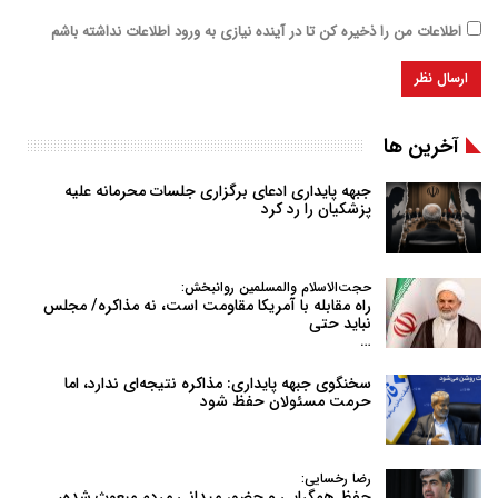
اطلاعات من را ذخیره کن تا در آینده نیازی به ورود اطلاعات نداشته باشم
آخرین ها
جبهه پایداری ادعای برگزاری جلسات محرمانه علیه
پزشکیان را رد کرد
حجت‌الاسلام والمسلمین روانبخش:
راه مقابله با آمریکا مقاومت است، نه مذاکره/ مجلس
نباید حتی
…
سخنگوی جبهه پایداری: مذاکره نتیجه‌ای ندارد، اما
حرمت مسئولان حفظ شود
رضا رخسایی:
حفظ همگرایی و حضور میدانی مردم مبعوث شده،