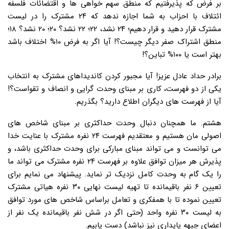
بر فرض که پذیرفتیم که منطق سهم خواهی ها و اقتضائات فلسفه
ائتلاف با احزاب به شما اجازه ندهد که ۲۴ مشترک را در لیست
مشترک قرار دهید و قرار دهیم؛ ۲۴ نشد، ۲۲؛ ۲۲ نشد؟ ۲۰؛ ۲۰ نشد؟ ۱۸؛
منطق اشتراک صفر دیگر چیست؟! آیا اگر به فرض ۱۰% اختلاف باشد
بهتر است یا ۱۰۰% تباین؟!
برادر حداد عادل عزیز! آیا مجبور کردن کاندیداهای مشترک به انتخاب
یکی از دو فهرست، کاری بر مبنای وحدت گرایی و انصاف و تقواست؟!
آیا از فهرست های دیگران اطلاع دارید؟ بگذریم.
هشتم. ما همچنان دنبال وحدت حداکثری بر مبنای شاخص های
اصولی مان هستیم و معتقدیم فهرست ۲۴ نفره مشترک با عنایت خدا
می توانست و می تواند مبنای مبارکی برای وحدت حداکثری باشد، و
پذیرش هر میزان توافق علاوه بر فهرست ۲۴ نفره مشترک می تواند ما
را یک گام به وحدت کامل نزدیک تر نماید. پیشنهاد می نمایم برای
تعیین ۶ نفر باقیمانده تا تهیه لیست نهایی ۳۰ نفره هیاتی مشترک
تعیین نموده تا با همفکری و تعامل براساس شاخص های مورد توافق
به لیست ۳۰ نفره واحد (حتی اگر در شش نفر باقیمانده یک نفر از
اعضای جبهه پایداری نیز نباشد) دست یابیم.