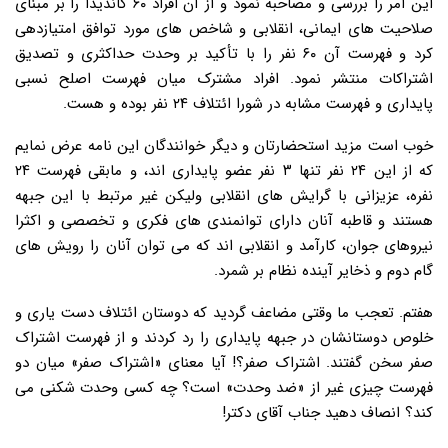
این امر را بررسی و مصاحبه نمود و از آن افراد ۶۰ کاندیدا را بر مبنای
صلاحیت های ایمانی، انقلابی و شاخص های مورد توافق امتیازدهی
کرد و فهرست آن ۶۰ نفر را با تأکید بر وحدت حداکثری و تصدیق
اشتراکات منتشر نمود. افراد مشترک میان فهرست اصلح نسبی
پایداری و فهرست مشابه در شورا ائتلاف ۲۴ نفر بوده و هست.
خوب است مزید استحضارتان و دیگر خوانندگان این نامه عرض نمایم
که از این ۲۴ نفر تنها ۳ نفر عضو پایداری اند، و مابقی فهرست ۲۴
نفره، عزیزانی با گرایش های انقلابی ولیکن غیر مرتبط با این جبهه
هستند و قاطبه آنان دارای توانمندی های فکری و تخصصی و اکثرا
نیروهای جوان، کارآمد و انقلابی اند که می توان آنان را رویش های
گام دوم و ذخایر آینده نظام بر شمرد.
هفتم. تعجب ما وقتی مضاعف گردید که دوستان ائتلاف دست یاری و
خلوص دوستانشان در جبهه پایداری را رد کردند و از فهرست اشتراک
صفر سخن گفتند. اشتراک صفر؟! آیا معنای «اشتراک صفر» میان دو
فهرست چیزی غیر از «ضد وحدت» است؟ چه کسی وحدت شکنی می
کند؟ انصاف دهید جناب آقای دکتر!