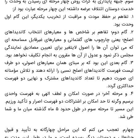
سوم. جبهه پایداری به کرات روش چهار مرحله ای رسیدن به وحدت را
خدمت دوستان ائتلاف عرضه داشته؛ این چهار مرحله عبارت بود از:
۱. تفاهم بر حفظ مودت و مراقبت از تخریب یکدیگر، این گام اول
وحدت بود.
۲. گام دوم؛ تفاهم بر شاخص ها و معیارهای انتخاب کاندیداهای
اصلح؛ یعنی چارچوب های گفتمانی و معیارهای غیرقابل مسامحه ای
که می توان آن ها را اصول لایتغیر برای تعیین مصادیق نمایندگی
مجلس ذکر نمود و عدول از آن ها مقرون به انجام تکلیف نخواهد بود.
۳. گام بعدی این بود که بر مبنای همان معیارهای اصولی، دو طرف
لیست فهرست کاندیداهای اصلح نسبی را ارائه دهند و تلاش مؤمنانه
ای صورت دهیم تا تعداد کاندیداهای مشترک و نهایی دو فهرست
حداکثری گردد.
۴. و مرحله آخر؛ در صورت امکان و لطف الهی به فهرست واحدی
برسیم وگرنه تا حد امکان بر اشتراکات دو فهرست اصرار و تأکید ورزیم.
این مسیر تا مرحله سوم در طول حدود ۵ ماه گذشته میان ما و شما
طی شد.
چهارم. تعجب می کنم که این مراحل چهارگانه به تأیید و قبول
جنابعالی و دوستان دیگر رسیده است، و ما در طول این مدت به