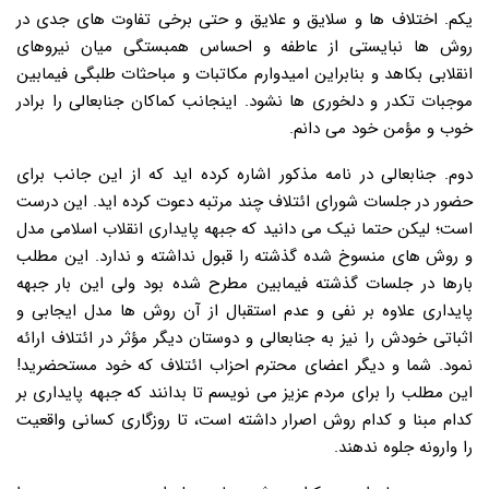
یکم. اختلاف ها و سلایق و علایق و حتی برخی تفاوت های جدی در
روش ها نبایستی از عاطفه و احساس همبستگی میان نیروهای
انقلابی بکاهد و بنابراین امیدوارم مکاتبات و مباحثات طلبگی فیمابین
موجبات تکدر و دلخوری ها نشود. اینجانب کماکان جنابعالی را برادر
خوب و مؤمن خود می دانم.
دوم. جنابعالی در نامه مذکور اشاره کرده اید که از این جانب برای
حضور در جلسات شورای ائتلاف چند مرتبه دعوت کرده اید. این درست
است؛ لیکن حتما نیک می دانید که جبهه پایداری انقلاب اسلامی مدل
و روش های منسوخ شده گذشته را قبول نداشته و ندارد. این مطلب
بارها در جلسات گذشته فیمابین مطرح شده بود ولی این بار جبهه
پایداری علاوه بر نفی و عدم استقبال از آن روش ها مدل ایجابی و
اثباتی خودش را نیز به جنابعالی و دوستان دیگر مؤثر در ائتلاف ارائه
نمود. شما و دیگر اعضای محترم احزاب ائتلاف که خود مستحضرید!
این مطلب را برای مردم عزیز می نویسم تا بدانند که جبهه پایداری بر
کدام مبنا و کدام روش اصرار داشته است، تا روزگاری کسانی واقعیت
را وارونه جلوه ندهند.