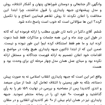
وانگهی اگر جنابعالی و دوستان شوراهای پنهان و آشکار ائتلاف، روش
و مدل پیشنهادی جبهه پایداری را قبول نداشتند، چرا ابتدا این
مخالفت را اعلان نکردند تا روش تفاهم فیمابین اصلاح و یا تکمیل
گردد؟ این ها سؤالاتی است که خوب است پاسخ داده شود.
ششم. آقای دکتر! در نامه تان طوری مطلب را ارائه فرموده اید که کانه
در طول این چند ماه و این همه جلسات و مذاکرات فقط شما دعوت
کرده اید و ما هم فقط استنکاف کرده ایم! این طور نبوده و نیست.
ضمن این که از ابتدا تاکنون جبهه پایداری هیچ وقت در مواضع و
اقدامات خود اعلان تصمیم به ارائه فهرست جداگانه و مستقل ارائه
نکرده بود و مبنای عمل همان مدل چهار مرحله ای برای وحدت بود و
هست.
واقع امر این است که جبهه پایداری انقلاب اسلامی نه به صورت پیش
دستانه، بلکه به طور پسینی با ائتلاف تعامل کرد. شما از میان سیصد
و اندی کاندیدا پس از مصاحبه و بررسی در نهایت ۱۵۹ نفر را به رأی
گذاشتید و فهرست ۹۰ نفره ای را در رسانه منتشر نمودید. جبهه
پایداری نیز در همان ایام بیش از ۹۰ نفر کاندیدای انقلابی و در مظان