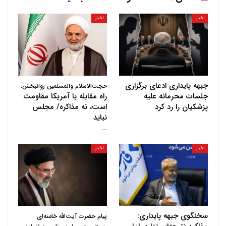
اخبار
اخبار
جبهه پایداری ادعای برگزاری
حجت‌الاسلام والمسلمین روانبخش:
جلسات محرمانه علیه
راه مقابله با آمریکا مقاومت
پزشکیان را رد کرد
است، نه مذاکره/ مجلس
نباید
…
اخبار
اخبار
سخنگوی جبهه پایداری:
پیام حضرت آیت‌الله خامنه‌ای