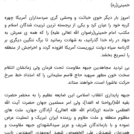
خمینی(ره)
امروز بار دیگر خوی خباثت و وحشی گری سردمداران آمریکا چهره
کریه خود را عیان کرد و یکی از برجسته ترین تربیت شدگان اسلام و
مکتب امام خمینی(رضوان الله تعالی علیه) را که همه ی عمرش به
جهاد در راه خدا گذرانید، به شهادت رسانید تا برگ ننگین دیگری بر
کارنامه سیاه دولت تروریست آمریکا افزوده گردد و اخراجش از منطقه
را تسریع بخشد.
بی تردید مجاهدین جبهه مقاومت تحت فرمان ولی زمانشان انتقام
سخت خون مطهر سپهبد حاج قاسم سلیمانی را که امتداد خط سرخ
حرکت عاشورا است، خواهند ستاند.
جبهه پایداری انقلاب اسلامی این ضایعه عظیم را به محضر حضرت
بقیه الله(ارواحنا له الفدا)، ولی امر مسلمین جهان حضرت آیت الله
العظمی خامنه ای(ادام الله ظله العالی)، آزادگان جهان، ملت های
مظلوم منطقه و ملت مقاوم و رزمنده ایران تبریک و تسلیت عرض
نموده و با بازماندگان شریف و عزیز سیدالشهدای جبهه مقاومت و
همرزمان شهیدش علی الخصوص شهید ابومهدی المهندس نایب