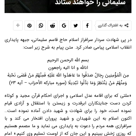
سلیمانی را خواهند ستاند
به اشتراک گذاری
در پی شهادت سردار سرافراز اسلام حاج قاسم سلیمانی، جبهه پایداری
انقلاب اسلامی پیامی صادر کرد. متن پیام به شرح زیر است:
بسم الله الرحمن الرحیم
انالله و انا الیه راجعون
مِنَ الْمُؤْمِنِینَ رِجَالٌ صَدَقُوا مَا عَاهَدُوا اللَّهَ عَلَیْهِ فَمِنْهُمْ مَنْ قَضَی نَحْبَهُ
وَمِنْهُمْ مَنْ یَنْتَظِرُ وَمَا بَدَّلُوا تَبْدِیلًا (سوره مبارکه الأحزاب – آیه ۲۳)
«ملتی که برای اقامه عدل اسلامی و اجرای احکام قرآن مجید و کوتاه
کردن دست جنایتکاران ابرقدرت و زیستن با استقلال و آزادی قیام
نموده است، خود را برای شهادت و شهید دادن آماده نموده است…
اکنون اسلام به این شهیدان و شهید پروران افتخار می کند و با
سرافرازی همه مردم را دعوت به پایداری می نماید و ما مصمم هستیم
که روزی رُخش ببینیم و این جان که از اوست تسلیم وی کنیم.» امام