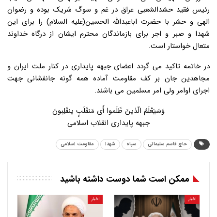
رئیس فقید حشدالشعبی عراق در غم و سوگ شریک بوده و رضوان
الهی و حشر با حضرت اباعبدالله الحسین(علیه السلام) را برای این
شهدا و صبر و اجر برای بازماندگان محترم ایشان از درگاه خداوند
متعال خواستار است.
در خاتمه تاکید می گردد اعضای جبهه پایداری در کنار ملت ایران و
مجاهدین جان بر کف مقاومت آماده همه گونه جانفشانی جهت
اجرای اوامر ولی امر مسلمین می باشند.
وَسَیَعْلَمُ الّذینَ ظَلَموا أَی مَنقَلَبٍ ینقَلِبونَ
جبهه پایداری انقلاب اسلامی
حاج قاسم سلیمانی
سپاه
شهدا
مقاومت اسلامی
ممکن است شما دوست داشته باشید
اخبار
اخبار