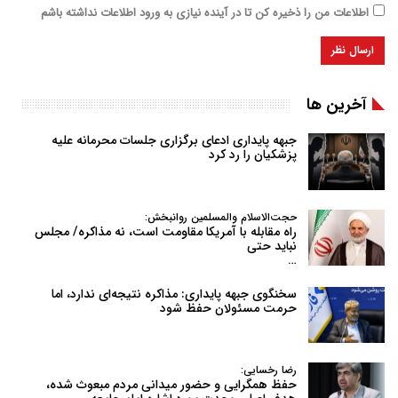
اطلاعات من را ذخیره کن تا در آینده نیازی به ورود اطلاعات نداشته باشم
آخرین ها
جبهه پایداری ادعای برگزاری جلسات محرمانه علیه
پزشکیان را رد کرد
حجت‌الاسلام والمسلمین روانبخش:
راه مقابله با آمریکا مقاومت است، نه مذاکره/ مجلس
نباید حتی
…
سخنگوی جبهه پایداری: مذاکره نتیجه‌ای ندارد، اما
حرمت مسئولان حفظ شود
رضا رخسایی:
حفظ همگرایی و حضور میدانی مردم مبعوث شده،