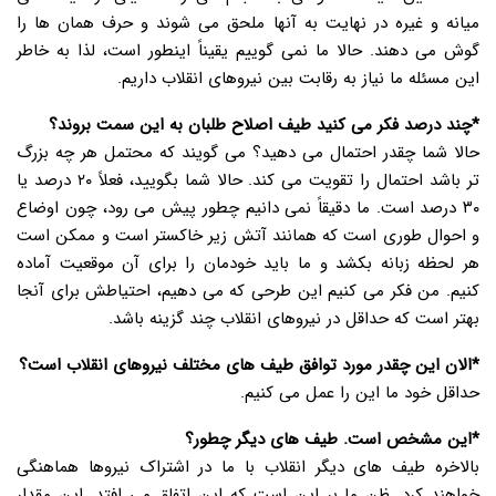
میانه و غیره در نهایت به آنها ملحق می شوند و حرف همان ها را
گوش می دهند. حالا ما نمی گوییم یقیناً اینطور است، لذا به خاطر
این مسئله ما نیاز به رقابت بین نیروهای انقلاب داریم.
*چند درصد فکر می کنید طیف اصلاح طلبان به این سمت بروند؟
حالا شما چقدر احتمال می دهید؟ می گویند که محتمل هر چه بزرگ
تر باشد احتمال را تقویت می کند. حالا شما بگویید، فعلاً ۲۰ درصد یا
۳۰ درصد است. ما دقیقاً نمی دانیم چطور پیش می رود، چون اوضاع
و احوال طوری است که همانند آتش زیر خاکستر است و ممکن است
هر لحظه زبانه بکشد و ما باید خودمان را برای آن موقعیت آماده
کنیم. من فکر می کنیم این طرحی که می دهیم، احتیاطش برای آنجا
بهتر است که حداقل در نیروهای انقلاب چند گزینه باشد.
*الان این چقدر مورد توافق طیف های مختلف نیروهای انقلاب است؟
حداقل خود ما این را عمل می کنیم.
*این مشخص است. طیف های دیگر چطور؟
بالاخره طیف های دیگر انقلاب با ما در اشتراک نیروها هماهنگی
خواهند کرد. ظن ما بر این است که این اتفاق می افتد. این مقدار