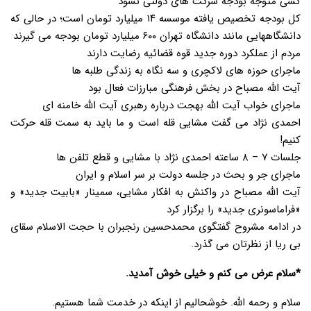
کسی متوجه بودجه شرکت های دولتی نشود
کل بودجه تخصیص یافته موسسه ۱۴ میلیارد تومان است؛ در حالی که
دانشگاههایی مانند دانشگاه تهران ۶۰۰ میلیارد تومان بودجه می گیرند
مردم از عملکرد دوره جدید قوه قضائیه رضایت دارند
ماجرای حوزه های لاکچری و سه نگاه به زندگی طلبه ها
آیت الله مصباح در بخش فرهنگی مبارزات فعال بود
ماجرای خواب آیت الله بهجت درباره رهبری آیت الله خامنه ای
احمدی نژاد می گفت مشایی قله است و ما باید به سمت قله حرکت
کنیم!
جلسات ۷ – ۸ ساعته احمدی نژاد با مشایی و قطع تلفن ها
ماجرای جر و بحث در جلسه دولت بر سر اسلام و ایران
آیت الله مصباح در واکنش به افکار مشایی، سمینار «بابیت جدید» و
«فراماسونری جدید» را برگزار کرد
در ادامه مشروح گفتگوی محمدحسین رنجبران با حجت الاسلام سقای
بی ریا از نظرتان می گذرد.
*سلام عرض می کنم و خیلی خوش آمدید.
سلام و رحمه الله. خوشحالیم از اینکه در خدمت شما هستیم.