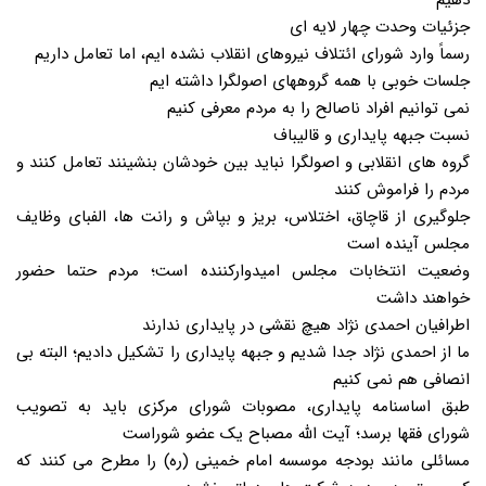
دهیم
جزئیات وحدت چهار لایه ای
رسماً وارد شورای ائتلاف نیروهای انقلاب نشده ایم، اما تعامل داریم
جلسات خوبی با همه گروههای اصولگرا داشته ایم
نمی توانیم افراد ناصالح را به مردم معرفی کنیم
نسبت جبهه پایداری و قالیباف
گروه های انقلابی و اصولگرا نباید بین خودشان بنشینند تعامل کنند و
مردم را فراموش کنند
جلوگیری از قاچاق، اختلاس، بریز و بپاش و رانت ها، الفبای وظایف
مجلس آینده است
وضعیت انتخابات مجلس امیدوارکننده است؛ مردم حتما حضور
خواهند داشت
اطرافیان احمدی نژاد هیچ نقشی در پایداری ندارند
ما از احمدی نژاد جدا شدیم و جبهه پایداری را تشکیل دادیم؛ البته بی
انصافی هم نمی کنیم
طبق اساسنامه پایداری، مصوبات شورای مرکزی باید به تصویب
شورای فقها برسد؛ آیت الله مصباح یک عضو شوراست
مسائلی مانند بودجه موسسه امام خمینی (ره) را مطرح می کنند که