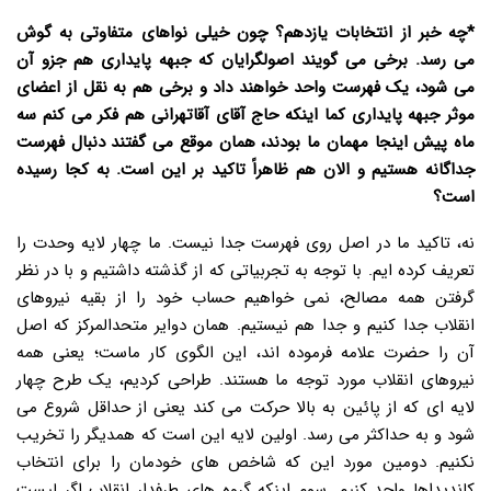
*چه خبر از انتخابات یازدهم؟ چون خیلی نواهای متفاوتی به گوش
می رسد. برخی می گویند اصولگرایان که جبهه پایداری هم جزو آن
می شود، یک فهرست واحد خواهند داد و برخی هم به نقل از اعضای
موثر جبهه پایداری کما اینکه حاج آقای آقاتهرانی هم فکر می کنم سه
ماه پیش اینجا مهمان ما بودند، همان موقع می گفتند دنبال فهرست
جداگانه هستیم و الان هم ظاهراً تاکید بر این است. به کجا رسیده
است؟
نه، تاکید ما در اصل روی فهرست جدا نیست. ما چهار لایه وحدت را
تعریف کرده ایم. با توجه به تجربیاتی که از گذشته داشتیم و با در نظر
گرفتن همه مصالح، نمی خواهیم حساب خود را از بقیه نیروهای
انقلاب جدا کنیم و جدا هم نیستیم. همان دوایر متحدالمرکز که اصل
آن را حضرت علامه فرموده اند، این الگوی کار ماست؛ یعنی همه
نیروهای انقلاب مورد توجه ما هستند. طراحی کردیم، یک طرح چهار
لایه ای که از پائین به بالا حرکت می کند یعنی از حداقل شروع می
شود و به حداکثر می رسد. اولین لایه این است که همدیگر را تخریب
نکنیم. دومین مورد این که شاخص های خودمان را برای انتخاب
کاندیداها واحد کنیم. سوم اینکه گروه های طرفدار انقلاب اگر لیست