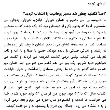
ازدواج کردیم.
*اصلاً نگفتید چطور شد مسیر روحانیت را انتخاب کردید؟
ما دبیرستانی می رفتیم و همان خیابان آزادی، خیابان زنجان می
نشستیم. آنجا که رفتیم یکی از دوستان بود که یک جعبه کتاب مذهبی
با خود به مدرسه می آورد و به بچه ها می داد تا بخوانند. بین درس
ها هم مباحثاتی با کناری ما داشتند. تلاش داشت او را به طرف دین
هدایت کند. ما هم علاقه نشان می دادیم. ایشان با چند نفر از دوستان
قم رفتند و زندگی طلبگی را دیده بودند. خیلی با صفا و با آب و تاب
تعریف می کردند. وقتی برمی گشتند تعریف می کردند و گفتند می
خواهیم طلبه شویم. یک روز من هم گفتم من هم می آیم. همان روز
هم در خانه گفتم. خانواده ما اینطور مسائل را نداشت و خیلی ناراحت
شدند، مخالفت شدید کردند. البته نمی دانستند طلبگی چیست، الان
خیلی راضی هستند. آن وقت در فامیل هم پیچید و هر جایی می
رفتیم بحث بود که این می خواهد طلبه شود، شیخ شود. قبل از
انقلاب سال ۵۲ یا ۵۳ بود. چون من از سال ۵۴ وارد حوزه شدم. خدا
می خواست ما آمدیم و گفتیم دو سال حوزه می روم و بعد برمی گردم
و به دانشگاه می روم. اجمالاً این طرح را پسندیدند و موافقت کردند.