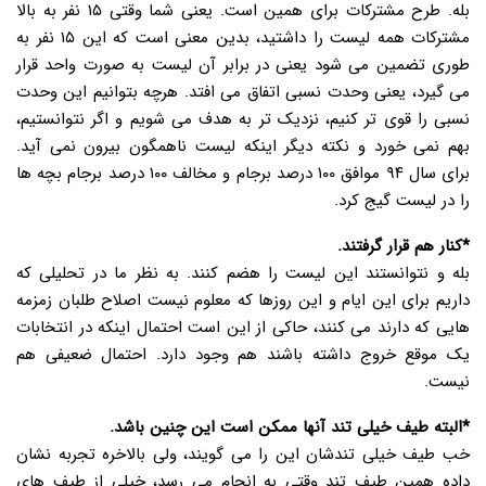
بله. طرح مشترکات برای همین است. یعنی شما وقتی ۱۵ نفر به بالا
مشترکات همه لیست را داشتید، بدین معنی است که این ۱۵ نفر به
طوری تضمین می شود یعنی در برابر آن لیست به صورت واحد قرار
می گیرد، یعنی وحدت نسبی اتفاق می افتد. هرچه بتوانیم این وحدت
نسبی را قوی تر کنیم، نزدیک تر به هدف می شویم و اگر نتوانستیم،
بهم نمی خورد و نکته دیگر اینکه لیست ناهمگون بیرون نمی آید.
برای سال ۹۴ موافق ۱۰۰ درصد برجام و مخالف ۱۰۰ درصد برجام بچه ها
را در لیست گیج کرد.
*کنار هم قرار گرفتند.
بله و نتوانستند این لیست را هضم کنند. به نظر ما در تحلیلی که
داریم برای این ایام و این روزها که معلوم نیست اصلاح طلبان زمزمه
هایی که دارند می کنند، حاکی از این است احتمال اینکه در انتخابات
یک موقع خروج داشته باشند هم وجود دارد. احتمال ضعیفی هم
نیست.
*البته طیف خیلی تند آنها ممکن است این چنین باشد.
خب طیف خیلی تندشان این را می گویند، ولی بالاخره تجربه نشان
داده همین طیف تند وقتی به انجام می رسد، خیلی از طیف های