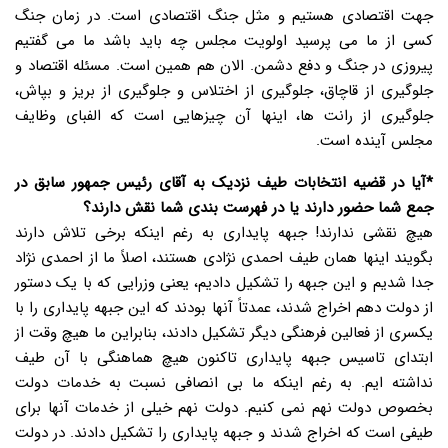
جهت اقتصادی هستیم و مثل جنگ اقتصادی است. در زمان جنگ
کسی از ما می پرسید اولویت مجلس چه باید باشد ما می گفتیم
پیروزی در جنگ و دفع دشمن. الان هم همین است. مسئله اقتصاد و
جلوگیری از قاچاق، جلوگیری از اختلاس و جلوگیری از بریز و بپاش،
جلوگیری از رانت ها، اینها آن چیزهایی است که الفبای وظایف
مجلس آینده است.
*آیا در قضیه انتخابات طیف نزدیک به آقای رئیس جمهور سابق در
جمع شما حضور دارند یا در فهرست بندی شما نقش دارند؟
هیچ نقشی ندارند! جبهه پایداری به رغم اینکه برخی تلاش دارند
بگویند اینها همان طیف احمدی نژادی هستند، اصلاً ما از احمدی نژاد
جدا شدیم و این جبهه را تشکیل دادیم، یعنی وزرایی که با یک دستور
از دولت دهم اخراج شدند، عمدتاً آنها بودند که این جبهه پایداری را با
یکسری از فعالین فرهنگی دیگر تشکیل دادند، بنابراین ما هیچ وقت از
ابتدای تاسیس جبهه پایداری تاکنون هیچ هماهنگی با آن طیف
نداشته ایم. به رغم اینکه ما بی انصافی نسبت به خدمات دولت
بخصوص دولت نهم نمی کنیم. دولت نهم خیلی از خدمات آنها برای
طیفی است که اخراج شدند و جبهه پایداری را تشکیل دادند. در دولت