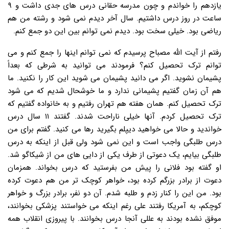
یازدهم را خواندم و چون مدرسه حقانی درس های جدی داشت و ۹
ساعت در روز درس داشتیم. سال آخر دیدم نمی شود و رشته من هم
ریاضی بود. خیلی سخت بود. دیدم نمی توانم بین این دو جمع کنم.
رفتم از آیت الله مصباح پرسیدم که نمی توانم اینها را جمع کنم و می
توانم ترک تحصیل کنم؟ فرمودند می توانید به شرطی که بعداً
پشیمان نشوید. اگر می دانید پشیمان می شوید این کار را نکنید. ما
هم آن زمان گفتیم پشیمانی ندارد و ما خوشحال شدیم که می شود
ترک تحصیل کنم. همان هفته هم تهران رفتیم و به خانواده گفتیم که
ترک تحصیل کردم. آنها خیلی ناراحت شدند. گفتند ۱۱ سال درس
خواندید و حالا می خواهید دیپلم بگیرید رها می کنید. گفتم برای من
درس طلبگی واجب است و این نمی شود ولی قبل از اینکه به درس
طلبگی بیایم، یک دعوتی از طرف یکی از دایی های من از شیکاگو شد.
او گفته بود فلانی را پیش من بفرستید که درس بخواند. همزمان
دعوت از برادر بزرگم کرده بود، خواهر کوچک تر من هم دعوت کرده
بود. من این را کنار زدم و طلبه شدم. آن دو نفر، برادر بزرگ و خواهر
کوچکم، به آمریکا رفتند علی رغم اینکه می خواستند پزشکی بخوانند،
موفق نشده بودند به عللی آنجا درس بخوانند. با پیروزی انقلاب همه