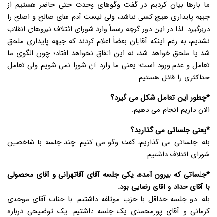
ما بارها بیان کردیم در گفت وگوهای وحدت حتی حاضر هستیم از
جبهه پایداری هیچ کسی نباشد، ولی لیست آدم های صالح و اصلح را
دربرگیرد. لذا در این دور گرچه رسماً وارد شورای ائتلاف نیروهای انقلاب
نشدیم، به رغم اینکه آقایان بعضاً اعلام کردند که جبهه پایداری ملحق
شد یا ملحق خواهد شد، نه این اتفاق نخواهد افتاد؛ چون الگوی ما
تعامل و عدم ورود است؛ یعنی ما وارد آن شورا نمی شویم ولی تعامل
حداکثری را قائل هستیم.
*چطور این تعامل شکل می گیرد؟
الان داریم انجام می دهیم.
*یعنی جلساتی می گذارید؟
بله. جلساتی می گذاریم، گفت وگو می کنیم. چند جلسه با شاخصین
شورای ائتلاف داشتیم.
*جلساتی که بیرون آمده، یکی جلسه آقای آقاتهرانی و آقای محصولی
با آقای حداد و اقای رضایی بود.
بله. دو جلسه حداقل با حزب موتلفه داشتیم. با جناب آقای موحدی
کرمانی و آقای پورمحمدی یک جلسه داشتیم. یک توضیحی درباره