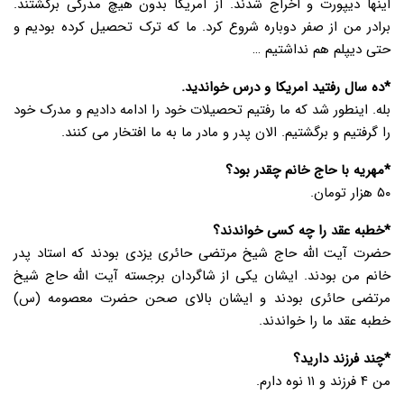
اینها دیپورت و اخراج شدند. از آمریکا بدون هیچ مدرکی برگشتند.
برادر من از صفر دوباره شروع کرد. ما که ترک تحصیل کرده بودیم و
حتی دیپلم هم نداشتیم …
*ده سال رفتید امریکا و درس خواندید.
بله. اینطور شد که ما رفتیم تحصیلات خود را ادامه دادیم و مدرک خود
را گرفتیم و برگشتیم. الان پدر و مادر ما به ما افتخار می کنند.
*مهریه با حاج خانم چقدر بود؟
۵۰ هزار تومان.
*خطبه عقد را چه کسی خواندند؟
حضرت آیت الله حاج شیخ مرتضی حائری یزدی بودند که استاد پدر
خانم من بودند. ایشان یکی از شاگردان برجسته آیت الله حاج شیخ
مرتضی حائری بودند و ایشان بالای صحن حضرت معصومه (س)
خطبه عقد ما را خواندند.
*چند فرزند دارید؟
من ۴ فرزند و ۱۱ نوه دارم.