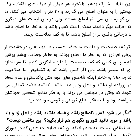
این افراد مشترک بدهم. بالاخره هر طیفی از طیف های انقلاب، یک
لیستی را به عنوان اصلح می گذارند و ۳۰ نفر را انتخاب می کنند. ما
می گوییم این سی نفر اصلح هستند ولی در بین لیست های دیگری
که احزاب دیگر دادند، ممکن است کسی باشد یا به نظر ما اصلح باشد
یا درجاتی پائین تر از اصلح باشد، تا به کف صلاحیت برسد.
اگر کف صلاحیت را داشت ما حاضر هستیم با آنها، یعنی در حقیقت از
برخی افرادی که به نظر ما اصلح بودند به خاطر وحدت، چشم پوشی
کنیم و آن کسی که کف صلاحیت را دارد جایگزین کنیم. تا هر اندازه
ای که میسر باشد، ولی اگر کسی باشد که به تشخیص ما صلاحیت
ندارد، حالا به خاطر اینکه شاخص های مهم مثل پاکدستی و عدم فساد
در پرونده او نباشد و اهل زد و بند نباشد، نداشته باشند کسانی می
شوند که وقتی در مجلس می روند با به فکر منافع شخصی خودشان
خواهند بود و یا به فکر منافع گروهی و قومی خواهند بود.
*مگر می شود کسی ناصالح باشد و فساد داشته باشد و اهل زد و بند
باشد و مورد تائید شورای نگهبان هم قرار بگیرد؟ این تناقض نیست؟
نه، تناقض نیست. به خاطر اینکه آن کف صلاحیت هایی که در شورای
نگهبان به آن توجه می شود، یک حداقل های رقیق است. برای چه به