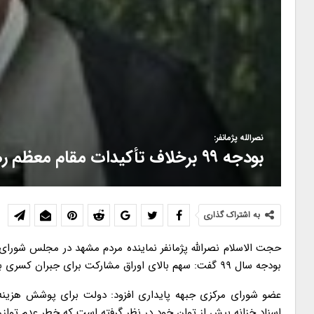
نصرالله پژمانفر:
بودجه ۹۹ برخلاف تأکیدات مقام معظم رهبری تدوین شده است
به اشتراک گذاری
حجت الاسلام نصرالله پژمانفر نماینده مردم مشهد در مجلس شورای ا
بودجه سال ۹۹ گفت: سهم بالای اوراق مشارکت برای جبران کسری بودجه در واقع بدهکار کردن دولت و آینده فروشی است.
عضو شورای مرکزی جبهه پایداری افزود: دولت برای پوشش هزینه ه
اسناد خزانه بیش از توان خود در نظر گرفته است که خطر عدم توازن