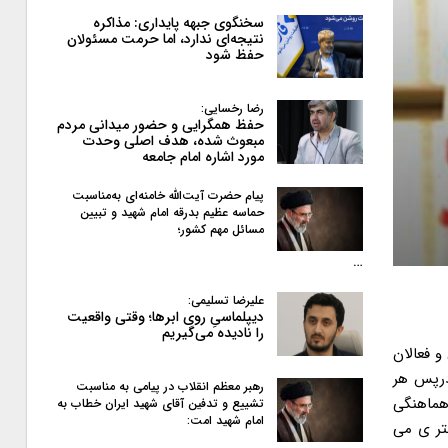
سخنگوی جبهه پایداری: مذاکره
نتیجه‌ای ندارد، اما حرمت مسئولان
حفظ شود
رضا رخسایی:
حفظ همگرایی و حضور میدانی مردم
مبعوث شده، هدف اصلی وحدت
مورد اشاره امام جامعه
پیام حضرت آیت‌الله خامنه‌ای به‌مناسبت
حماسه عظیم بدرقه امام شهید و تبیین
مسائل مهم کشور؛
…
علیرضا تسلیمی:
دیپلماسیِ روی ابرها؛ وقتی واقعیت
را نادیده می‌گیریم
و فعالان
درپس هر
رهبر معظم انقلاب در پیامی به‌ مناسبت
هماهنگی
تشییع و تدفین آقای شهید ایران خطاب به
امام شهید امت:
تر ی می