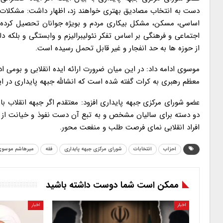
دست به انتخاب مصادیق بهتری خواهند زد، اظهار داشت: مشکلات 
اساسی، مسکن، مشکل بیکاری مردم و بویژه جوانان تحصیل کرده،
اجتماعی و فرهنگی بر اساس تفکر نئولیبرالیزم و وابستگی و بلکه د
از حوزه ها به حد انفجار و غیر قابل تحمل رسیده است.
موسوی ادامه داد: در این میان ضرورت ارائه ایده انقلابی و بوم
معظم رهبری به کرات گفته شده است که انشالله جبهه پایداری در ای
عضو شورای مرکزی جبهه پایداری افزود: معتقدم اگر جبهه انقلاب ب
دو دسته برای سالیان مشخص و به تبع آن دست نفوذ و خیانت از من
افراد انقلابی نمای فرصت طلب و منفعت محور.
احزاب
انتخابات
شورای مرکزی جبهه پایداری
فقه
میرهاشم موسو
ممکن است شما دوست داشته باشید
اخبار
اخبار