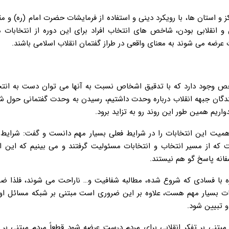
 و استان ها، با رویکرد دینی و استفاده از فرمایشات حضرت امام (ره) و مق
 انقلابی بودن، شاخص های انتخاب افراد برای این دوره از انتخابات 
ات عرضه می شوند به معنای واقعی در طراز گفتمان انقلاب اسلامی باشند.
 این چهار مولفه حدود ۴۰ زیر مولفه و شاخص وجود دارد که با تدقیق اشخاص نسبت به آنها می توان دست به 
نمایندگان جبهه انقلاب درباره وحدت داشتیم، رسیدن به وحدت گفتمانی حول
واریم همین طور این روند رو به تزاید برود.
همیت این انتخابات را در شرایط فعلی بسیار مهم دانست و گفت: شرایط 
ه از مسیر انتخاب و انتخابات مسئولیت گرفتند و می بینیم که این اید
فانه پاسخ گو هم نیستند.
زه با فسادی که شروع شده، مطالبه شفافیت و… ناراحت می شوند، فلذا ض
 بسیار مهم هست، علاوه بر این ضروری است مبتنی بر شبکه مسائل اول
و تبیین شود.
مبتنی بر تفکر انقلابی برای مردم درست عرضه شود قطعاً مردم مبتنی بر 