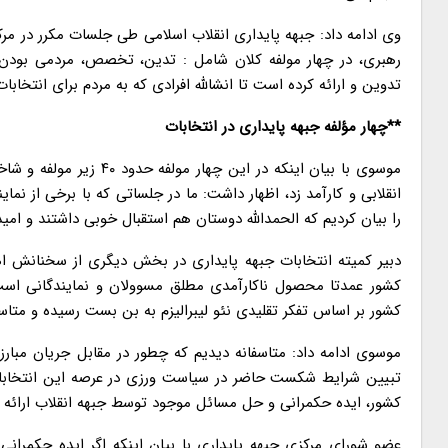
وی ادامه داد: جبهه پایداری انقلاب اسلامی طی جلسات مکرر در مرکز
رهبری، در چهار مولفه کلان شامل : تدین، تخصص، مردمی بودن و
تدوین و ارائه کرده است تا انشالله افرادی که به مردم برای انتخاب
**چهار مؤلفه جبهه پایداری در انتخابات
موسوی با بیان اینکه در
انقلابی و کارآمد زد، اظهار داشت: ما در جلساتی که با برخی از 
را بیان کردیم که الحمدالله دوستان هم استقبال خوبی داشتند و امید
دبیر کمیته انتخابات جبهه پایداری در بخش دیگری از سخنانش ا
کشور عمدتا محصول ناکارآمدی مطلق مسوولان و نمایندگانی است ک
کشور بر اساس تفکر تقلیدی نئو لیبرالیزم به بن بست رسیده و متاس
موسوی ادامه داد: متاسفانه دیدیم که چطور در مقابل جریان مبار
تبیین شرایط شکست حاضر در سیاست ورزی در عرصه این انتخابات
کشور، ایده حکمرانی و حل مسائل موجود توسط جبهه انقلاب ارائه 
عضو شورای مرکزی جبهه پایداری با بیان اینکه اگر ایده حکمرانی 