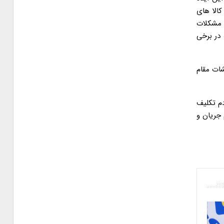
الا های
 مشکلات
 در برخی
شات مقام
دم تکلیف
 جریان و