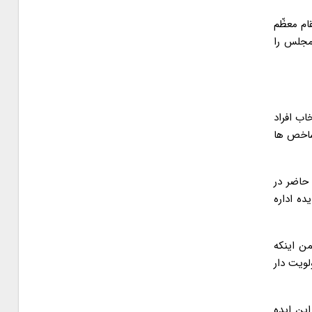
ام معظّم
مجلس را
انتخاب افراد
 شاخص ها
حاضر در
ه اداره
من اینکه
ویت دار
این ایده