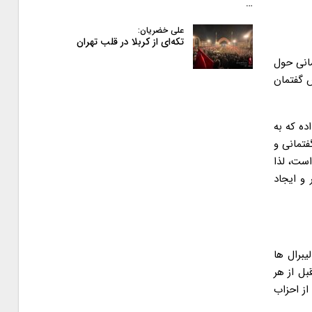
…
علی خضریان:
تکه‌ای از کربلا در قلب تهران
مانی حول
 گفتمان
ده که به
تمانی و
ست، لذا
و ایجاد
یبرال ها
بل از هر
از احزاب