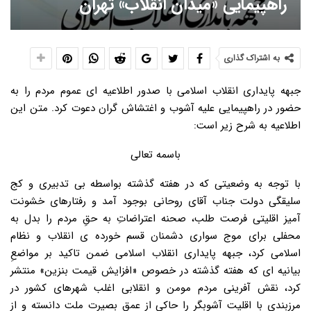
راهپیمایی «میدان انقلاب» تهران
به اشتراک گذاری
جبهه پایداری انقلاب اسلامی با صدور اطلاعیه ای عموم مردم را به
حضور در راهپیمایی علیه آشوب و اغتشاش گران دعوت کرد. متن این
اطلاعیه به شرح زیر است:
باسمه تعالی
با توجه به وضعیتی که در هفته گذشته بواسطه بی تدبیری و کج
سلیقگی دولت جناب آقای روحانی بوجود آمد و رفتارهای خشونت
آمیز اقلیتی فرصت طلب، صحنه اعتراضاتِ به حقِ مردم را بدل به
محفلی برای موج سواری دشمنان قسم خورده ی انقلاب و نظام
اسلامی کرد، جبهه پایداری انقلاب اسلامی ضمن تاکید بر مواضعِ
بیانیه ای که هفته گذشته در خصوص «افزایش قیمت بنزین» منتشر
کرد، نقش آفرینی مردم مومن و انقلابی اغلب شهرهای کشور در
مرزبندی با اقلیت آشوبگر را حاکی از عمق بصیرت ملت دانسته و از