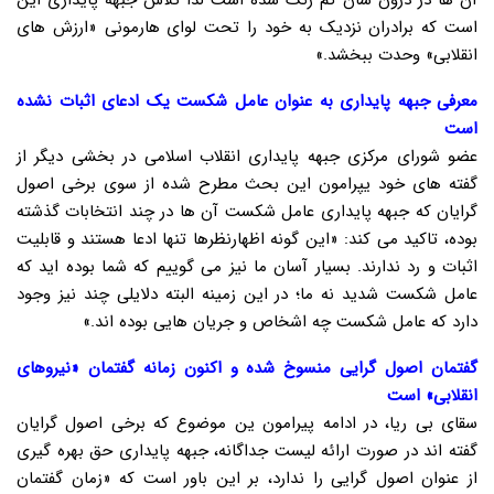
آن ها در درون شان کم رنگ شده است لذا تلاش جبهه پایداری این
است که برادران نزدیک به خود را تحت لوای هارمونی «ارزش های
انقلابی» وحدت ببخشد.»
معرفی جبهه پایداری به عنوان عامل شکست یک ادعای اثبات نشده
است
عضو شورای مرکزی جبهه پایداری انقلاب اسلامی در بخشی دیگر از
گفته های خود یپرامون این بحث مطرح شده از سوی برخی اصول
گرایان که جبهه پایداری عامل شکست آن ها در چند انتخابات گذشته
بوده، تاکید می کند: «این گونه اظهارنظرها تنها ادعا هستند و قابلیت
اثبات و رد ندارند. بسیار آسان ما نیز می گوییم که شما بوده اید که
عامل شکست شدید نه ما؛ در این زمینه البته دلایلی چند نیز وجود
دارد که عامل شکست چه اشخاص و جریان هایی بوده اند.»
گفتمان اصول گرایی منسوخ شده و اکنون زمانه گفتمان «نیروهای
انقلابی» است
سقای بی ریا، در ادامه پیرامون ین موضوع که برخی اصول گرایان
گفته اند در صورت ارائه لیست جداگانه، جبهه پایداری حق بهره گیری
از عنوان اصول گرایی را ندارد، بر این باور است که «زمان گفتمان