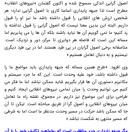
اصول گرایی اندکی منسوخ شده و اکنون گفتمان «نیروهای انقلاب»
مطرح است لذا جبهه پایداری اساسا کاری با اصول گرایی ندارد؛ هر
شخصی ارزش های انقلابی را قبول داشته باشد ما نیز او را قبول
داریم. البته ابن بدین معنا نیست که اصول گرایی را قبول نداشته یا
رد کنیم؛ ما نمی گوییم آن ها نباید باشند بلکه آن ها را می پذیریم اما
مساله این است که فاصله هر دوایری تا مرکز، دور و نزدیک است.
متاسفانه برخی اصول گرایان در پی طرد هستند اما در پی طرد دیگری
نیستیم و به دنبال تعامل هستیم.»
وی افزود: «طرح همین مساله که جبهه پایداری باید مواضع ما را
قبول داشته باشد، خود علیه وحدت است. این که ما جزء سیستم و
مکانیزم دستوری آن ها قرار بگیریم شاید ممکن نباشد اما ما فکر می
کنیم می توانیم وحدت را میان تمامی نیروهای انقلابی ایجاد کنیم و
طراحی برای این موضوع نیز داریم. در مجموع، نقشه راه ما تعامل
میان نیروهای انقلابی و اصول گرا از طریق مباحثه است. لیکن تا آن
جا که ممکن باشد حرکت در مسیر وحدت مدنظر ما است اما به شرطی
که مسیر منتهی به شکست نباشد.»
مگر جبهه پایداری جزء منافقین است که بخواهید تکلیف خود را با آن