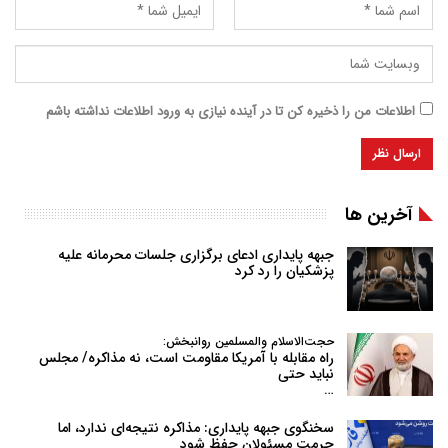
اطلاعات من را ذخیره کن تا در آینده نیازی به ورود اطلاعات نداشته باشم
آخرین ها
جبهه پایداری ادعای برگزاری جلسات محرمانه علیه
پزشکیان را رد کرد
حجت‌الاسلام والمسلمین روانبخش:
راه مقابله با آمریکا مقاومت است، نه مذاکره/ مجلس
نباید حتی
…
سخنگوی جبهه پایداری: مذاکره نتیجه‌ای ندارد، اما
حرمت مسئولان حفظ شود