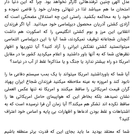
عدل الهی چنین ترفندهائی کارگر نخواهد بود. چرا که این دنیا دار
امتحان ما هم میباشد لذا در تنهائی وجدان خود را قاضی نموده و
خود را به محاکمه بکشید. راستی این چه استدلال مضحکی است که
آزادی کشتی آدریان محصول دیپلماسی خود میدانید. آیا اگر فرزندان
انقلابی این مرز و بوم کشتی انگلیسی را که اسکورت هم داشت
آنچنان شجاعانه توقیف نمیکردند، شما آیا با این دیپلماسی التماسی
میتوانستید کشتی نفتکش ایرانی را آزاد کنید؟ آیا تئوریها و اظهار
نظرهای شما که به آنها باور داشتید و اعلام میکردید کشور ما در مقابل
امریکا دو راه بیشتر ندارد یا جنگ و یا مذاکره! غلط از آب در نیامد؟
آیا شما که باورداشتید امریکا میتواند با یک بمب سیستم دفاعی ما را
نابود کند و امروزه به عینه ملاحظه میکنید فرزندان شجاع ایران پهپاد
گران قیمت امریکائی را ساقط میکنند و امریکا نه تنها عکس العملی
نشان نمیدهد بلکه بخاطر این که هواپیمای حامل امریکائی ها را
ساقط نکرده اند تشکر هم میکند؟! آیا زمان آن فرا نرسیده است که به
اشتباهات و غلط بودن ادعاها و اظهارات بی پایه و اساس خود اعتراف
کنید؟
شما که معتقد بودید ما باید بجای این که قدرت برتر منطقه باشیم