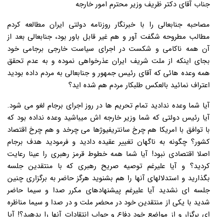
جناب آقای دکتر ظریف وزیر محترم امور خارجه
مصاحبه جنابعالی را با خبرنگار روزنامه دولتی ایران مطالعه کردم
مطالب مطروحه شگفت آور و هم غیر قابل باور بود، جنابعالی بعد از
آن همه ناکامی و شکست در اجرای سیاست خارجی برجامی خود
بجای اینکه از ملت شریف ایران عذرخواهی نموده و به عدم تحقق
همه وعده هائی که آقای رئیس جمهور و جنابعالی به مردم داده بودید
اعتراف نمائید بالعکس طلبکار مردم هم شده اید؟
آیا شما وعده ندادید تمام تحریم ها در روز اجرای برجام لغو می شود.
آیا رئیس دولتی که شما وزیر خارجه اش میباشید وعده نداده بود که
با توافق با امریکا هم چرخ سانتریفیوژها می چرخد و هم چرخ اقتصاد
کشور؟ چگونه به ناگهان تغییر عقیده دادید و فرمودید هدف برجام
اصلا اقتصادی نبود! آیا شما همه خطوط قرمز رهبری را عینا رعایت
کردید؟ و آیا علیرغم توصیه صریح رهبری که با منتقدین جلسه
بگذارید و استدلالهای آنها را هم بشنوید هرگز حاضر به برگزاری چنین
جلسه ای نشدید آیا علیرغم پیشنهادهای مکرر صدا و سیما حاضر
شدید با یکی از منتقدین خود در محضر ملت و در صدا و سیما مناظره
ای برگزار و از مواضع خود دفاع و جواب انتقادات آنها را بدهید؟! آیا