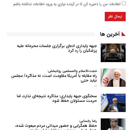
اطلاعات من را ذخیره کن تا در آینده نیازی به ورود اطلاعات نداشته باشم
آخرین ها
جبهه پایداری ادعای برگزاری جلسات محرمانه علیه
پزشکیان را رد کرد
حجت‌الاسلام والمسلمین روانبخش:
راه مقابله با آمریکا مقاومت است، نه مذاکره/ مجلس
نباید حتی
…
سخنگوی جبهه پایداری: مذاکره نتیجه‌ای ندارد، اما
حرمت مسئولان حفظ شود
رضا رخسایی:
حفظ همگرایی و حضور میدانی مردم مبعوث شده،