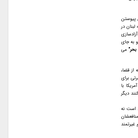
 پیوستن
ر روزه آن، پیروزی های ۳۳، ۲۲ و ۸ روزه حزب الله لبنان در
آزادسازی
 به جای
 بحر
“
می
از قضا،
رتی برای
ریکا با
ند دیگر
است نه
نافعشان
 غیرتمند