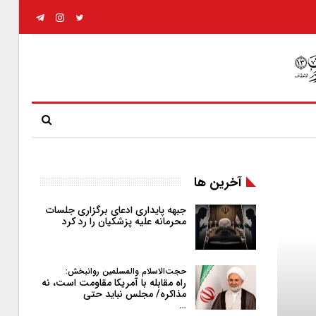
آخرین ها
جبهه پایداری ادعای برگزاری جلسات
محرمانه علیه پزشکیان را رد کرد
حجت‌الاسلام والمسلمین روانبخش:
راه مقابله با آمریکا مقاومت است، نه
مذاکره/ مجلس نباید حتی
…