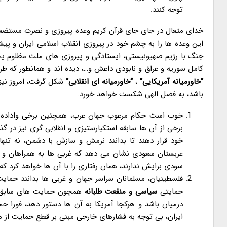
توجه کنند.
خدای متعال در جای جای قرآن کریم وعده پیروزی و نصرت مستضعف
جنگ با رژیم صهیونیستی، ایستادگی و پیروزی های ملت مظلوم یمن 
کامل سوریه و عراق و نابودی داعش و…، دیده اند و همانطور که 
“
خاورمیانه آمریکایی
“
،
“
خاورمیانه ای انقلابی
“
شکل گرفت، امروز نیز
باشد، به فضل الهی شکست خواهد خورد.
خوب است حکام مرعوب جهان عرب، همچنین برخی واداده های
برخی از آن ها سابقه استکبارستیزی و انقلابی گری نیز در 
خود قرار دهند تا بدانند نرمش و سازش با دشمن، نه تنها
عربستان سعودی نشان می دهد که غربی ها به همراهان و 
سودی برایش ندارند، همان رفتاری را با آن ها خواهد کرد که 
فلسطینیان، مسلمانان سراسر جهان و غربی ها بدانند حمای
حمایتی
سیاسی و منفعت طلبانه
همچون حمایت های سابق بر
درمیان باشد و هرکجا آمریکا به آن ها دستور دهد، فورا حم
ایران، بی توجه به فشارهای خارجی مبنی بر قطع حمایت از