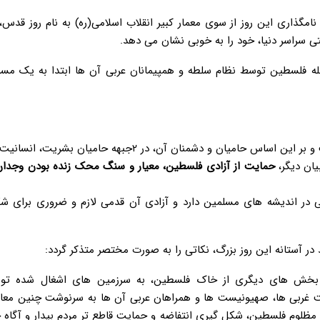
مگذاری این روز از سوی معمار کبیر انقلاب اسلامی(ره) به نام روز قدس،
 سراسر دنیا، خود را به خوبی نشان می دهد.
مسئله فلسطین توسط نظام سلطه و همپیمانان عربی آن ها ابتدا به یک مس
اول اینکه حمایت از ملت فلسطین، حمایت از انسانیت است و بر این اساس حامیان و دشمنان آن، در ۲جبهه حا
یان دیگر،
حمایت از آزادی فلسطین، معیار و سنگ محک زنده بودن وجدان
 در اندیشه های مسلمین دارد و آزادی آن قدمی لازم و ضروری برای ش
ر آستانه این روز بزرگ، نکاتی را به صورت مختصر متذکر گردد:
اق بخش های دیگری از خاک فلسطین، به سرزمین های اشغال شده تو
ت غربی ها، صهیونیست ها و همراهان عربی آن ها به سرنوشت چنین معام
مظلوم فلسطین، شکل گیری انتفاضه و حمایت قاطع تر مردم بیدار و آگاه