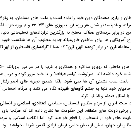
ان و یاری دهندگان دین خود را داده است و ملت های مسلمان، به وقوع
این وعده ها را به چشم خود در پیروزی انقلاب اسلامی ایران و پیشرفته و قدرتمندتر شدن ه
در برابر عربستان صفّاک مسلح به بزرگترین قراردادهای تسلیحاتی دنیا، 
طرح آمریکایی ها برای ساختن خاورمیانه جدید مطلوب آن ها شکست خورد و
معامله قرن
در برابر
“
وعده الهی قرن”
که همانا
“
آزادسازی فلسطین از نهر تا
 داخلی که رویای مذاکره و همکاری با غرب را در سر می پرورانند –که 
گذشته خود داشته اند- سرنوشت
“
یاسر عرفات”
را با خود مرور کرده و درس عب
 باعث عقب نشینی آن ها نمی شود، بلکه همین تجربه های اخیر رفتار آم
حامیان خود تنها به چشم
گاوهای شیرده
نگاه می کنند و هرگاه احساس کن
با امثال صدام و قذافی کرند.
ت ملت ایران از مردم مظلوم فلسطین، حمایتی
اعتقادی، اسلامی و انسانی
خی دولت های منطقه. این حکومت ها نشان داده اند که هرکجا پای م
ایت های خود از فلسطین را قطع خواهند کرد. اما انقلاب اسلامی و مردم
 مظلومان جهان، بیش از پیش حامی آرمان آزادی قدس شریف خواهند بود.