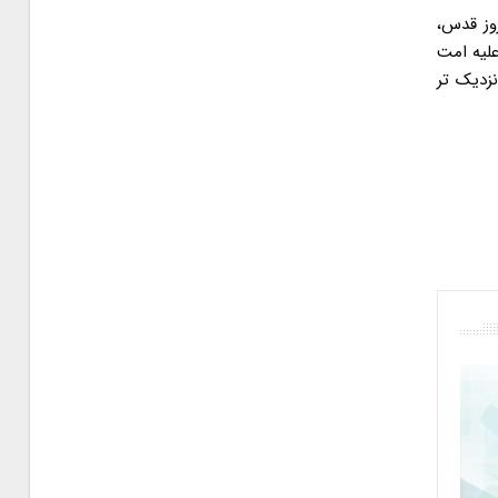
وز قدس،
لیه امت
زدیک تر