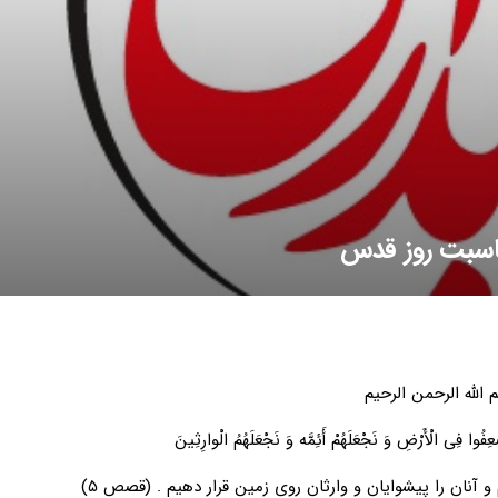
ناسبت روز قدس
 الله الرحمن الرحیم
ِفُوا فِی الْأَرْضِ وَ نَجْعَلَهُمْ أَئِمَّه وَ نَجْعَلَهُمُ الْوارِثِینَ
آنان را پیشوایان و وارثان روی زمین قرار دهیم . (قصص ۵)