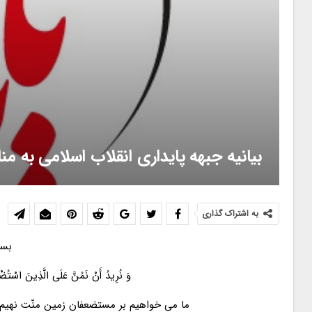
بیانیه جبهه پایداری انقلاب اسلامی به م
به اشتراک گذاری
بسم
وَ نُرِیدُ أَنْ نَمُنَّ عَلَی الَّذِینَ اسْتُضْع
ما می خواهیم بر مستضعفان زمین منّت نهیم و 