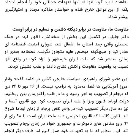
معاهده تایید کرد، آنها نه تنها تعهدات حداقلی خود را انجام ندادند
بلکه از این توافق خارج شده و خواستار مذاکره مجدد و امتیازگیری
بیشتر شدند.
مقاومت ما، مقاومت در برابر دیکته دشمن و تسلیم در برابر اوست
دکتر جلیلی در تکمیل این بخش از سخنانش، اظهار کرد: در جنگ
تحمیلی وقتی چند استان ما اشغال شد، شورای امنیت قطعنامه ای
صادر کرد و هیچگونه موضعی علیه متجاوز نگرفت. قطعنامه بعدی او
زمانی منتشر شد که ملت ایران خرمشهر را آزاد کرد؛ در واقع آنها
نسبت به واقعیت مقاومت واکنش نشان دادند و عقب نشینی کردند.
این عضو شورای راهبردی سیاست خارجی کشور در ادامه گفت: رفتار
امروز آمریکایی ها فقط محدود به ترامپ نیست. از ۲۶ مهر تا ۲۶ دی
که برجام از تصویب به اجرا رسید و ما در قلب رآکتورمان بتن ریختیم،
دولت اوباما قانون ویزا را علیه ایران تصویب کرد. وی قانون آیسا را
نیز ده سال دیگر تصویب کرد؛ در واقع نقض برجام از زمان اوباما شروع
شد. قانون کاتسا که قانون تحریمی علیه ملت ایران است با ۹۸ رای از
۹۹ رای سناتور های دموکرات و جمهوری خواه در زمان برجام تصویب
شد. این منطق که ما به تعهدات خود عمل کنیم اما طرف دیگر انجام