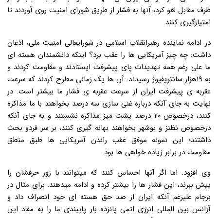
طرف مقابل لغو کرد، آنها به فشار از طریق شورای امنیت روی آوردند تا
امتیازگیری کنند.
در ادامه نماینده رهبرانقلاب اسلامی در شورایعالی امنیت ملی، اذعان
داشت: چه چیز آمریکایی ها را عقب برد؟ اینکه دانشمندان هسته ای
ما علی رغم همه تهدیدات پای پیشرفت ایستادند و مقاومت کردند و
به ۱۹هزار سانتریفیوژ رسیدند. آن ها یک زمانی مطرح کردند که سرعت
عقربه ی پیشرفت ایران از سرعت عقربه ی فشار ما بیشتر است. در
نهایت به جای آنکه درباره غنی سازی سه درصد بخواهند با ما مذاکره
کنند، درخصوص ۲۰ درصد پشت میز مذاکره نشستند و به جای آنکه
درخصوص نظنز و بوشهر بخواهند بهانه گیری کنند، بر سر فردو بحث
داشتند؛ این نمونه موفق عقب راندن آمریکایی ها طبق منطق
مقاومت در برابر زیاده خواهی ها بود.
وی افزود: اما اگر آنها احساس کنند که میتوانند با زور حرفشان را
پیش ببرند، این فشار ها را بیشتر کرده و ادامه میدهند. برای مثال در
برجام علیرغم آنکه ایران از صد حق هسته ای خود انصراف داد و
آژانس بین المللی انرژی اتمی پانزده بار پایبندی ما را به مفاد این