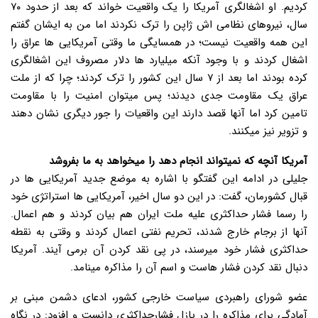
کردیم. او اشغالگری آمریکا را یک واقعیت خواند که بعد از حدود ۷۰
سال، نیروهای نظامی اش ژاپن را ترک نکردند اما من به ایشان گفتم
این همه واقعیت نیست؛ در همسایگی ما وقتی آمریکایی ها عراق را
اشغال کردند و با وجود آنکه میلیارد ها دلار مصروف این اشغالگری
کرده بودند اما بعد از ۷ سال این کشور را ترک کردند؛ چرا که از ملت
عراق یک مقاومت جدی دیدند؛ پس میتوان امنیت را با مقاومت
تامین کرد اما آنها قصد دارند این واقعیات را جور دیگری نشان دهند
و تزویر نیز میکنند.
آمریکا آنچه که نمیتواند انجام دهد را میخواهد به ما بفروشد
جلیلی در ادامه این گفتگو با اشاره به موضع جدید آمریکایی ها در
قبال کشورمان، گفت: در این دو سال اخیر، آمریکایی ها استراتژی خود
را رسما فشار حداکثری علیه ملت ایران هم بیان کردند و هم اعمال.
آنها از برجام خارج شدند، تحریم نفتی اعمال کردند و وقتی به نقطه
حداکثری فشار خود میرسند، در پی نقد کردن آن برمی آیند. آمریکا
دنبال نقد کردن فشار هاست و اسم آن را مذاکره مینامد.
عضو شورای راهبردی سیاست خارجی کشور، ادعای دشمن مبنی بر
آمادگی برای مذاکره را در پازل فشارحداکثری دانست و افزود: در نگاه