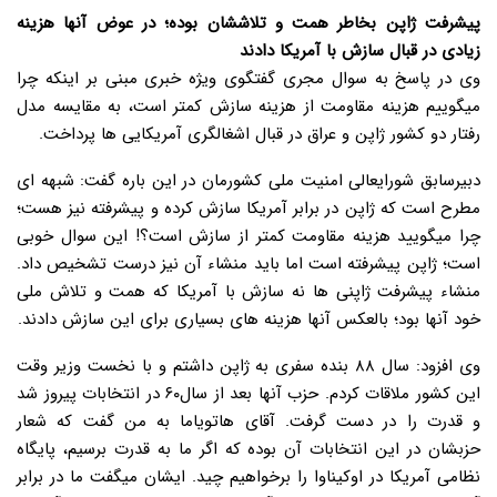
پیشرفت ژاپن بخاطر همت و تلاششان بوده؛ در عوض آنها هزینه
زیادی در قبال سازش با آمریکا دادند
وی در پاسخ به سوال مجری گفتگوی ویژه خبری مبنی بر اینکه چرا
میگوییم هزینه مقاومت از هزینه سازش کمتر است، به مقایسه مدل
رفتار دو کشور ژاپن و عراق در قبال اشغالگری آمریکایی ها پرداخت.
دبیرسابق شورایعالی امنیت ملی کشورمان در این باره گفت: شبهه ای
مطرح است که ژاپن در برابر آمریکا سازش کرده و پیشرفته نیز هست؛
چرا میگویید هزینه مقاومت کمتر از سازش است؟! این سوال خوبی
است؛ ژاپن پیشرفته است اما باید منشاء آن نیز درست تشخیص داد.
منشاء پیشرفت ژاپنی ها نه سازش با آمریکا که همت و تلاش ملی
خود آنها بود؛ بالعکس آنها هزینه های بسیاری برای این سازش دادند.
وی افزود: سال ۸۸ بنده سفری به ژاپن داشتم و با نخست وزیر وقت
این کشور ملاقات کردم. حزب آنها بعد از سال۶۰ در انتخابات پیروز شد
و قدرت را در دست گرفت. آقای هاتویاما به من گفت که شعار
حزبشان در این انتخابات آن بوده که اگر ما به قدرت برسیم، پایگاه
نظامی آمریکا در اوکیناوا را برخواهیم چید. ایشان میگفت ما در برابر