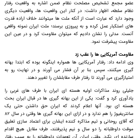
عضو مجمع تشخیص مصلحت نظام ضمن اشاره به واقعیت رفتار
نظام سلطه، اظهار داشت: در کنار این واقعیت ها، واقعیت دیگری
وجود دارد که عبارت است از آنکه ملت ها میتوانند خلاف اراده قدرت
های استکبار عمل کرده و به پیروزی برسند؛ ملت ایران نمونه واقعی
آنست. مدلی را نشان دادیم که میتوان مقاومت کرد و در عین این
مقاومت پیشرفت نمود.
مقاومت آمریکایی ها را عقب زد
وی ادامه داد: رفتار آمریکایی ها همواره اینگونه بوده که ابتدا بهانه
گیری میکنند، سپس بنا بر آن فشار می آورند و در نهایت رو به
امتیازگیری می آورند تا رفتار طرف مقابلشان را تغییر دهند.
جلیلی روند مذاکرات اولیه هسته ای ایران با طرف های غربی را
یادآوری کرد و گفت: یکی از این بهانه گیری ها در قبال ایران بحث
هسته ای بود. آنها اعلام کردند که ایران حق داشتن حتی یک
سانتریفیوژ را هم ندارد و در ازای این بهانه گیری ها وقتی در سال ۸۲
که آقای روحانی و تیم مذاکره کننده ایشان برای اعتماد سازی تعلیق
موقت داوطلبانه را دو سال و نیم پذیرفتند، طرف مقابل هیچ اقدام
سازنده ای نکرد. وقتی ایران آن تعهدات داوطلبانه را به سبب رفتار