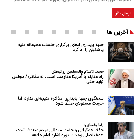
اطلاعات من را ذخیره کن تا در آینده نیازی به ورود اطلاعات نداشته باشم
آخرین ها
جبهه پایداری ادعای برگزاری جلسات محرمانه علیه
پزشکیان را رد کرد
حجت‌الاسلام والمسلمین روانبخش:
راه مقابله با آمریکا مقاومت است، نه مذاکره/ مجلس
نباید حتی
…
سخنگوی جبهه پایداری: مذاکره نتیجه‌ای ندارد، اما
حرمت مسئولان حفظ شود
رضا رخسایی:
حفظ همگرایی و حضور میدانی مردم مبعوث شده،
هدف اصلی وحدت مورد اشاره امام جامعه