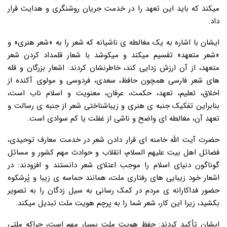
میکند که باید این تعهد را در خدمت جریان روشنگری و هدایت قرار
داد.
ایشان با اشاره به یک مغالطه ی ناشیانه که شعر را به «شعر هنری» و
«شعر متعهد» تقسیم میکند و میکوشد با شعار قلمداد کردن شعر
متعهد، از آن ارزش زدایی کند، خاطرنشان کردند: اشعار بزرگان و قله
های شعر فارسی همچون حافظ، سعدی، فردوسی و مولوی آکنده از
اخلاق، تعلیم، تعهد، حکمت، عرفان، معنویت و اسلام ناب است،
بنابراین تفکیک جنبه ی هنری و زیباشناختی شعر از جنبه ی رسالت و
تعهد آن، مغالطه ای واضح و ناشی از غفلت یا کم سوادی است.
حضرت آیت الله خامنه ای قرار دادن شعر در خدمت معارف توحیدی،
فضائل اهل بیت علیهم السلام، انقلاب و حوادث مهم کشور و مسائل
گوناگون دنیای اسلام را موجب اعتلای شعر دانستند و افزودند: در
اشعار خود زیبایی های رفتاری ملت، همانند حماسه ی زیبا و پُرشکوه
حضور فداکارانه ی مردم در کمک رسانی به سیل زدگان را به تصویر
بکشید، زیرا این کار، شعر شما را به پرچم هویت ملت تبدیل میکند.
ایشان تأکید کردند: حفظ هویت ملت بسیار مهم است، چراکه ملتی