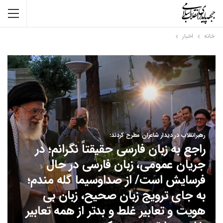
خانه
اخبار
رهبرانقلاب در دیدار شاعران مطرح کردند:
راجع به زبان فارسی حقیقتاً نگرانم؛ در
جریان عمومی، زبان فارسی در حال
فرسایش است/ از صداوسیما گله مندم؛
به جای ترویج زبان صحیح، زبان بی
هویت و تعابیر غلط و بدتر از همه تعابیر