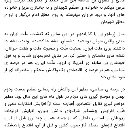
مادّی و معنوی ان شاءالله این سال جدید را بگذرانید. تبریک ویژه
عرض میکنم به خانواده ی معظّم شهیدان و به جانبازان عزیز و خانواده
های آنها، و درود فراوان میفرستم به روح مطهّر امام بزرگوار و ارواح
مطهّر شهیدان.
سال پُرماجرایی را گذراندیم. در این سالی که گذشت، ملّت ایران به
معنی واقعی خوش درخشید. دشمنان نقشه ها کشیده بودند، نقشه ها
داشتند برای ملّت ایران. صلابت ملّت و بصیرت ملّت و همّت جوانان،
نقشه های دشمنان را خنثی کرد. در مقابلِ تحریمهای شدید و به قول
خودشان بی سابقه ی آمریکا و اروپا، ملّت ایران، هم در عرصه ی
سیاسی، هم در عرصه ی اقتصادی یک واکنش محکم و مقتدرانه ای از
خود نشان داد.
در عرصه ی سیاسی، مظهر این واکنش راه پیمایی عظیم بیست ودوّم
بهمن و موضع گیری های مردم در طول ماه های این سال بود. مظهر
موضع گیریِ تقابل اقتصادی، [عبارت است از] افزایش ابتکارات علمی و
فنّی، افزایش چشمگیر شرکتهای دانش بنیان، افزایش تولیدات
زیربنائی و اساسی داخلی که از جمله همین چند روز قبل از این،
افتتاح فازهای متعدّد گاز جنوب کشور و قبل از آن، افتتاح پالایشگاه