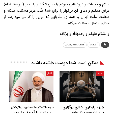
سلام و صلوات و درود قلبی خودم را به پیشگاه ولیّ عصر (ارواحنا فداه)
عرض میکنم و دعای آن بزرگوار را برای شما ملّت عزیز مسئلت میکنم و
سعادت ملّت ایران و همه ی ملّتهایی که نوروز را گرامی میدارند، از
خدای متعال مسئلت میکنم.
والسّلام علیکم و رحمهالله و برکاته
اقتصاد
مقام معظم رهبری
ممکن است شما دوست داشته باشید
اخبار
اخبار
جبهه پایداری ادعای برگزاری
حجت‌الاسلام والمسلمین روانبخش:
جلسات محرمانه علیه
راه مقابله با آمریکا مقاومت