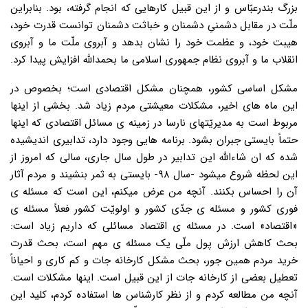
بزرگ بندرعبّاس و از این قبیل کارهایی که انجام گرفته، بود. بنابراین
ملّت در مقابل دشمنیِ دشمنان و خباثت دشمنان توانست قدرت خود،
هیبت خود، و عظمت خود را نشان بدهد و آبروی ملّت ما و آبروی
انقلاب ما و آبروی نظام جمهوری اسلامی ما بحمدالله افزایش پیدا کرد.
مشکل اساسی کشور، همچنان مشکل اقتصادی است؛ بخصوص در
این ماه های اخیر، مشکلات معیشتی مردم زیاد شد. بخشی از اینها
مربوط است به مدیریّتهای نارسا در زمینه ی مسائل اقتصادی که اینها
حتماً بایستی جبران بشود. برنامه هایی وجود دارد، تدابیری اندیشیده
شده که ان شاءالله این تدابیر در طول سال جاری، سالی که امروز از
این لحظه شروع میشود -سال ۹۸- بایستی به ثمر بنشیند و مردم آثار
آن را احساس بکنند. آنچه من عرض میکنم، این است که مسئله ی
فوری کشور و مسئله ی جدّی کشور و اولویّت کشور فعلاً مسئله ی
«اقتصاد» است. در مسئله ی اقتصاد مسائلی که داریم زیاد است:
بحث کاهش ارزش پول ملّی یک مسئله ی مهم است، بحث قدرت
خرید مردم همین جور، بحث مشکل کارخانه جات و کم کاری و احیاناً
تعطیل بعضی از کارخانه جات از این قبیل است. اینها مشکلات است.
آنچه من مطالعه کردم و از نظر کارشناس ها استفاده کردم، کلید این