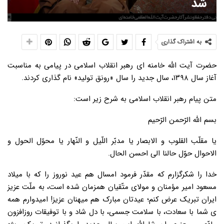
شد
به اشتراک گذاری
حضرت آیت الله خامنه ای رهبر انقلاب اسلامی در پیامی به مناسبت
آغاز سال ۱۳۹۸، سال جدید را سال «رونق تولید» نام گذاری کردند.
متن پیام رهبر انقلاب اسلامی به شرح زیر است:
بسم الله الرّحمن الرّحیم
یا مقلّب القلوب و الابصار یا مدبّر اللّیل و النّهار یا محوّل الحول و
الاحوال حوّل حالنا الی احسن الحال.
خدا را شکرگزارم که مقدّر فرمود امسال هم عید نوروز را که با میلاد
مسعود امیر مؤمنان و مولای متّقیان همزمان شده است، به ملّت عزیز
ایران تبریک عرض کنم؛ عیدتان مبارک هم میهنان عزیز! امیدوارم همه
ی شما با سعادت، با سلامت جسمی، با دل شاد و با توفیقات روزافزون