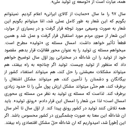
همه، عبارت است از «توسعه ی تولید ملّی».
سال ۹۷ را ما سال «حمایت از کالای ایرانی» اعلام کردیم. نمیتوانم
بگویم که این شعار به طور کامل عملی شد، امّا میتوانم بگویم این
شعار به صورت وسیعی مورد توجّه قرار گرفت و در بسیاری از موارد،
این شعار از سوی مردم مورد استقبال قرار گرفت و عمل شد و همین
قطعاً تأثیر خواهد داشت. امسال مسئله ی «تولید» مطرح است.
میخواهم مسئله ی تولید را به عنوان محور فعّالیّت قرار بدهم. مقصود
خود از تولید را ان شاءالله در سخنرانی روز اوّل سال توضیح خواهم
داد که منظور از تولید چیست. تولید اگر چنانچه به راه بیفتد، هم
میتواند مشکلات معیشتی را حل کند، هم میتواند استغناء کشور از
بیگانگان و دشمنان را تأمین کند، هم میتواند مشکل اشتغال را
برطرف کند، هم حتّی میتواند مشکل ارزش پول ملّی را تا حدود زیادی
برطرف کند. لذاست که مسئله ی تولید به نظر من مسئله ی محوری
امسال است؛ لذا من شعار را امسال این قرار دادم: «رونق تولید». باید
همه تلاش کنند تولید در کشور رونق پیدا کند. از اوّل سال تا آخر سال
ان شاءالله این معنا به صورت چشمگیری در کشور محسوس باشد. اگر
این [طور] شد، امیدواریم که ان شاءالله حلّ مشکل اقتصادی راه بیفتد.