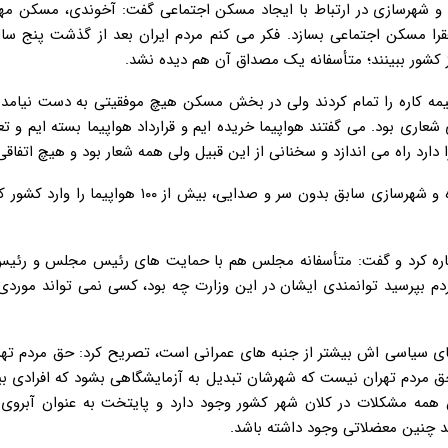
و شهرسازی در ارتباط با ایجاد مسکن اجتماعی گفت: آخوندی، مسکن مهر 
قرا مسکن اجتماعی بسازد. فکر می کنم مردم ایران بعد از گذشت پنج س
 کشور ببینند؛ متأسفانه یک مصداق آن هم دیده نشد.
یمه کاره را تمام کردند ولی در بخش مسکن هیچ موفقیتی به دست نیامد. 
ری بود. می گفتند هواپیما خریده ایم و قرارداد هواپیما بسته ایم و تع
دارد راه می اندازد و سخنانی از این قبیل ولی همه شعار بود و هیچ اتفاقی 
عضو شورای مرکزی جبهه پایداری با بیان اینکه علی نیکزاد، وزیر راه و شهرسازی سابق بدون سر و صدایی، بیش
شاره کرد و گفت: متأسفانه مجلس هم با حمایت های رئیس مجلس و رئیس
مردم بپرسید توانمندی ایشان در این وزارت چه بود، کسی نمی تواند موردی
های سیاسی اش بیشتر از جنبه های عمرانی است، تصریح کرد: حق مردم تهر
حق مردم تهران نیست که شهرشان تبدیل به آزمایشگاهی بشود که افرادی بی
ن همه مشکلات در کلان شهر کشور وجود دارد و پایتخت به عنوان آبروی
د چنین معضلاتی وجود داشته باشد.