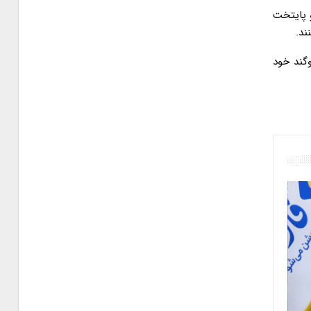
و پایتخت
ند.
وگند خود