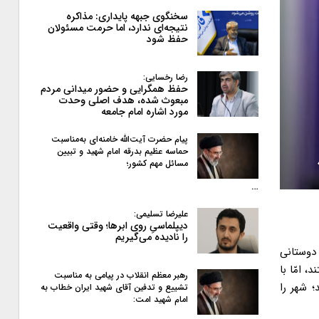
سخنگوی جبهه پایداری: مذاکره
نتیجه‌ای ندارد، اما حرمت مسئولان
حفظ شود
رضا رخسایی:
حفظ همگرایی و حضور میدانی مردم
مبعوث شده، هدف اصلی وحدت
مورد اشاره امام جامعه
پیام حضرت آیت‌الله خامنه‌ای به‌مناسبت
حماسه عظیم بدرقه امام شهید و تبیین
مسائل مهم کشور؛
…
علیرضا تسلیمی:
دیپلماسیِ روی ابرها؛ وقتی واقعیت
را نادیده می‌گیریم
 دوستانی
 امّا با
رهبر معظم انقلاب در پیامی به‌ مناسبت
 شهر را
تشییع و تدفین آقای شهید ایران خطاب به
امام شهید امت: