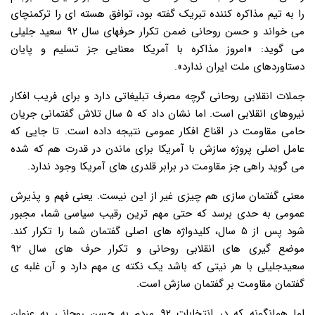
را به تیم مذاکره کننده تبریک گفته بود، توافق هسته ای را ترکمنچای
می خواند و حسن روحانی ضمن تکرار حرفهای سال ۹۲ سعید جلیلی
می گوید: «امروز مذاکره با آمریکا معنایی جز تسلیم و پایان
دستاوردهای ملت ایران ندارد».
جملات انقلابی روحانی گرچه مصرف تبلیغاتی دارد و برای فریب افکار
نیروهای انقلابی است. اما نشان داد که ۵ سال تلاش گفتمانی جریان
حامی مقاومت در اقناع افکار عمومی نتیجه داده است. تا جایی که
عامل اصلی پروژه سازش با آمریکا برای ماندن در قدرت هم که شده
می گوید راهی جز مقاومت در برابر قلدری های آمریکا وجود ندارد.
معنی گفتمان سازی هم چیزی غیر از این نیست. یعنی فهم و پذیرش
عمومی به حدی برسد که حتی مهم ترین رقیب سیاسی شما، مجبور
شود پس از ۵ سال، کلیدواژه های اصلی گفتمان شما را تکرار کند.
موضع گیری های انقلابی روحانی و تکرار حرف های سال ۹۲
سعیدجلیلی با هر نیتی که باشد یک نکته ی مهم دارد و آن غلبه ی
گفتمان مقاومت بر گفتمان سازش است.
اما همانگونه که در انتخابات ۹۲ مردم به حسن روحانی به عنوان