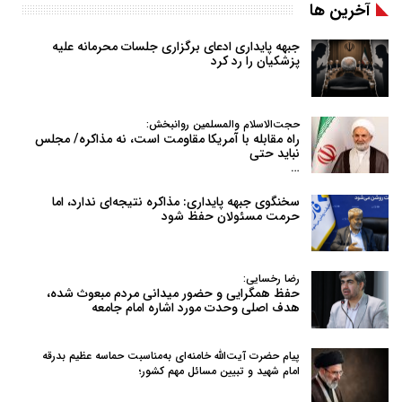
آخرین ها
جبهه پایداری ادعای برگزاری جلسات محرمانه علیه
پزشکیان را رد کرد
حجت‌الاسلام والمسلمین روانبخش:
راه مقابله با آمریکا مقاومت است، نه مذاکره/ مجلس
نباید حتی
…
سخنگوی جبهه پایداری: مذاکره نتیجه‌ای ندارد، اما
حرمت مسئولان حفظ شود
رضا رخسایی:
حفظ همگرایی و حضور میدانی مردم مبعوث شده،
هدف اصلی وحدت مورد اشاره امام جامعه
پیام حضرت آیت‌الله خامنه‌ای به‌مناسبت حماسه عظیم بدرقه
امام شهید و تبیین مسائل مهم کشور؛
…