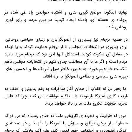
مذاکرات را با کلاس فلسفه اشتباه گرفته است.
نهایتا اینگونه موضع گیری های و اشتباه خواندن راه طی شده در
پرونده ی هسته ای، باعث ایجاد تردید در بین مردم و رای آوری
روحانی شد.
در قضیه برجام نیز بسیاری از اصولگرایان و رقبای سیاسی روحانی،
برای پیروزی در انتخابات مجلس یا از برجام حمایت کردند و یا اینکه
در مقابل آن سکوت کردند. استدلال آنها این بود که برجام مورد تایید
مردم است و اگر ما با آن مخالفت جدی کنیم در انتخابات مجلس دهم
شکست خواهیم خورد. به همین خاطر سیل تبریک ها و تحسین های
چهره های سیاسی و نظامی اصولگرا به راه افتاد.
اما رهبر فرزانه انقلاب از همان آغاز مذاکرات به رغم بدبینی و اعتقاد به
فریب کاری آمریکا فرمودند با مذاکره موافقت می کنند چرا که «این
تجربه ظرفیّت فکری ملّت ما را بالا خواهد برد».
امروز که ظرفیت و تجربه ی تاریخی ملت به حدی رسیده که می تواند
خسارت بار بودن توافق و سازش با آمریکا را بفهمد و در صحنه ی
زندگی اقتصادی و اجتماعی خود لمس کند، علی اکبر ولایتی که برجام