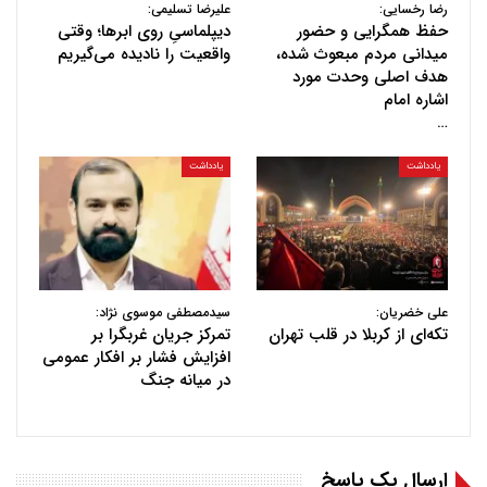
رضا رخسایی:
علیرضا تسلیمی:
حفظ همگرایی و حضور
دیپلماسیِ روی ابرها؛ وقتی
میدانی مردم مبعوث شده،
واقعیت را نادیده می‌گیریم
هدف اصلی وحدت مورد
اشاره امام
…
یادداشت
یادداشت
علی خضریان:
سیدمصطفی موسوی نژاد:
تکه‌ای از کربلا در قلب تهران
تمرکز جریان غربگرا بر
افزایش فشار بر افکار عمومی
در میانه جنگ
ارسال یک پاسخ